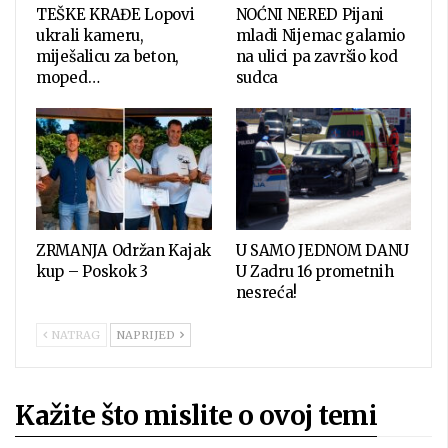
TEŠKE KRAĐE Lopovi
NOĆNI NERED Pijani
ukrali kameru,
mladi Nijemac galamio
miješalicu za beton,
na ulici pa završio kod
moped…
sudca
ZRMANJA Održan Kajak
U SAMO JEDNOM DANU
kup – Poskok 3
U Zadru 16 prometnih
nesreća!
NATRAG
NAPRIJED
Kažite što mislite o ovoj temi