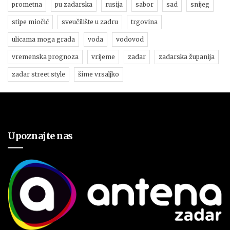
prometna
pu zadarska
rusija
sabor
sad
snijeg
stipe miočić
sveučilište u zadru
trgovina
ulicama moga grada
voda
vodovod
vremenska prognoza
vrijeme
zadar
zadarska županija
zadar street style
šime vrsaljko
Upoznajte nas