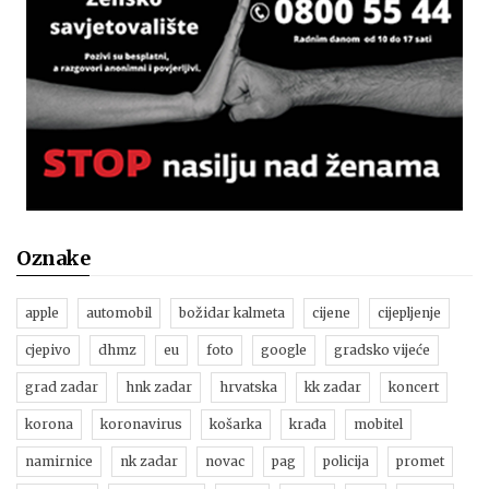
Oznake
apple
automobil
božidar kalmeta
cijene
cijepljenje
cjepivo
dhmz
eu
foto
google
gradsko vijeće
grad zadar
hnk zadar
hrvatska
kk zadar
koncert
korona
koronavirus
košarka
krađa
mobitel
namirnice
nk zadar
novac
pag
policija
promet