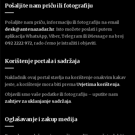
Pošaljite nam priču ili fotografiju
Pošaljite nam priču, informaciju ili fotografiju na email
desk@antenazadar.hr
. Isto možete poslati i putem
aplikacija WhatsApp, Viber, Telegram ili iMessage na broj
092 2222 972
, rado ćemo je istražiti i objaviti.
Korištenje portala i sadržaja
Nakladnik ovaj portal stavlja na korištenje onakvim kakav
jeste, a korištenje mora biti prema
U
vjetima korištenja
.
Objavili smo vaše podatke ili fotografiju – uputite nam
zahtjev za uklanjanje sadržaja
.
Oglašavanje i zakup medija