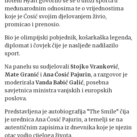
hotelu Hyatt govorilo se se o ulozi sporta u
međunarodnim odnosima te o vrijednostima
koje je Ćosić svojim djelovanjem živio,
promicao i prenosio.
Bio je olimpijski pobjednik, košarkaška legenda,
diplomat i čovjek čije je nasljeđe nadilazilo
sport.
Na panelu su sudjelovali
Stojko Vranković
,
Mate Granić
i
Ana Ćosić Pajurin
, a razgovor je
moderirala
Vanda Babić Galić
, posebna
savjetnica ministra vanjskih i europskih
poslova.
Predstavljena je autobiografija “The Smile” čija
je urednica Ana Ćosić Pajurin, a temelji se na
autentičnim zapisima iz dnevnika koje je njezin
otac vodio cijeloga života.