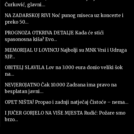
Čurković, glavni…
NA ZADARSKOJ RIVI Noć punog miseca uz koncerte i
preko 50…
PROGNOZA OTKRIVA DETALJE Kada će stići
spasonosna kiša? Evo…
MEMORIJAL U LOVINCU Najbolji su MNK Vrsi i Udruga
SJP…
OBITELJ SLAVILA Lov na 3.000 eura donio veliki šok
na…
NEVJEROJATNO Čak 10.000 Zadrana ima pravo na
besplatan javni…
OPET NIŠTA! Propao i zadnji natječaj Čistoće – nema…
I JUČER GORJELO NA VIŠE MJESTA Rudić: Požare smo
brzo…