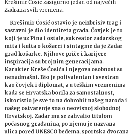
Krešimir Ćosić zasigurno
jedan od najvećih
Zadrana svih vremena.
– Krešimir Ćosić ostavio je neizbrisiv trag i
sastavni je dio identiteta grada. Čovjek je to
koji je uz Pina i ostale, sukreator zadarskog
mita i kulta o košarci i sintagme da je Zadar
grad košarke. Njihove priče i karijere
inspiracija su brojnim generacijama.
Karakter Kreše Ćosića i njegova
osobnost su
nenadmašni. Bio je polivalentan i svestran
kao čovjek i diplomat, a u teškim vremenima
kada se Hrvatska borila za samostalnost,
iskoristio je sve to na dobrobit našeg naroda i
našeg ostvarenje sna o neovisnoj slobodnoj
Hrvatskoj. Zadar mu se zahvalio titulom
počasnog građanina, po njemu je nazvana
ulica pored UNESCO bedema, sportska dvorana