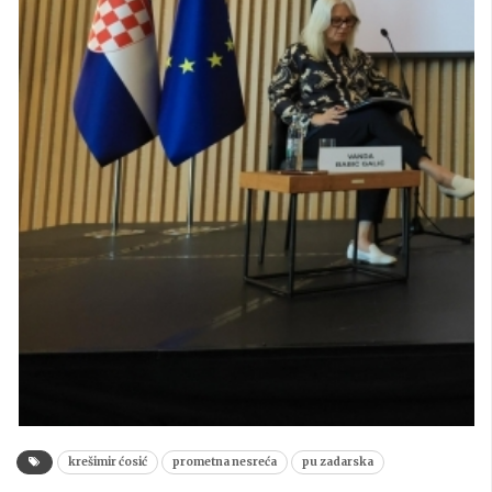
krešimir ćosić
prometna nesreća
pu zadarska