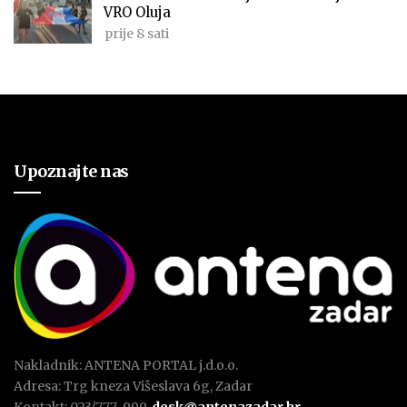
VRO Oluja
prije 8 sati
Upoznajte nas
Nakladnik: ANTENA PORTAL j.d.o.o.
Adresa: Trg kneza Višeslava 6g, Zadar
Kontakt: 023/777-999,
desk@antenazadar.hr