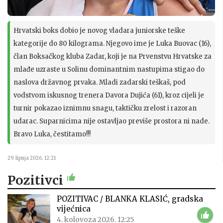
Hrvatski boks dobio je novog vladara juniorske teške
kategorije do 80 kilograma. Njegovo ime je Luka Buovac (16),
član Boksačkog kluba Zadar, koji je na Prvenstvu Hrvatske za
mlađe uzraste u Solinu dominantnim nastupima stigao do
naslova državnog prvaka. Mladi zadarski teškaš, pod
vodstvom iskusnog trenera Davora Dujića (61), kroz cijeli je
turnir pokazao iznimnu snagu, taktičku zrelost i razoran
udarac. Suparnicima nije ostavljao previše prostora ni nade.
Bravo Luka, čestitamo!!!
29. lipnja 2026. 12:21
Pozitivci
POZITIVAC / BLANKA KLASIĆ, gradska
vijećnica
4. kolovoza 2026. 12:25