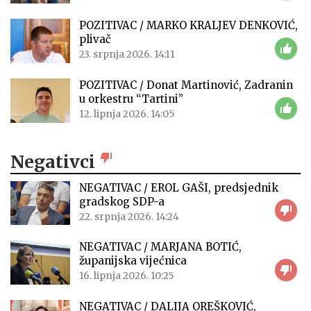
POZITIVAC / MARKO KRALJEV DENKOVIĆ,
plivač
23. srpnja 2026. 14:11
POZITIVAC / Donat Martinović, Zadranin
u orkestru “Tartini”
12. lipnja 2026. 14:05
Negativci
NEGATIVAC / EROL GAŠI, predsjednik
gradskog SDP-a
22. srpnja 2026. 14:24
NEGATIVAC / MARJANA BOTIĆ,
županijska vijećnica
16. lipnja 2026. 10:25
NEGATIVAC / DALIJA OREŠKOVIĆ,