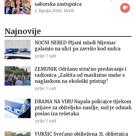
saborska zastupnica
2. lipnja 2026. 14:06
Najnovije
NOĆNI NERED Pijani mladi Nijemac
galamio na ulici pa završio kod sudca
prije 7 sati
ZEMUNIK Održano stručno predavanje i
radionica „Zaštita od maslinine muhe s
naglaskom na ekološki pristup“
prije 7 sati
DRAMA NA VIRU Napala policajce tijekom
prijave za obiteljsko nasilje, sud je odmah
poslao iza rešetaka
prije 7 sati
VUKŠIĆ Svečano obilježena 31. obljetnica