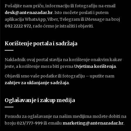
Pošaljite nam priču, informaciju ili fotografiju na email
desk@antenazadar.hr
. Isto možete poslati i putem
aplikacija WhatsApp, Viber, Telegram ili iMessage na broj
092 2222 972
, rado ćemo je istražiti i objaviti.
Korištenje portala i sadržaja
Nakladnik ovaj portal stavlja na korištenje onakvim kakav
jeste, a korištenje mora biti prema
U
vjetima korištenja
.
Objavili smo vaše podatke ili fotografiju – uputite nam
zahtjev za uklanjanje sadržaja
.
Oglašavanje i zakup medija
Ponudu za oglašavanje na našim medijima možete dobiti na
broju
023/777-999
ili emailu
marketing@antenazadar.hr
.