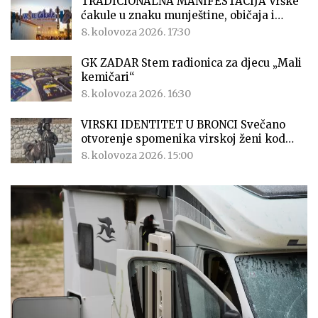
TRADICIONALNA MANIFESTACIJA Vrške
ćakule u znaku munještine, običaja i…
8. kolovoza 2026. 17:30
GK ZADAR Stem radionica za djecu „Mali
kemičari“
8. kolovoza 2026. 16:30
VIRSKI IDENTITET U BRONCI Svečano
otvorenje spomenika virskoj ženi kod…
8. kolovoza 2026. 15:00