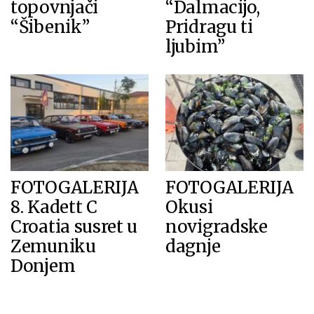
topovnjači
“Dalmacijo,
“Šibenik”
Pridragu ti
ljubim”
FOTOGALERIJA
FOTOGALERIJA
8. Kadett C
Okusi
Croatia susret u
novigradske
Zemuniku
dagnje
Donjem