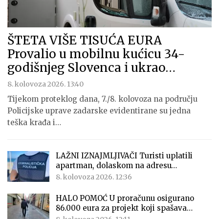
ŠTETA VIŠE TISUĆA EURA
Provalio u mobilnu kućicu 34-
godišnjeg Slovenca i ukrao…
8. kolovoza 2026. 13:40
Tijekom proteklog dana, 7./8. kolovoza na području
Policijske uprave zadarske evidentirane su jedna
teška krađa i…
LAŽNI IZNAJMLJIVAČI Turisti uplatili
apartman, dolaskom na adresu…
8. kolovoza 2026. 12:36
HALO POMOĆ U proračunu osigurano
86.000 eura za projekt koji spašava…