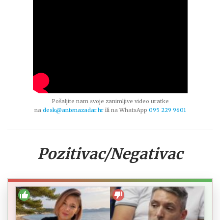
Pošaljite nam svoje zanimljive video uratke
na
desk@antenazadar.hr
ili na WhatsApp
095 229 9601
Pozitivac/Negativac