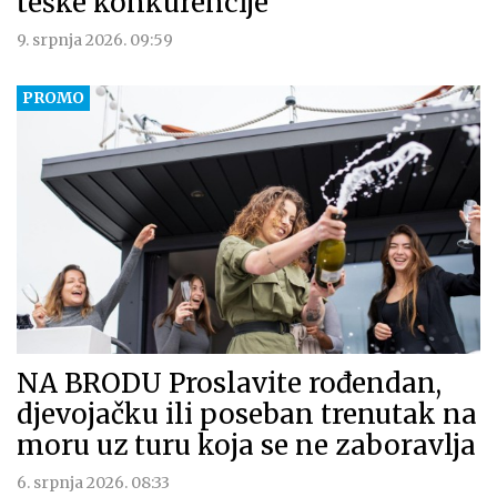
teške konkurencije
9. srpnja 2026. 09:59
NA BRODU Proslavite rođendan,
djevojačku ili poseban trenutak na
moru uz turu koja se ne zaboravlja
6. srpnja 2026. 08:33