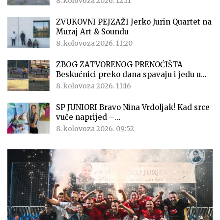
8. kolovoza 2026. 12:11
ZVUKOVNI PEJZAŽI Jerko Jurin Quartet na
Muraj Art & Soundu
8. kolovoza 2026. 11:20
ZBOG ZATVORENOG PRENOĆIŠTA
Beskućnici preko dana spavaju i jedu u…
8. kolovoza 2026. 11:16
SP JUNIORI Bravo Nina Vrdoljak! Kad srce
vuče naprijed –…
8. kolovoza 2026. 09:52