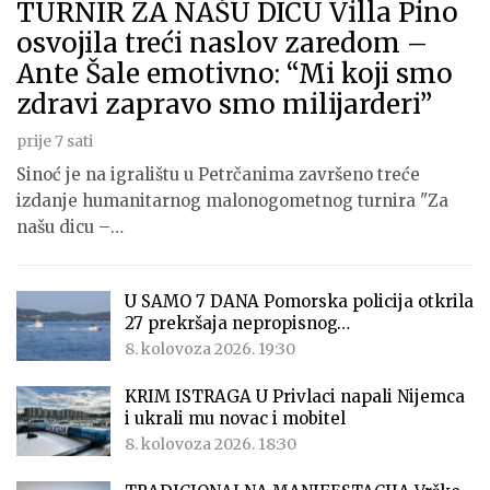
TURNIR ZA NAŠU DICU Villa Pino
osvojila treći naslov zaredom –
Ante Šale emotivno: “Mi koji smo
zdravi zapravo smo milijarderi”
prije 7 sati
Sinoć je na igralištu u Petrčanima završeno treće
izdanje humanitarnog malonogometnog turnira "Za
našu dicu –…
U SAMO 7 DANA Pomorska policija otkrila
27 prekršaja nepropisnog…
8. kolovoza 2026. 19:30
KRIM ISTRAGA U Privlaci napali Nijemca
i ukrali mu novac i mobitel
8. kolovoza 2026. 18:30