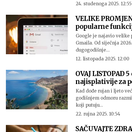
24. studenoga 2025. 12:55
VELIKE PROMJENE
popularne funkci
Google je najavio velike
Gmaila. Od siječnja 2026
dugogodišnje…
12. listopada 2025. 12:00
OVAJ LISTOPAD 5 d
najisplativije za 
Kad dođe rujan i ljeto već 
godišnjem odmoru razmiš
koji putuju…
22. rujna 2025. 10:54
SAČUVAJTE ZDRAV