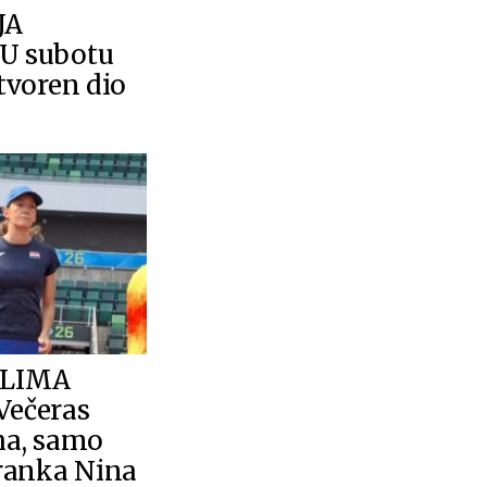
JA
U subotu
tvoren dio
TLIMA
ečeras
ha, samo
ranka Nina