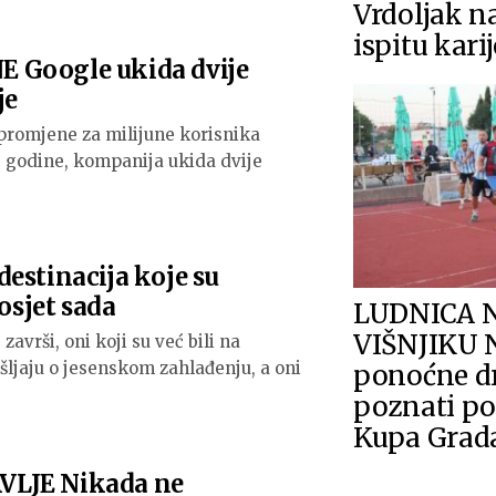
Vrdoljak n
ispitu karij
 Google ukida dvije
je
 promjene za milijune korisnika
. godine, kompanija ukida dvije
estinacija koje su
posjet sada
LUDNICA 
VIŠNJIKU 
završi, oni koji su već bili na
ljaju o jesenskom zahlađenju, a oni
ponoćne d
poznati pol
Kupa Grad
LJE Nikada ne