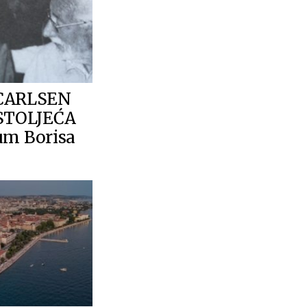
CARLSEN
STOLJEĆA
 um Borisa