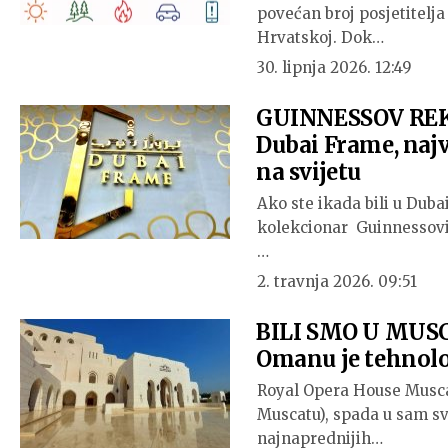
povećan broj posjetitelja
Hrvatskoj. Dok…
30. lipnja 2026. 12:49
GUINNESSOV REKO
Dubai Frame, najv
na svijetu
Ako ste ikada bili u Dubai
kolekcionar Guinnessovih
…
2. travnja 2026. 09:51
BILI SMO U MUSC
Omanu je tehnolo
Royal Opera House Musca
Muscatu), spada u sam sv
najnaprednijih…