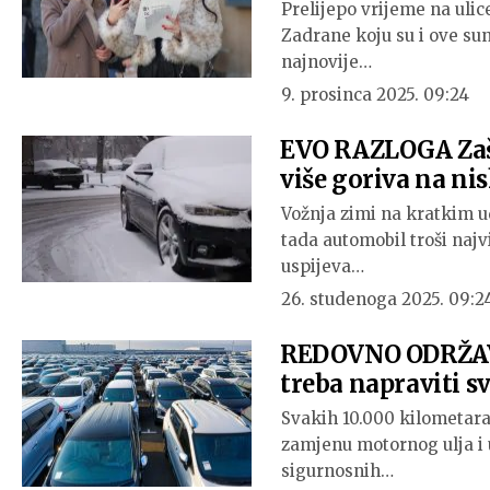
Prelijepo vrijeme na uli
Zadrane koju su i ove sun
najnovije…
9. prosinca 2025. 09:24
EVO RAZLOGA Zašt
više goriva na n
Vožnja zimi na kratkim u
tada automobil troši naj
uspijeva…
26. studenoga 2025. 09:2
REDOVNO ODRŽA
treba napraviti s
Svakih 10.000 kilometara 
zamjenu motornog ulja i u
sigurnosnih…