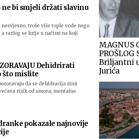
ne bi smjeli držati slavinu
 nesvjesno, troše više tople vode nego
 a razlog se krije u načinu na koji
MAGNUS 
PROŠLOG 
Briljantni
ORAVAJU Dehidrirati
Jurića
 što mislite
pozoravaju da se dehidracija zimi
većava rizik od umora, mentalne
ranke pokazale najnovije
ije