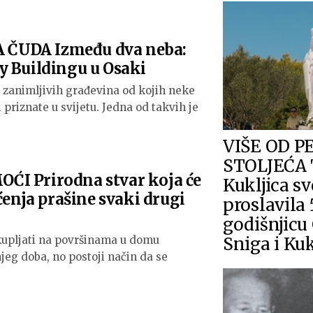
ČUDA Između dva neba:
y Buildingu u Osaki
 zanimljivih građevina od kojih neke
 priznate u svijetu. Jedna od takvih je
VIŠE OD P
STOLJEĆA 
I Prirodna stvar koja će
Kukljica s
ćenja prašine svaki drugi
proslavila 
godišnjicu
kupljati na površinama u domu
Sniga i Kuk
jeg doba, no postoji način da se