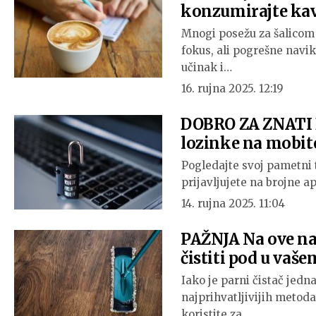
konzumirajte kav
Mnogi posežu za šalicom 
fokus, ali pogrešne navi
učinak i…
16. rujna 2025. 12:19
DOBRO ZA ZNATI E
lozinke na mobit
Pogledajte svoj pametni
prijavljujete na brojne a
14. rujna 2025. 11:04
PAŽNJA Na ove nač
čistiti pod u vaš
Iako je parni čistač jedn
najprihvatljivijih metoda
koristite za…