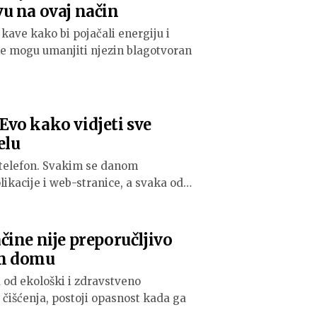
u na ovaj način
kave kako bi pojačali energiju i
ke mogu umanjiti njezin blagotvoran
vo kako vidjeti sve
elu
 telefon. Svakim se danom
plikacije i web-stranice, a svaka od…
ine nije preporučljivo
em domu
a od ekološki i zdravstveno
 čišćenja, postoji opasnost kada ga