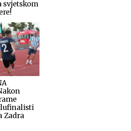
a svjetskom
ere!
NA
Nakon
rame
ufinalisti
a Zadra