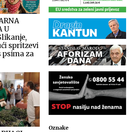
ARNA
A U
likanje,
ći spritzevi
s psima za
Oznake