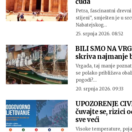
čuda
Petra, fascinantni drevni
stijeni“, smješten je u sr
Nabatejskog…
25. srpnja 2026. 08:52
BILI SMO NA VRGA
skriva najmanje b
Vrgada, taj manje poznat
se polako približava obal
pogodi?…
20. srpnja 2026. 09:33
UPOZORENJE CIVI
čuvajte se, rizici
sve veći
Visoke temperature, poj