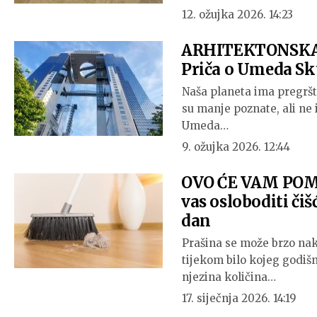
12. ožujka 2026. 14:23
ARHITEKTONSKA 
Priča o Umeda Sk
Naša planeta ima pregršt
su manje poznate, ali ne i
Umeda…
9. ožujka 2026. 12:44
OVO ĆE VAM POMOĆ
vas osloboditi čiš
dan
Prašina se može brzo na
tijekom bilo kojeg godišn
njezina količina…
17. siječnja 2026. 14:19