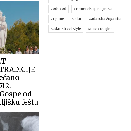
vodovod
vremenska prognoza
vrijeme
zadar
zadarska županija
zadar street style
šime vrsaljko
ET
TRADICIJE
večano
512.
 Gospe od
ljišku feštu