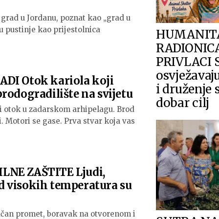
 grad u Jordanu, poznat kao „grad u
cu pustinje kao prijestolnica
HUMANIT
RADIONIC
PRIVLACI S
osvježavaju
DI Otok kariola koji
i druženje 
rodogradilište na svijetu
dobar cilj
i otok u zadarskom arhipelagu. Brod
i. Motori se gase. Prva stvar koja vas
LNE ZAŠTITE Ljudi,
 od visokih temperatura su
ačan promet, boravak na otvorenom i