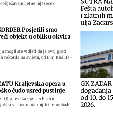
SUTRA NA 
 obilježavaju ljetne mjesece u
Fešta auto
i zlatnih 
ulja Zadar
RDER Posjetili smo
eći objekt u obliku okvira
ju mogli ste vidjeti da je ovaj grad
 rekorda na svijetu, od Burj Khalife -
GK ZADAR 
ATU Kraljevska opera u
događanja 
ško čudo usred pustinje
od 10. do 1
t (Kraljevska operna kuća u
2026.
jetski vrh najmodernijih i tehnološki