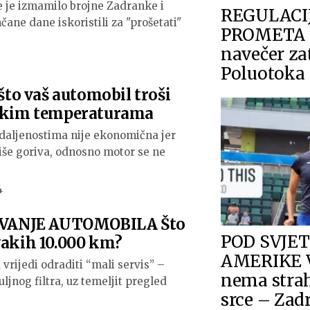
ce je izmamilo brojne Zadranke i
REGULACI
čane dane iskoristili za "prošetati"
PROMETA 
navečer za
Poluotoka
o vaš automobil troši
iskim temperaturama
daljenostima nije ekonomična jer
više goriva, odnosno motor se ne
4
VANJE AUTOMOBILA Što
POD SVJE
vakih 10.000 km?
AMERIKE V
vrijedi odraditi “mali servis” –
nema stra
ljnog filtra, uz temeljit pregled
srce – Zad