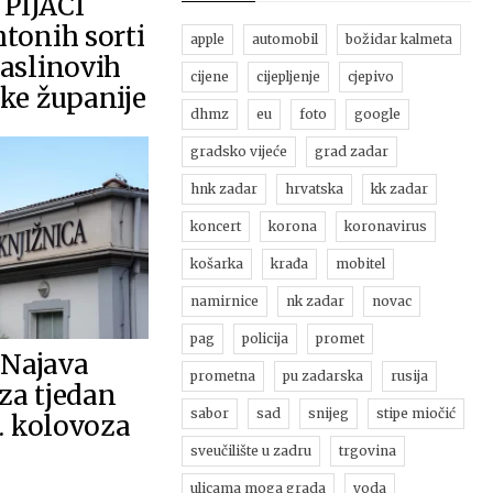
PIJACI
htonih sorti
apple
automobil
božidar kalmeta
maslinovih
cijene
cijepljenje
cjepivo
ske županije
dhmz
eu
foto
google
gradsko vijeće
grad zadar
hnk zadar
hrvatska
kk zadar
koncert
korona
koronavirus
košarka
krađa
mobitel
namirnice
nk zadar
novac
pag
policija
promet
Najava
prometna
pu zadarska
rusija
za tjedan
sabor
sad
snijeg
stipe miočić
5. kolovoza
sveučilište u zadru
trgovina
ulicama moga grada
voda