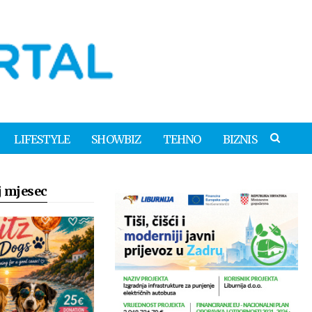
LIFESTYLE
SHOWBIZ
TEHNO
BIZNIS
j mjesec