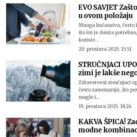
EVO SAVJET Zašto 
u ovom položaju
Mnoga kućanstva, često i
što im je doista potrebno,
koriste…
20. prosinca 2025. 15:51
STRUČNJACI UPOZ
zimi je lakše nego
Zdravstveni stručnjaci u
često zanemaruje, što po
magle i…
19. prosinca 2025. 18:24
KAKVA ŠPICA! Zad
modne kombinac