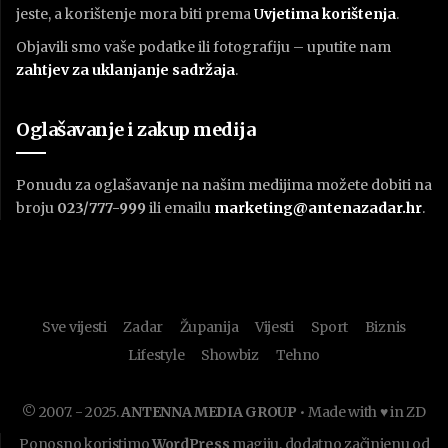
jeste, a korištenje mora biti prema
U
vjetima korištenja
.
Objavili smo vaše podatke ili fotografiju – uputite nam
zahtjev za uklanjanje sadržaja
.
Oglašavanje i zakup medija
Ponudu za oglašavanje na našim medijima možete dobiti na
broju
023/777-999
ili emailu
marketing@antenazadar.hr
.
Sve vijesti
Zadar
Županija
Vijesti
Sport
Biznis
Lifestyle
Showbiz
Tehno
© 2007. - 2025.
ANTENNA MEDIA GROUP
• Made with ♥ in ZD
Ponosno koristimo
WordPress
magiju, dodatno začinjenu od