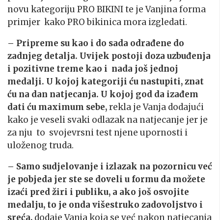
novu kategoriju PRO BIKINI te je Vanjina forma
primjer kako PRO bikinica mora izgledati.
– Pripreme su kao i do sada odrađene do
zadnjeg detalja. Uvijek postoji doza uzbuđenja
i pozitivne treme kao i nada još jednoj
medalji. U kojoj kategoriji ću nastupiti, znat
ću na dan natjecanja. U kojoj god da izađem
dati ću maximum sebe,
rekla je Vanja dodajući
kako je veseli svaki odlazak na natjecanje jer je
za nju to svojevrsni test njene upornosti i
uloženog truda.
– Samo sudjelovanje i izlazak na pozornicu već
je pobjeda jer ste se doveli u formu da možete
izaći pred žiri i publiku, a ako još osvojite
medalju, to je onda višestruko zadovoljstvo i
sreća,
dodaje Vanja koja se već nakon natjecanja