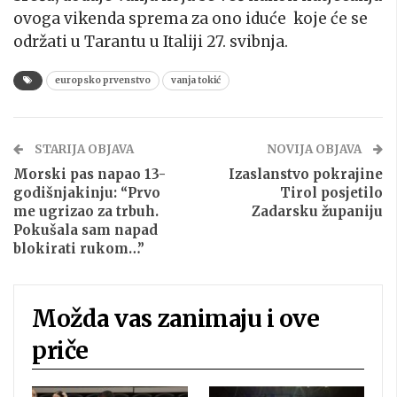
ovoga vikenda sprema za ono iduće koje će se
održati u Tarantu u Italiji 27. svibnja.
europsko prvenstvo
vanja tokić
STARIJA OBJAVA
NOVIJA OBJAVA
Morski pas napao 13-
Izaslanstvo pokrajine
godišnjakinju: “Prvo
Tirol posjetilo
me ugrizao za trbuh.
Zadarsku županiju
Pokušala sam napad
blokirati rukom…”
Možda vas zanimaju i ove
priče