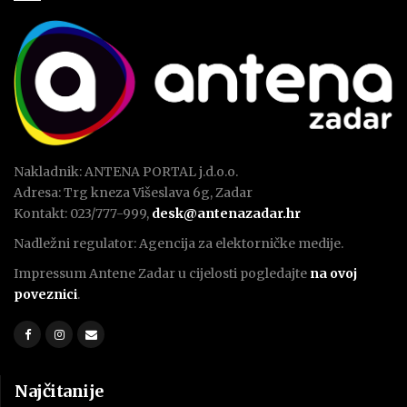
Nakladnik: ANTENA PORTAL j.d.o.o.
Adresa: Trg kneza Višeslava 6g, Zadar
Kontakt: 023/777-999,
desk@antenazadar.hr
Nadležni regulator: Agencija za elektorničke medije.
Impressum Antene Zadar u cijelosti pogledajte
na ovoj
poveznici
.
Najčitanije