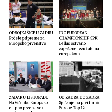
ODBOJKAŠICE U ZADRU
IDC EUROPEAN
Počele pripreme za
CHAMPIONSHIP SPK
Europsko prvenstvo
Bellus ostvario
zapažene rezultate na
europskom…
ZADAR U LISTOPADU
OD ZADRA DO ZADRA
Na Višnjiku Europsko
Sjećanje na prvi turnir
ekipno prvenstvo u
Europe Top 12