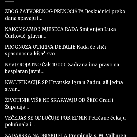
ZBOG ZATVORENOG PRENOĆIŠTA Beskućnici preko
dana spavaju i…
NAKON SAMO 3 MJESECA RADA Smijenjen Luka
Čurković, glavni…
PROGNOZA OTKRIVA DETALJE Kada će stići
spasonosna kiša? Evo…
NEVJEROJATNO Čak 10.000 Zadrana ima pravo na
besplatan javni…
KVALIFIKACIJE SP Hrvatska igra u Zadru, ali jedna
stvar…
ŽIVOTINJE VIŠE NE SKAPAVAJU OD ŽEĐI Grad i
Županija…
VEČERAS SE ODLUČUJE POBJEDNIK Petrčane čekaju
polufinala i…
ZADARSKA NADBISKUPIJA Preminula s. M. Valburga