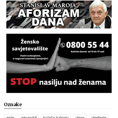
Oznake
apple
automobil
božidar kalmeta
cijene
cijepljenje