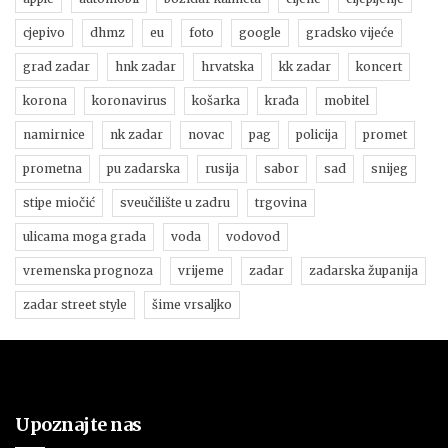
cjepivo
dhmz
eu
foto
google
gradsko vijeće
grad zadar
hnk zadar
hrvatska
kk zadar
koncert
korona
koronavirus
košarka
krađa
mobitel
namirnice
nk zadar
novac
pag
policija
promet
prometna
pu zadarska
rusija
sabor
sad
snijeg
stipe miočić
sveučilište u zadru
trgovina
ulicama moga grada
voda
vodovod
vremenska prognoza
vrijeme
zadar
zadarska županija
zadar street style
šime vrsaljko
Upoznajte nas