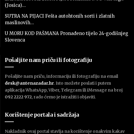
(Josica)…
SUTRA NA PIJACI Fešta autohtonih sorti i zlatnih
maslinovih…
U MORU KOD PAŠMANA Pronađeno tijelo 24-godišnjeg
Slovenca
Pošaljite nam priču ili fotografiju
Pošaljite nam priču, informaciju ili fotografiju na email
desk@antenazadar.hr
. Isto možete poslati i putem
aplikacija WhatsApp, Viber, Telegram ili iMessage na broj
092 2222 972
, rado ćemo je istražiti i objaviti.
Korištenje portala i sadržaja
Nakladnik ovaj portal stavlja na korištenje onakvim kakav