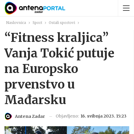
Naslovnica
Sport
Ostali sportovi
“Fitness kraljica”
Vanja Tokić putuje
na Europsko
prvenstvo u
Mađarsku
Objavljeno:
16. svibnja 2023. 15:23
Antena Zadar