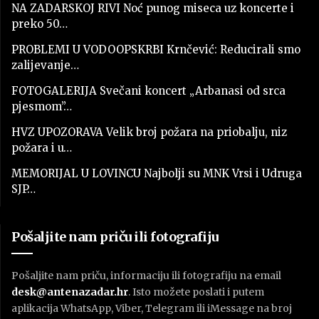
NA ZADARSKOJ RIVI Noć punog miseca uz koncerte i
preko 50…
PROBLEMI U VODOOPSKRBI Krnčević: Reducirali smo
zalijevanje…
FOTOGALERIJA Svečani koncert „Arbanasi od srca
pjesmom”…
HVZ UPOZORAVA Velik broj požara na priobalju, niz
požara i u…
MEMORIJAL U LOVINCU Najbolji su MNK Vrsi i Udruga
SJP…
Pošaljite nam priču ili fotografiju
Pošaljite nam priču, informaciju ili fotografiju na email
desk@antenazadar.hr
. Isto možete poslati i putem
aplikacija WhatsApp, Viber, Telegram ili iMessage na broj