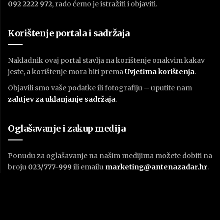
092 2222 972
, rado ćemo je istražiti i objaviti.
Korištenje portala i sadržaja
Nakladnik ovaj portal stavlja na korištenje onakvim kakav
jeste, a korištenje mora biti prema
U
vjetima korištenja
.
Objavili smo vaše podatke ili fotografiju – uputite nam
zahtjev za uklanjanje sadržaja
.
Oglašavanje i zakup medija
Ponudu za oglašavanje na našim medijima možete dobiti na
broju
023/777-999
ili emailu
marketing@antenazadar.hr
.