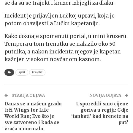
se da su se trajekt i kruzer izbjegli za dlaku.
Incident je prijavljen Lučkoj upravi, koja je
potom obavijestila Lučku kapetaniju.
Kako doznaje spomenuti portal, u mini kruzeru
Tempera u tom trenutku se nalazilo oko 50
putnika, a nakon incidenta njegov je kapetan
kažnjen visokom novčanom kaznom.
split
trajekt
STARIJA OBJAVA
NOVIJA OBJAVA
Danas se u našem gradu
Usporedili smo cijene
trči Wings for Life
goriva u regiji: Gdje
World Run; Evo što je
‘tankati’ kad krenete na
sve zatvoreno i kada se
put?
vraća u normalu