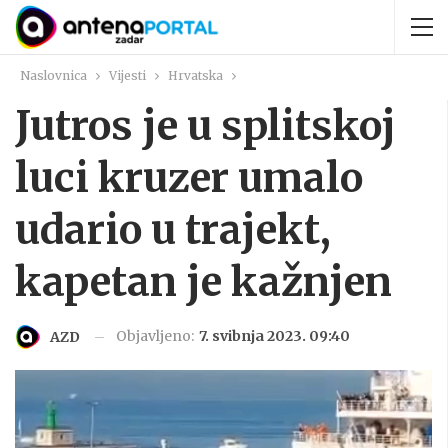
Naslovnica
Vijesti
Hrvatska
Jutros je u splitskoj
luci kruzer umalo
udario u trajekt,
kapetan je kažnjen
Objavljeno:
7. svibnja 2023. 09:40
AZD