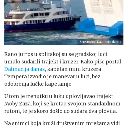
Screenshot, Dalmacija danas
Rano jutros u splitskoj su se gradskoj luci
umalo sudarili trajekt i kruzer. Kako piše portal
Dalmacija danas
, kapetan mini kruzera
Tempera izvodio je manevar u luci, bez
odobrenja lučke kapetanije.
U tom je trenutku u luku uplovljavao trajekt
Moby Zaza, koji se kretao svojom standardnom
rutom, te je skoro došlo do sudara dva plovila.
Na snimci koja kruži društvenim mrežama vidi