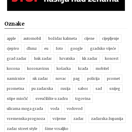
Oznake
apple
automobil
božidar kalmeta
cijene
cijepljenje
cjepivo
dhmz
eu
foto
google
gradsko vijeće
grad zadar
hnk zadar
hrvatska
kk zadar
koncert
korona
koronavirus
košarka
krađa
mobitel
namirnice
nk zadar
novac
pag
policija
promet
prometna
pu zadarska
rusija
sabor
sad
snijeg
stipe miočić
sveučilište u zadru
trgovina
ulicama moga grada
voda
vodovod
vremenska prognoza
vrijeme
zadar
zadarska županija
zadar street style
šime vrsaljko