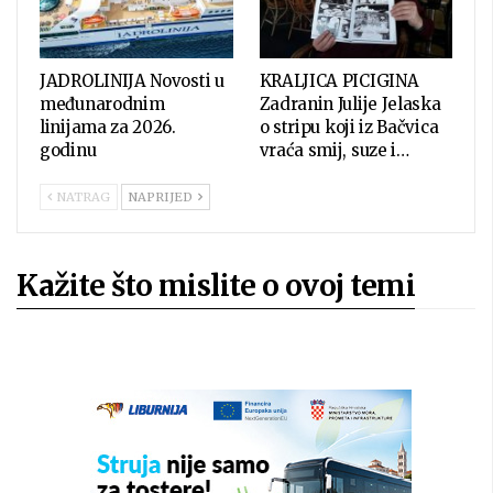
JADROLINIJA Novosti u
KRALJICA PICIGINA
međunarodnim
Zadranin Julije Jelaska
linijama za 2026.
o stripu koji iz Bačvica
godinu
vraća smij, suze i…
NATRAG
NAPRIJED
Kažite što mislite o ovoj temi