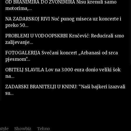
OD BRANIMIRA DO ZVONIMIRA Nisu krenuli samo
motorima,…
NA ZADARSKOJ RIVI Noć punog miseca uz koncerte i
preko 50…
PROBLEMI U VODOOPSKRBI Krnčević: Reducirali smo
zalijevanje…
FOTOGALERIJA Svečani koncert „Arbanasi od srca
pjesmom”…
OBITELJ SLAVILA Lov na 3.000 eura donio veliki šok
na…
ZADARSKI BRANITELJI U KNINU: “Naši bajkeri izazvali
su…
style
Showbiz
Tehno