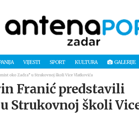
PANIJA
VIJESTI
SPORT
KULTURA
GALERIJE
imist oko Zadra” u Strukovnoj školi Vice Vlatkovića
n Franić predstavili
u Strukovnoj školi Vic