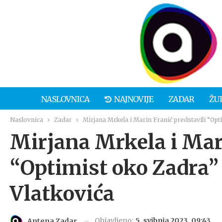
NASLOVNICA
NAJNOVIJE
ZADAR
ŽU
Naslovnica
Zadar
Mirjana Mrkela i Marin Franić predstavili “Opt
Mirjana Mrkela i Mari
“Optimist oko Zadra” 
Vlatkovića
Objavljeno:
5. svibnja 2023. 09:43
Antena Zadar