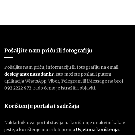
Pošaljite nam priču ili fotografiju
Pošaljite nam priču, informaciju ili fotografiju na email
desk@antenazadar.hr
. Isto možete poslati i putem
aplikacija WhatsApp, Viber, Telegram ili iMessage na broj
092 2222 972
, rado ćemo je istražiti i objaviti.
Korištenje portala i sadržaja
Nakladnik ovaj portal stavlja na korištenje onakvim kakav
jeste, a korištenje mora biti prema
U
vjetima korištenja
.