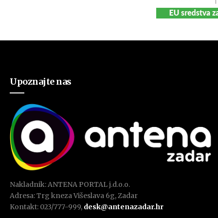
Upoznajte nas
Nakladnik: ANTENA PORTAL j.d.o.o.
Adresa: Trg kneza Višeslava 6g, Zadar
Kontakt: 023/777-999,
desk@antenazadar.hr