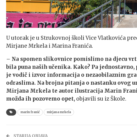
U utorak je u Strukovnoj školi Vice Vlatkovića pr
Mirjane Mrkela i Marina Franića.
– Na spomen slikovnice pomislimo na djecu vrti
bila puna naših učenika. Kako? Pa jednostavno,
je vodič i izvor informacija o nezaobilaznim gr
odraslima. Na brojna pitanja o nastanku ovog u
Mirjana Mrkela te autor ilustracija Marin Franić
možda ih pozovemo opet,
objavili su iz Škole.
marin franić
mirjana mrkela
STARIJA OBJAVA