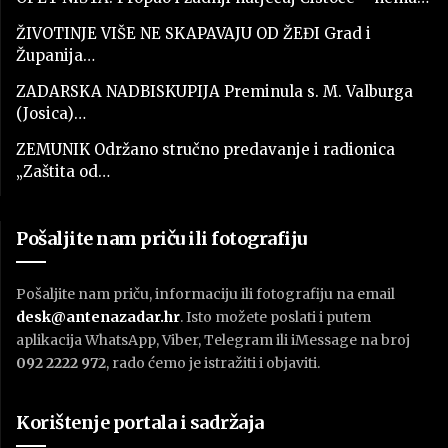
ŽIVOTINJE VIŠE NE SKAPAVAJU OD ŽEĐI Grad i
Županija…
ZADARSKA NADBISKUPIJA Preminula s. M. Valburga
(Josica)…
ZEMUNIK Održano stručno predavanje i radionica
„Zaštita od…
Pošaljite nam priču ili fotografiju
Pošaljite nam priču, informaciju ili fotografiju na email
desk@antenazadar.hr
. Isto možete poslati i putem
aplikacija WhatsApp, Viber, Telegram ili iMessage na broj
092 2222 972
, rado ćemo je istražiti i objaviti.
Korištenje portala i sadržaja