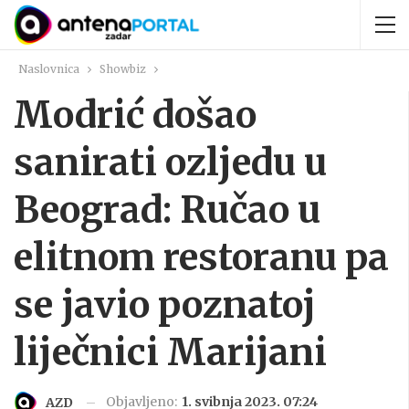
Naslovnica
Showbiz
Modrić došao
sanirati ozljedu u
Beograd: Ručao u
elitnom restoranu pa
se javio poznatoj
liječnici Marijani
Objavljeno:
1. svibnja 2023. 07:24
AZD