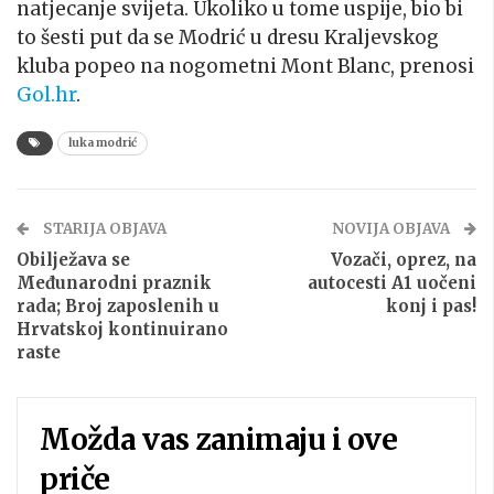
natjecanje svijeta. Ukoliko u tome uspije, bio bi
to šesti put da se Modrić u dresu Kraljevskog
kluba popeo na nogometni Mont Blanc, prenosi
Gol.hr
.
luka modrić
STARIJA OBJAVA
NOVIJA OBJAVA
Obilježava se
Vozači, oprez, na
Međunarodni praznik
autocesti A1 uočeni
rada; Broj zaposlenih u
konj i pas!
Hrvatskoj kontinuirano
raste
Možda vas zanimaju i ove
priče