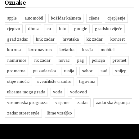
Oznake
apple
automobil
božidar kalmeta
cijene
cijepljenje
cjepivo
dhmz
eu
foto
google
gradsko vijeće
grad zadar
hnk zadar
hrvatska
kk zadar
koncert
korona
koronavirus
košarka
krađa
mobitel
namirnice
nk zadar
novac
pag
policija
promet
prometna
pu zadarska
rusija
sabor
sad
snijeg
stipe miočić
sveučilište u zadru
trgovina
ulicama moga grada
voda
vodovod
vremenska prognoza
vrijeme
zadar
zadarska županija
zadar street style
šime vrsaljko