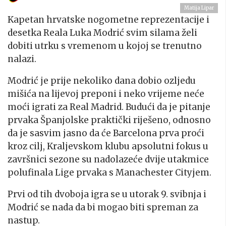
Matija Lipar
Kapetan hrvatske nogometne reprezentacije i
desetka Reala Luka Modrić svim silama želi
dobiti utrku s vremenom u kojoj se trenutno
nalazi.
Modrić je prije nekoliko dana dobio ozljedu
mišića na lijevoj preponi i neko vrijeme neće
moći igrati za Real Madrid. Budući da je pitanje
prvaka Španjolske praktički riješeno, odnosno
da je sasvim jasno da će Barcelona prva proći
kroz cilj, Kraljevskom klubu apsolutni fokus u
završnici sezone su nadolazeće dvije utakmice
polufinala Lige prvaka s Manachester Cityjem.
Prvi od tih dvoboja igra se u utorak 9. svibnja i
Modrić se nada da bi mogao biti spreman za
nastup.