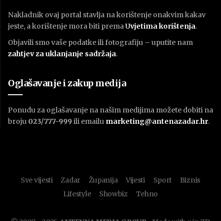
Nakladnik ovaj portal stavlja na korištenje onakvim kakav
jeste, a korištenje mora biti prema
U
vjetima korištenja
.
Objavili smo vaše podatke ili fotografiju – uputite nam
zahtjev za uklanjanje sadržaja
.
Oglašavanje i zakup medija
Ponudu za oglašavanje na našim medijima možete dobiti na
broju
023/777-999
ili emailu
marketing@antenazadar.hr
.
Sve vijesti
Zadar
Županija
Vijesti
Sport
Biznis
Lifestyle
Showbiz
Tehno