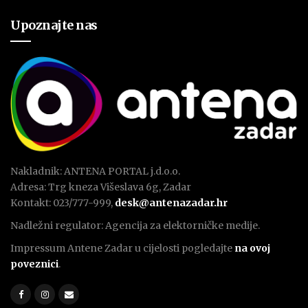
Upoznajte nas
Nakladnik: ANTENA PORTAL j.d.o.o.
Adresa: Trg kneza Višeslava 6g, Zadar
Kontakt: 023/777-999,
desk@antenazadar.hr
Nadležni regulator: Agencija za elektorničke medije.
Impressum Antene Zadar u cijelosti pogledajte
na ovoj
poveznici
.