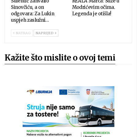
Šulentić zahvalio
REALA Marca: Suze u
Sinovčiću, a on
Modrićevim očima.
odgovara: Za Lukin
Legenda je otišla!
uspjeh zaslužni…
NATRAG
NAPRIJED
Kažite što mislite o ovoj temi