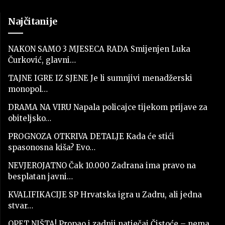
Najčitanije
NAKON SAMO 3 MJESECA RADA Smijenjen Luka
Čurković, glavni…
TAJNE IGRE IZ SJENE Je li sumnjivi menadžerski
monopol…
DRAMA NA VIRU Napala policajce tijekom prijave za
obiteljsko…
PROGNOZA OTKRIVA DETALJE Kada će stići
spasonosna kiša? Evo…
NEVJEROJATNO Čak 10.000 Zadrana ima pravo na
besplatan javni…
KVALIFIKACIJE SP Hrvatska igra u Zadru, ali jedna
stvar…
OPET NIŠTA! Propao i zadnji natječaj Čistoće – nema…