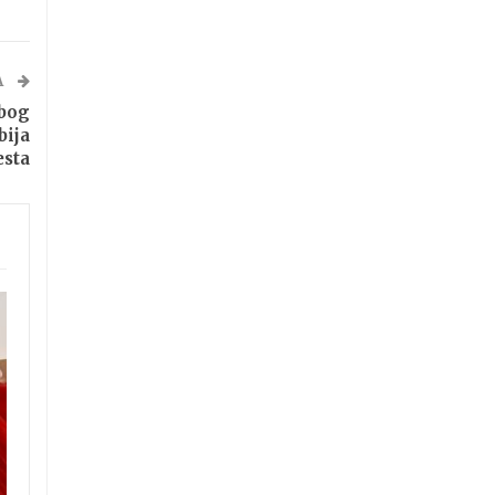
A
Zbog
bija
esta