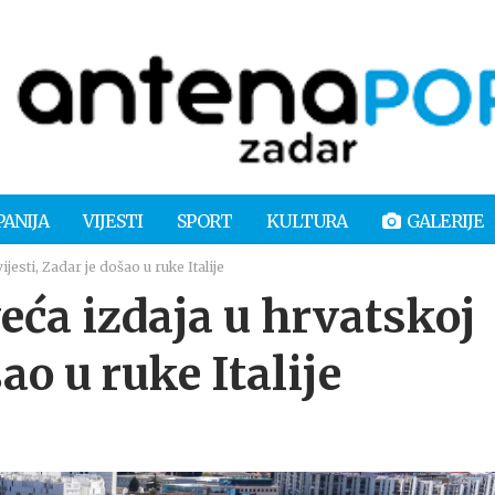
PANIJA
VIJESTI
SPORT
KULTURA
GALERIJE
jesti, Zadar je došao u ruke Italije
eća izdaja u hrvatskoj
ao u ruke Italije