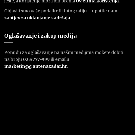
jeste, a korištenje mora biti prema
U
vjetima korištenja
.
Objavili smo vaše podatke ili fotografiju – uputite nam
zahtjev za uklanjanje sadržaja
.
Oglašavanje i zakup medija
Ponudu za oglašavanje na našim medijima možete dobiti
na broju
023/777-999
ili emailu
marketing@antenazadar.hr
.