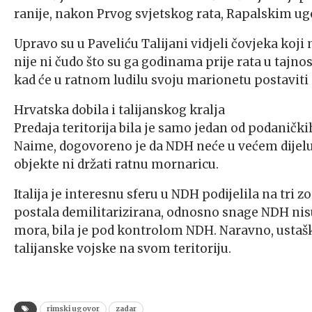
ranije, nakon Prvog svjetskog rata, Rapalskim ugovo
Upravo su u Paveliću Talijani vidjeli čovjeka koj
nije ni čudo što su ga godinama prije rata u tajno
kad će u ratnom ludilu svoju marionetu postaviti 
Hrvatska dobila i talijanskog kralja
Predaja teritorija bila je samo jedan od podanički
Naime, dogovoreno je da NDH neće u većem dijelu 
objekte ni držati ratnu mornaricu.
Italija je interesnu sferu u NDH podijelila na tri zo
postala demilitarizirana, odnosno snage NDH nisu 
mora, bila je pod kontrolom NDH. Naravno, ustaške
talijanske vojske na svom teritoriju.
rimski ugovor
zadar