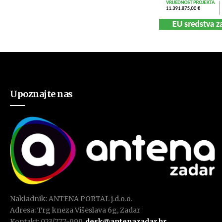
Upoznajte nas
Nakladnik: ANTENA PORTAL j.d.o.o.
Adresa: Trg kneza Višeslava 6g, Zadar
Kontakt: 023/777-999,
desk@antenazadar.hr