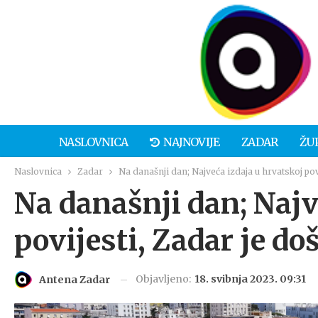
NASLOVNICA
NAJNOVIJE
ZADAR
ŽU
Naslovnica
Zadar
Na današnji dan; Najveća izdaja u hrvatskoj povi
Na današnji dan; Najv
povijesti, Zadar je doš
Objavljeno:
18. svibnja 2023. 09:31
Antena Zadar