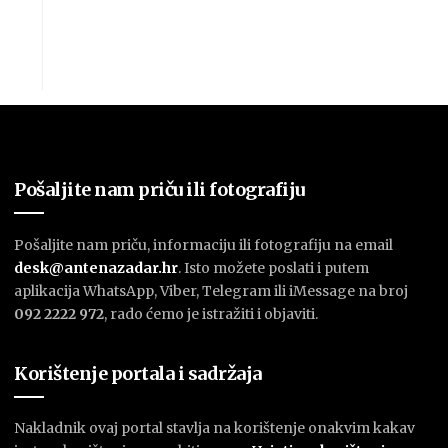
Pošaljite nam priču ili fotografiju
Pošaljite nam priču, informaciju ili fotografiju na email
desk@antenazadar.hr
. Isto možete poslati i putem
aplikacija WhatsApp, Viber, Telegram ili iMessage na broj
092 2222 972
, rado ćemo je istražiti i objaviti.
Korištenje portala i sadržaja
Nakladnik ovaj portal stavlja na korištenje onakvim kakav