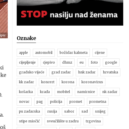
ipar
Oznake
apple
automobil
božidar kalmeta
cijene
cijepljenje
cjepivo
dhmz
eu
foto
google
ki
gradsko vijeće
grad zadar
hnk zadar
hrvatska
uke
kk zadar
koncert
korona
koronavirus
košarka
krađa
mobitel
namirnice
nk zadar
.
novac
pag
policija
promet
prometna
pu zadarska
rusija
sabor
sad
snijeg
a.
stipe miočić
sveučilište u zadru
trgovina
Još