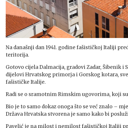
Na današnji dan 1941. godine fašističkoj Italiji p
teritorija.
Gotovo cijela Dalmacija, gradovi Zadar, Šibenik i Sp
dijelovi Hrvatskog primorja i Gorskog kotara, sv
fašističke Italije.
Radi se o sramotnim Rimskim ugovorima, koji su p
Bio je to samo dokaz onoga što se već znalo – mj
Država Hrvatska stvorena je samo kako bi poslužil
Pavelić je na milost i nemilost fašističkoj Italiji