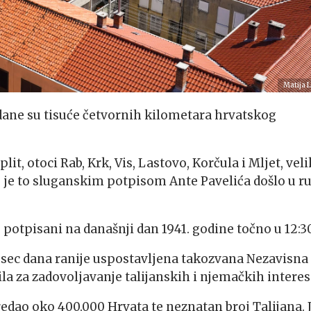
Matija L
redane su tisuće četvornih kilometara hrvatskog
lit, otoci Rab, Krk, Vis, Lastovo, Korčula i Mljet, veli
e je to sluganskim potpisom Ante Pavelića došlo u r
otpisani na današnji dan 1941. godine točno u 12:30
esec dana ranije uspostavljena takozvana Nezavisna
a za zadovoljavanje talijanskih i njemačkih interes
 predao oko 400.000 Hrvata te neznatan broj Talijana. 