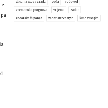
ulicama moga grada
voda
vodovod
le.
vremenska prognoza
vrijeme
zadar
 pa
zadarska županija
zadar street style
šime vrsaljko
k
la.
od