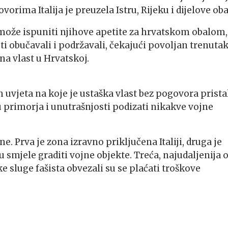
rima Italija je preuzela Istru, Rijeku i dijelove oba
i može ispuniti njihove apetite za hrvatskom obalom,
sti obučavali i podržavali, čekajući povoljan trenuta
na vlast u Hrvatskoj.
h uvjeta na koje je ustaška vlast bez pogovora prista
primorja i unutrašnjosti podizati nikakve vojne
ne. Prva je zona izravno priključena Italiji, druga je
smjele graditi vojne objekte. Treća, najudaljenija 
 sluge fašista obvezali su se plaćati troškove