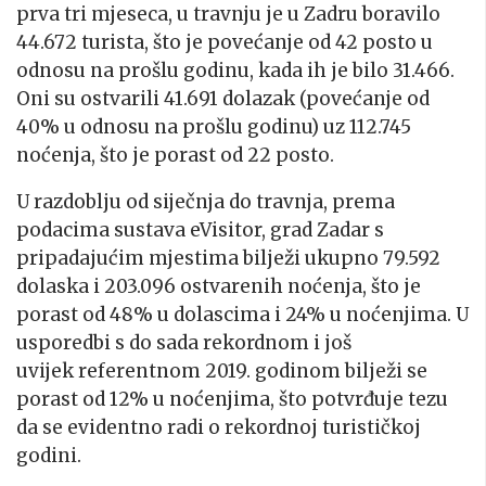
prva tri mjeseca, u travnju je u Zadru boravilo
44.672 turista, što je povećanje od 42 posto u
odnosu na prošlu godinu, kada ih je bilo 31.466.
Oni su ostvarili 41.691 dolazak (povećanje od
40% u odnosu na prošlu godinu) uz 112.745
noćenja, što je porast od 22 posto.
U razdoblju od siječnja do travnja, prema
podacima sustava eVisitor, grad Zadar s
pripadajućim mjestima bilježi ukupno 79.592
dolaska i 203.096 ostvarenih noćenja, što je
porast od 48% u dolascima i 24% u noćenjima. U
usporedbi s do sada rekordnom i još
uvijek referentnom 2019. godinom bilježi se
porast od 12% u noćenjima, što potvrđuje tezu
da se evidentno radi o rekordnoj turističkoj
godini.