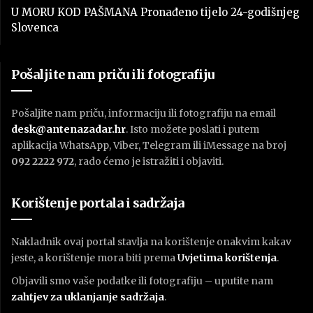
U MORU KOD PAŠMANA Pronađeno tijelo 24-godišnjeg
Slovenca
Pošaljite nam priču ili fotografiju
Pošaljite nam priču, informaciju ili fotografiju na email
desk@antenazadar.hr
. Isto možete poslati i putem
aplikacija WhatsApp, Viber, Telegram ili iMessage na broj
092 2222 972
, rado ćemo je istražiti i objaviti.
Korištenje portala i sadržaja
Nakladnik ovaj portal stavlja na korištenje onakvim kakav
jeste, a korištenje mora biti prema
U
vjetima korištenja
.
Objavili smo vaše podatke ili fotografiju – uputite nam
zahtjev za uklanjanje sadržaja
.