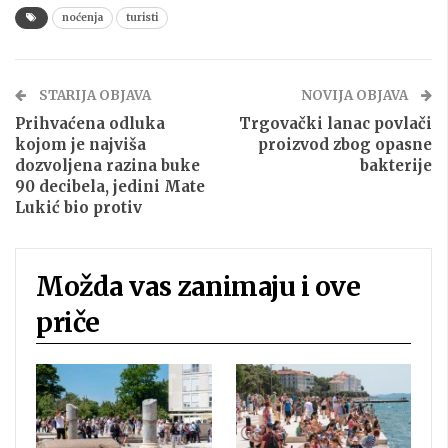
noćenja
turisti
STARIJA OBJAVA
NOVIJA OBJAVA
Prihvaćena odluka
Trgovački lanac povlači
kojom je najviša
proizvod zbog opasne
dozvoljena razina buke
bakterije
90 decibela, jedini Mate
Lukić bio protiv
Možda vas zanimaju i ove
priče