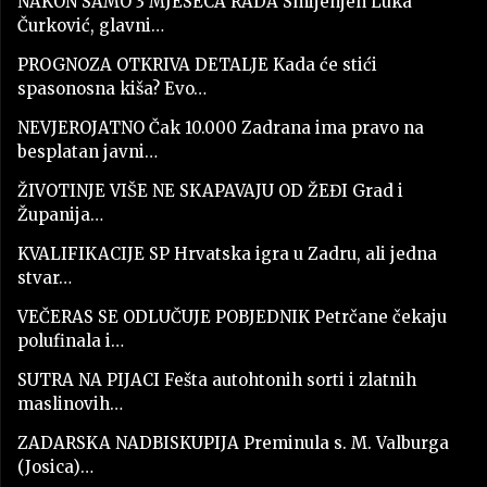
NAKON SAMO 3 MJESECA RADA Smijenjen Luka
Čurković, glavni…
PROGNOZA OTKRIVA DETALJE Kada će stići
spasonosna kiša? Evo…
NEVJEROJATNO Čak 10.000 Zadrana ima pravo na
besplatan javni…
ŽIVOTINJE VIŠE NE SKAPAVAJU OD ŽEĐI Grad i
Županija…
KVALIFIKACIJE SP Hrvatska igra u Zadru, ali jedna
stvar…
VEČERAS SE ODLUČUJE POBJEDNIK Petrčane čekaju
polufinala i…
SUTRA NA PIJACI Fešta autohtonih sorti i zlatnih
maslinovih…
ZADARSKA NADBISKUPIJA Preminula s. M. Valburga
(Josica)…