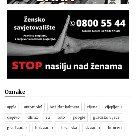
Oznake
apple
automobil
božidar kalmeta
cijene
cijepljenje
cjepivo
dhmz
eu
foto
google
gradsko vijeće
grad zadar
hnk zadar
hrvatska
kk zadar
koncert