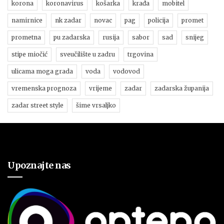
korona
koronavirus
košarka
krađa
mobitel
namirnice
nk zadar
novac
pag
policija
promet
prometna
pu zadarska
rusija
sabor
sad
snijeg
stipe miočić
sveučilište u zadru
trgovina
ulicama moga grada
voda
vodovod
vremenska prognoza
vrijeme
zadar
zadarska županija
zadar street style
šime vrsaljko
Upoznajte nas