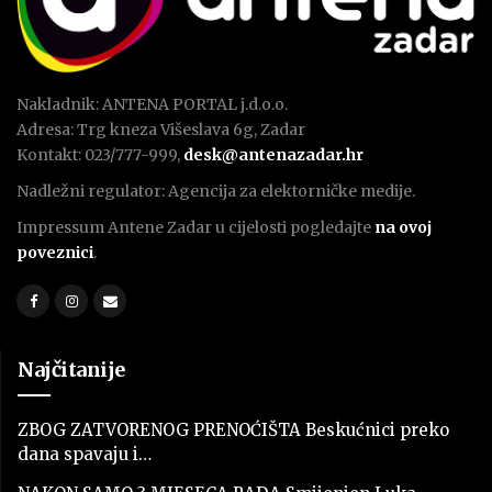
Nakladnik: ANTENA PORTAL j.d.o.o.
Adresa: Trg kneza Višeslava 6g, Zadar
Kontakt: 023/777-999,
desk@antenazadar.hr
Nadležni regulator: Agencija za elektorničke medije.
Impressum Antene Zadar u cijelosti pogledajte
na ovoj
poveznici
.
Najčitanije
ZBOG ZATVORENOG PRENOĆIŠTA Beskućnici preko
dana spavaju i…