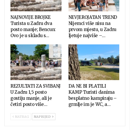
NAJNOVIJE BROJKE
NEVJEROJATAN TREND
Turista u Zadru dva
Nijemci više nisu na
posto manje; Bencun:
prvom mjestu, u Zadru
Ovo je u skladu s…
ljetuje najviše –…
REZULTATI ZA SVIBANJ
DA NE BI PLATILI
U Zadru 1,5 posto
KAMP Turisti danima
gostiju manje, ali je
besplatno kampiraju –
četiri posto više…
grmlje im je WC, a…
NATRAG
NAPRIJED