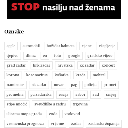
Oznake
apple
automobil
božidar kalmeta
cijene
cijepljenje
cjepivo
dhmz
eu
foto
google
gradsko vijeće
grad zadar
hnk zadar
hrvatska
kk zadar
koncert
korona
koronavirus
košarka
krađa
mobitel
namirnice
nk zadar
novac
pag
policija
promet
prometna
pu zadarska
rusija
sabor
sad
snijeg
stipe miočić
sveučilište u zadru
trgovina
ulicama moga grada
voda
vodovod
vremenska prognoza
vrijeme
zadar
zadarska županija