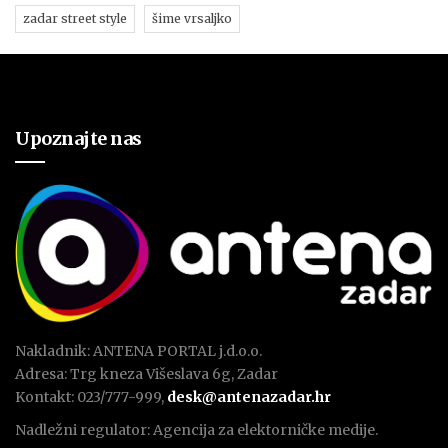
zadar street style
šime vrsaljko
Upoznajte nas
Nakladnik: ANTENA PORTAL j.d.o.o.
Adresa: Trg kneza Višeslava 6g, Zadar
Kontakt: 023/777-999,
desk@antenazadar.hr
Nadležni regulator: Agencija za elektorničke medije.