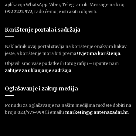
aplikacija WhatsApp, Viber, Telegram ili iMessage na broj
092 2222 972
, rado ćemo je istražiti i objaviti.
Korištenje portala i sadržaja
Nakladnik ovaj portal stavlja na korištenje onakvim kakav
jeste, a korištenje mora biti prema
U
vjetima korištenja
.
Objavili smo vaše podatke ili fotografiju – uputite nam
zahtjev za uklanjanje sadržaja
.
Oglašavanje i zakup medija
Ponudu za oglašavanje na našim medijima možete dobiti na
broju
023/777-999
ili emailu
marketing@antenazadar.hr
.