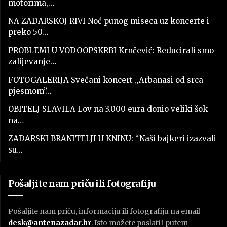
motorima,…
NA ZADARSKOJ RIVI Noć punog miseca uz koncerte i
preko 50…
PROBLEMI U VODOOPSKRBI Krnčević: Reducirali smo
zalijevanje…
FOTOGALERIJA Svečani koncert „Arbanasi od srca
pjesmom”…
OBITELJ SLAVILA Lov na 3.000 eura donio veliki šok
na…
ZADARSKI BRANITELJI U KNINU: “Naši bajkeri izazvali
su…
Pošaljite nam priču ili fotografiju
Pošaljite nam priču, informaciju ili fotografiju na email
desk@antenazadar.hr
. Isto možete poslati i putem