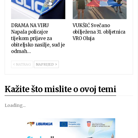
DRAMA NA VIRU
VUKŠIĆ Svečano
Napala policajce
obilježena 31. obljetnica
tijekom prijave za
VRO Oluja
obiteljsko nasilje, sud je
odmah…
NATRAG
NAPRIJED
Kažite što mislite o ovoj temi
Loading...