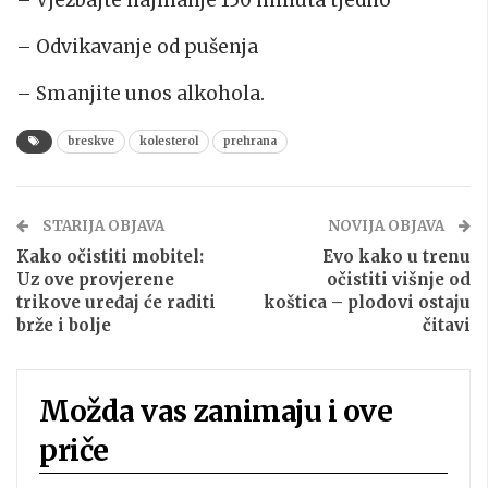
– Vježbajte najmanje 150 minuta tjedno
– Odvikavanje od pušenja
– Smanjite unos alkohola.
breskve
kolesterol
prehrana
STARIJA OBJAVA
NOVIJA OBJAVA
Kako očistiti mobitel:
Evo kako u trenu
Uz ove provjerene
očistiti višnje od
trikove uređaj će raditi
koštica – plodovi ostaju
brže i bolje
čitavi
Možda vas zanimaju i ove
priče