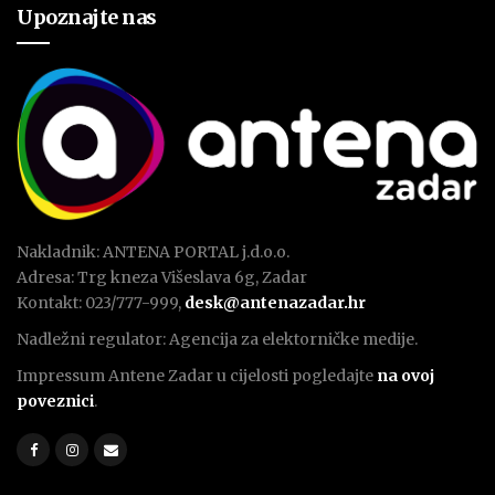
Upoznajte nas
Nakladnik: ANTENA PORTAL j.d.o.o.
Adresa: Trg kneza Višeslava 6g, Zadar
Kontakt: 023/777-999,
desk@antenazadar.hr
Nadležni regulator: Agencija za elektorničke medije.
Impressum Antene Zadar u cijelosti pogledajte
na ovoj
poveznici
.