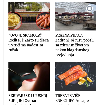
“OVO JE SRAMOTA”
PRAZNA PIJACA
Roditelji: Zašto su djeca
Zadrani još nisu počeli
u vrtićima Radost za
sa zdravim životom
ručak…
nakon blagdanskog
prejedanja
SKRIVAJU SE I U USNOJ
TREBATE VIŠE
ŠUPLJINI Ovo su
ENERGIJE? Probajte