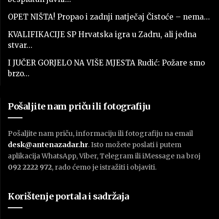
OPET NIŠTA! Propao i zadnji natječaj Čistoće – nema…
KVALIFIKACIJE SP Hrvatska igra u Zadru, ali jedna
stvar…
I JUČER GORJELO NA VIŠE MJESTA Rudić: Požare smo
brzo…
Pošaljite nam priču ili fotografiju
Pošaljite nam priču, informaciju ili fotografiju na email
desk@antenazadar.hr
. Isto možete poslati i putem
aplikacija WhatsApp, Viber, Telegram ili iMessage na broj
092 2222 972
, rado ćemo je istražiti i objaviti.
Korištenje portala i sadržaja