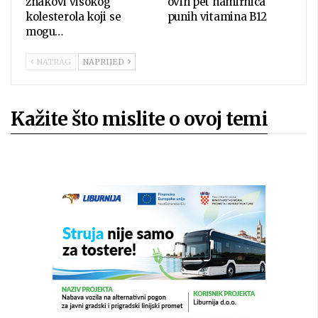
znakovi visokog
ovih pet namirnica
kolesterola koji se
punih vitamina B12
mogu…
NATRAG
NAPRIJED
Kažite što mislite o ovoj temi