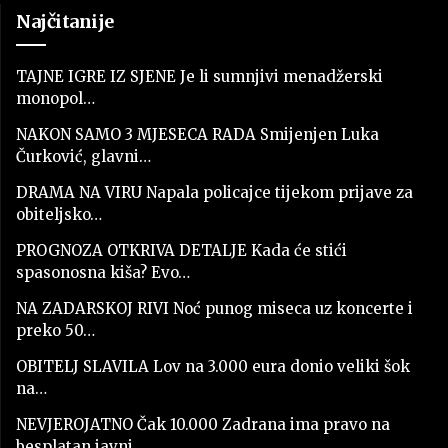
Najčitanije
TAJNE IGRE IZ SJENE Je li sumnjivi menadžerski
monopol…
NAKON SAMO 3 MJESECA RADA Smijenjen Luka
Čurković, glavni…
DRAMA NA VIRU Napala policajce tijekom prijave za
obiteljsko…
PROGNOZA OTKRIVA DETALJE Kada će stići
spasonosna kiša? Evo…
NA ZADARSKOJ RIVI Noć punog miseca uz koncerte i
preko 50…
OBITELJ SLAVILA Lov na 3.000 eura donio veliki šok
na…
NEVJEROJATNO Čak 10.000 Zadrana ima pravo na
besplatan javni…