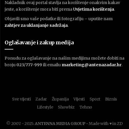
Nakladnik ovaj portal stavlja na korištenje onakvim kakav
jeste, a korištenje mora biti prema
U
vjetima korištenja
.
Objavili smo vaše podatke ili fotografiju – uputite nam
zahtjev za uklanjanje sadržaja
.
Oglašavanje i zakup medija
Ponudu za oglašavanje na našim medijima možete dobiti na
broju
023/777-999
ili emailu
marketing@antenazadar.hr
.
Sve vijesti
Zadar
Županija
Vijesti
Sport
Biznis
Lifestyle
Showbiz
Tehno
© 2007. - 2025.
ANTENNA MEDIA GROUP
• Made with ♥ in ZD