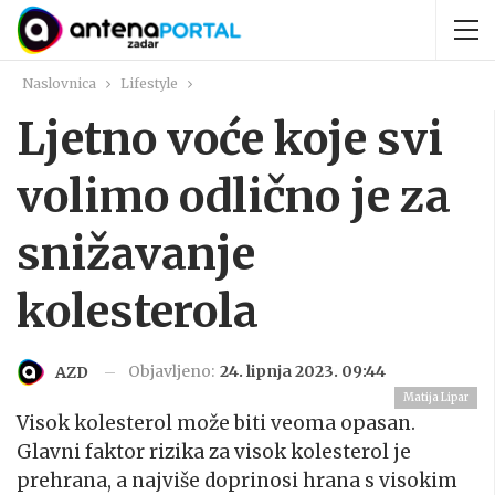
Naslovnica
Lifestyle
Ljetno voće koje svi
volimo odlično je za
snižavanje
kolesterola
Objavljeno:
24. lipnja 2023. 09:44
AZD
Matija Lipar
Visok kolesterol može biti veoma opasan.
Glavni faktor rizika za visok kolesterol je
prehrana, a najviše doprinosi hrana s visokim