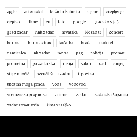
apple
automobil
božidar kalmeta
cijene
cijepljenje
cjepivo
dhmz
eu
foto
google
gradsko vijeće
grad zadar
hnk zadar
hrvatska
kk zadar
koncert
korona
koronavirus
košarka
krađa
mobitel
namirnice
nk zadar
novac
pag
policija
promet
prometna
pu zadarska
rusija
sabor
sad
snijeg
stipe miočić
sveučilište u zadru
trgovina
ulicama moga grada
voda
vodovod
vremenska prognoza
vrijeme
zadar
zadarska županija
zadar street style
šime vrsaljko