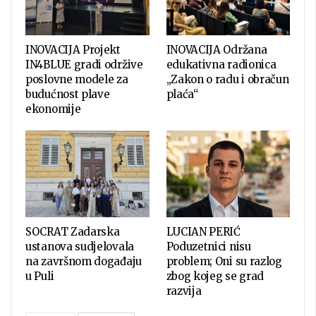
INOVACIJA Projekt
INOVACIJA Održana
IN4BLUE gradi održive
edukativna radionica
poslovne modele za
„Zakon o radu i obračun
budućnost plave
plaća“
ekonomije
SOCRAT Zadarska
LUCIAN PERIĆ
ustanova sudjelovala
Poduzetnici nisu
na završnom događaju
problem; Oni su razlog
u Puli
zbog kojeg se grad
razvija