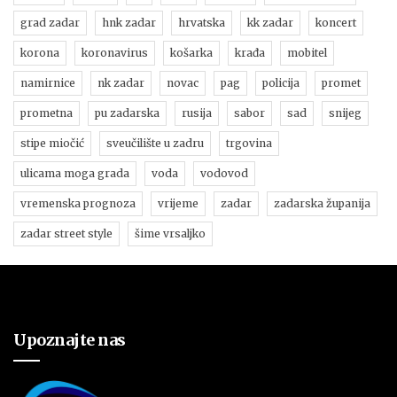
grad zadar
hnk zadar
hrvatska
kk zadar
koncert
korona
koronavirus
košarka
krađa
mobitel
namirnice
nk zadar
novac
pag
policija
promet
prometna
pu zadarska
rusija
sabor
sad
snijeg
stipe miočić
sveučilište u zadru
trgovina
ulicama moga grada
voda
vodovod
vremenska prognoza
vrijeme
zadar
zadarska županija
zadar street style
šime vrsaljko
Upoznajte nas