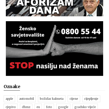
Oznake
apple
automobil
božidar kalmeta
cijene
cijepljenje
cjepivo
dhmz
eu
foto
google
gradsko vijeće