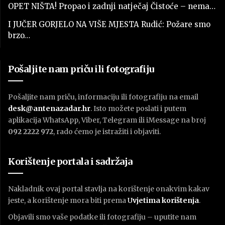
OPET NIŠTA! Propao i zadnji natječaj Čistoće – nema…
I JUČER GORJELO NA VIŠE MJESTA Rudić: Požare smo
brzo…
Pošaljite nam priču ili fotografiju
Pošaljite nam priču, informaciju ili fotografiju na email
desk@antenazadar.hr
. Isto možete poslati i putem
aplikacija WhatsApp, Viber, Telegram ili iMessage na broj
092 2222 972
, rado ćemo je istražiti i objaviti.
Korištenje portala i sadržaja
Nakladnik ovaj portal stavlja na korištenje onakvim kakav
jeste, a korištenje mora biti prema
U
vjetima korištenja
.
Objavili smo vaše podatke ili fotografiju – uputite nam