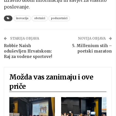
izravno dobili informaciju ili savjet za vlastito
poslovanje.
inovacija
obrtnici
poduzetnici
STARIJA OBJAVA
NOVIJA OBJAVA
Robbie Naish
5. Millenium stih –
oduševljen Hrvatskom:
poetski maraton
Raj za vodene sportove!
Možda vas zanimaju i ove
priče