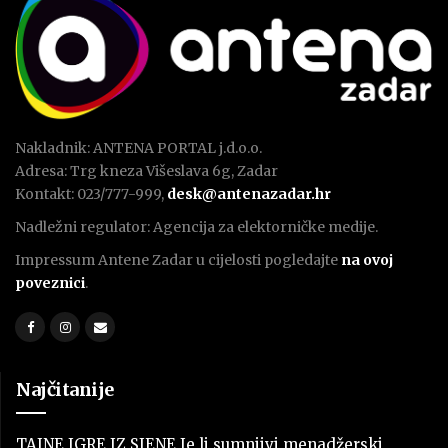
Nakladnik: ANTENA PORTAL j.d.o.o.
Adresa: Trg kneza Višeslava 6g, Zadar
Kontakt: 023/777-999,
desk@antenazadar.hr
Nadležni regulator: Agencija za elektorničke medije.
Impressum Antene Zadar u cijelosti pogledajte
na ovoj
poveznici
.
Najčitanije
TAJNE IGRE IZ SJENE Je li sumnjivi menadžerski