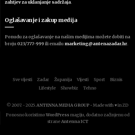
zahtjev za uklanjanje sadržaja
.
Oglašavanje i zakup medija
Ponudu za oglašavanje na našim medijima možete dobiti na
broju
023/777-999
ili emailu
marketing@antenazadar.hr
.
Sve vijesti
Zadar
Županija
Vijesti
Sport
Biznis
Lifestyle
Showbiz
Tehno
© 2007. - 2025.
ANTENNA MEDIA GROUP
• Made with ♥ in ZD
Ponosno koristimo
WordPress
magiju, dodatno začinjenu od
strane
Antenna ICT