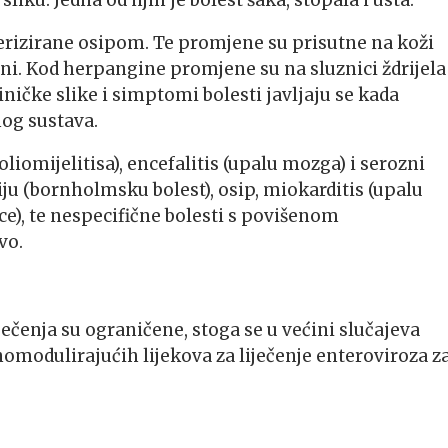
erizirane osipom. Te promjene su prisutne na koži
ljini. Kod herpangine promjene su na sluznici ždrijela 
ničke slike i simptomi bolesti javljaju se kada
nog sustava.
iomijelitisa), encefalitis (upalu mozga) i serozni
ju (bornholmsku bolest), osip, miokarditis (upalu
ce), te nespecifične bolesti s povišenom
vo.
ečenja su ograničene, stoga se u većini slučajeva
omodulirajućih lijekova za liječenje enteroviroza z