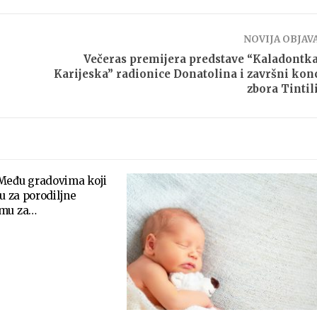
NOVIJA OBJAV
Večeras premijera predstave “Kaladontk
Karijeska” radionice Donatolina i završni kon
zbora Tintil
Među gradovima koji
ju za porodiljne
emu za…