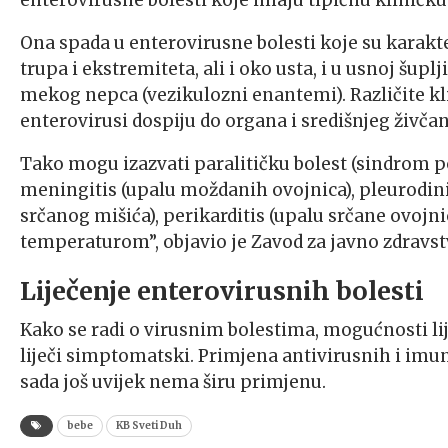
Ona spada u enterovirusne bolesti koje su karakt
trupa i ekstremiteta, ali i oko usta, i u usnoj šup
mekog nepca (vezikulozni enantemi). Različite kli
enterovirusi dospiju do organa i središnjeg živča
Tako mogu izazvati paralitičku bolest (sindrom pol
meningitis (upalu moždanih ovojnica), pleurodini
srčanog mišića), perikarditis (upalu srčane ovojni
temperaturom”, objavio je Zavod za javno zdravst
Liječenje enterovirusnih bolesti
Kako se radi o virusnim bolestima, mogućnosti lij
liječi simptomatski. Primjena antivirusnih i imun
sada još uvijek nema širu primjenu.
bebe
KB Sveti Duh