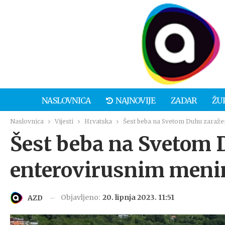
NASLOVNICA
NAJNOVIJE
ZADAR
ŽU
Naslovnica
Vijesti
Hrvatska
Šest beba na Svetom Duhu zaraž
Šest beba na Svetom
enterovirusnim meni
Objavljeno:
20. lipnja 2023. 11:51
AZD