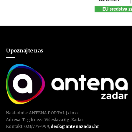
Upoznajte nas
Nakladnik: ANTENA PORTAL j.d.o.o.
Adresa: Trg kneza Višeslava 6g, Zadar
Kontakt: 023/777-999,
desk@antenazadar.hr