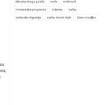
ulicama moga grada
voda
vodovod
vremenska prognoza
vrijeme
zadar
zadarska županija
zadar street style
šime vrsaljko
na
za,
i