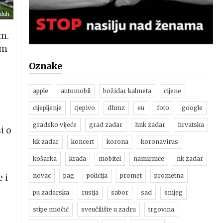
 duh
m.
im
Oznake
apple
automobil
božidar kalmeta
cijene
cijepljenje
cjepivo
dhmz
eu
foto
google
gradsko vijeće
grad zadar
hnk zadar
hrvatska
i o
kk zadar
koncert
korona
koronavirus
košarka
krađa
mobitel
namirnice
nk zadar
novac
pag
policija
promet
prometna
 i
pu zadarska
rusija
sabor
sad
snijeg
stipe miočić
sveučilište u zadru
trgovina