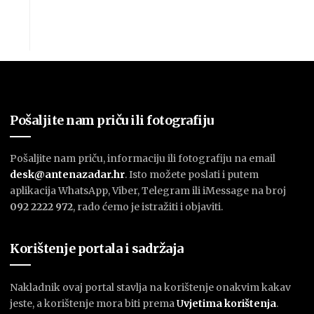
Pošaljite nam priču ili fotografiju
Pošaljite nam priču, informaciju ili fotografiju na email
desk@antenazadar.hr
. Isto možete poslati i putem
aplikacija WhatsApp, Viber, Telegram ili iMessage na broj
092 2222 972
, rado ćemo je istražiti i objaviti.
Korištenje portala i sadržaja
Nakladnik ovaj portal stavlja na korištenje onakvim kakav
jeste, a korištenje mora biti prema
U
vjetima korištenja
.