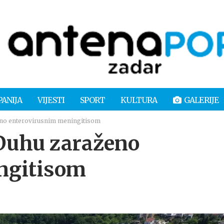
PANIJA
VIJESTI
SPORT
KULTURA
GALERIJE
eno enterovirusnim meningitisom
 Duhu zaraženo
ngitisom