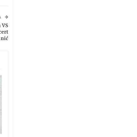
A
a VS
cert
inić