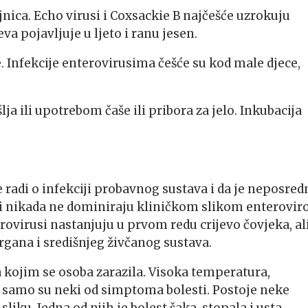
ica. Echo virusi i Coxsackie B najčešće uzrokuju
va pojavljuje u ljeto i ranu jesen.
e. Infekcije enterovirusima češće su kod male djece,
ja ili upotrebom čaše ili pribora za jelo. Inkubacija
 radi o infekciji probavnog sustava i da je neposred
evi nikada ne dominiraju kliničkom slikom enteroviro
erovirusi nastanjuju u prvom redu crijevo čovjeka, al
rgana i središnjeg živčanog sustava.
 kojim se osoba zarazila. Visoka temperatura,
ma samo su neki od simptoma bolesti. Postoje neke
liku. Jedna od njih je bolest šaka, stopala i usta.