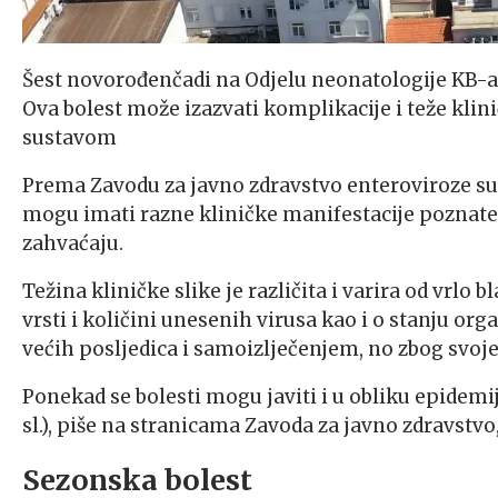
Šest novorođenčadi na Odjelu neonatologije KB-
Ova bolest može izazvati komplikacije i teže kli
sustavom
Prema Zavodu za javno zdravstvo enteroviroze su
mogu imati razne kliničke manifestacije poznate
zahvaćaju.
Težina kliničke slike je različita i varira od vrlo b
vrsti i količini unesenih virusa kao i o stanju o
većih posljedica i samoizlječenjem, no zbog svoje
Ponekad se bolesti mogu javiti i u obliku epidemija
sl.), piše na stranicama Zavoda za javno zdravstv
Sezonska bolest