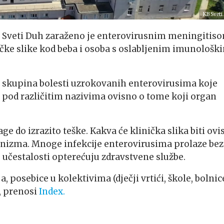
KB Sveti
a Sveti Duh zaraženo je enterovirusnim meningitiso
ničke slike kod beba i osoba s oslabljenim imunološk
 skupina bolesti uzrokovanih enterovirusima koje
 pod različitim nazivima ovisno o tome koji organ
lage do izrazito teške. Kakva će klinička slika biti ovis
rganizma. Mnoge infekcije enterovirusima prolaze bez
 učestalosti opterećuju zdravstvene službe.
, posebice u kolektivima (dječji vrtići, škole, bolnice
o, prenosi
Index.