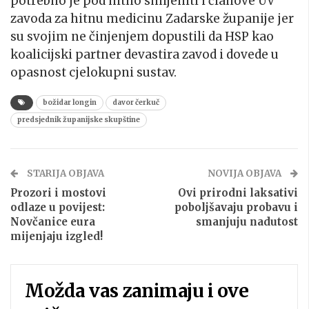
potrebno je pod hitno smijeniti i članove UV
zavoda za hitnu medicinu Zadarske županije jer
su svojim ne činjenjem dopustili da HSP kao
koalicijski partner devastira zavod i dovede u
opasnost cjelokupni sustav.
božidar longin
davor čerkuč
predsjednik županijske skupštine
STARIJA OBJAVA
NOVIJA OBJAVA
Prozori i mostovi
Ovi prirodni laksativi
odlaze u povijest:
poboljšavaju probavu i
Novčanice eura
smanjuju nadutost
mijenjaju izgled!
Možda vas zanimaju i ove