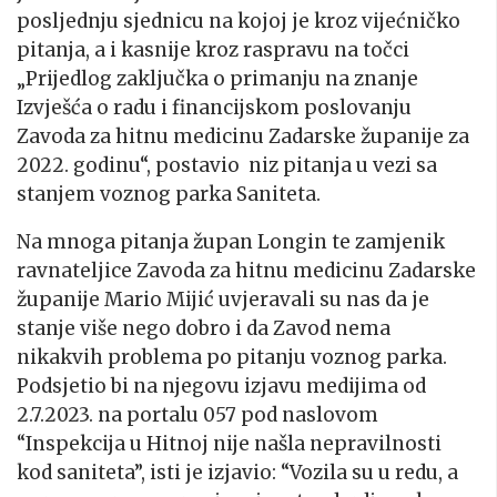
posljednju sjednicu na kojoj je kroz vijećničko
pitanja, a i kasnije kroz raspravu na točci
„Prijedlog zaključka o primanju na znanje
Izvješća o radu i financijskom poslovanju
Zavoda za hitnu medicinu Zadarske županije za
2022. godinu“, postavio niz pitanja u vezi sa
stanjem voznog parka Saniteta.
Na mnoga pitanja župan Longin te zamjenik
ravnateljice Zavoda za hitnu medicinu Zadarske
županije Mario Mijić uvjeravali su nas da je
stanje više nego dobro i da Zavod nema
nikakvih problema po pitanju voznog parka.
Podsjetio bi na njegovu izjavu medijima od
2.7.2023. na portalu 057 pod naslovom
“Inspekcija u Hitnoj nije našla nepravilnosti
kod saniteta”, isti je izjavio: “Vozila su u redu, a