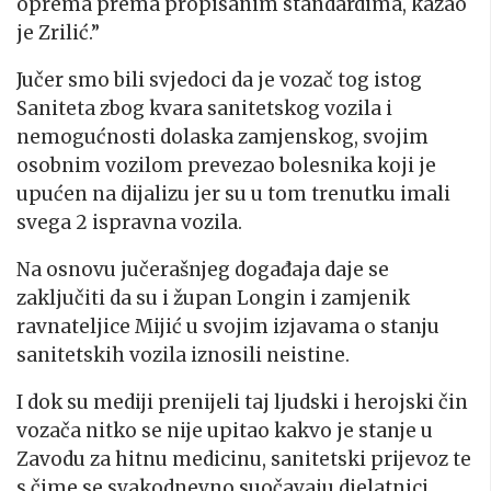
oprema prema propisanim standardima, kazao
je Zrilić.”
Jučer smo bili svjedoci da je vozač tog istog
Saniteta zbog kvara sanitetskog vozila i
nemogućnosti dolaska zamjenskog, svojim
osobnim vozilom prevezao bolesnika koji je
upućen na dijalizu jer su u tom trenutku imali
svega 2 ispravna vozila.
Na osnovu jučerašnjeg događaja daje se
zaključiti da su i župan Longin i zamjenik
ravnateljice Mijić u svojim izjavama o stanju
sanitetskih vozila iznosili neistine.
I dok su mediji prenijeli taj ljudski i herojski čin
vozača nitko se nije upitao kakvo je stanje u
Zavodu za hitnu medicinu, sanitetski prijevoz te
s čime se svakodnevno suočavaju djelatnici