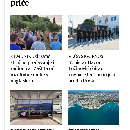
priče
ZEMUNIK Održano
VEĆA SIGURNOST
stručno predavanje i
Ministar Davor
radionica „Zaštita od
Božinović obišao
maslinine muhe s
novouređeni policijski
naglaskom…
ured u Preku