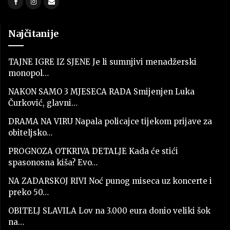
Najčitanije
TAJNE IGRE IZ SJENE Je li sumnjivi menadžerski
monopol…
NAKON SAMO 3 MJESECA RADA Smijenjen Luka
Čurković, glavni…
DRAMA NA VIRU Napala policajce tijekom prijave za
obiteljsko…
PROGNOZA OTKRIVA DETALJE Kada će stići
spasonosna kiša? Evo…
NA ZADARSKOJ RIVI Noć punog miseca uz koncerte i
preko 50…
OBITELJ SLAVILA Lov na 3.000 eura donio veliki šok
na…