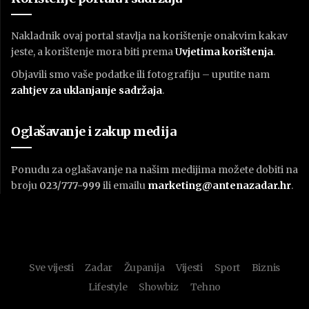
Nakladnik ovaj portal stavlja na korištenje onakvim kakav
jeste, a korištenje mora biti prema
U
vjetima korištenja
.
Objavili smo vaše podatke ili fotografiju – uputite nam
zahtjev za uklanjanje sadržaja
.
Oglašavanje i zakup medija
Ponudu za oglašavanje na našim medijima možete dobiti na
broju
023/777-999
ili emailu
marketing@antenazadar.hr
.
Sve vijesti
Zadar
Županija
Vijesti
Sport
Biznis
Lifestyle
Showbiz
Tehno