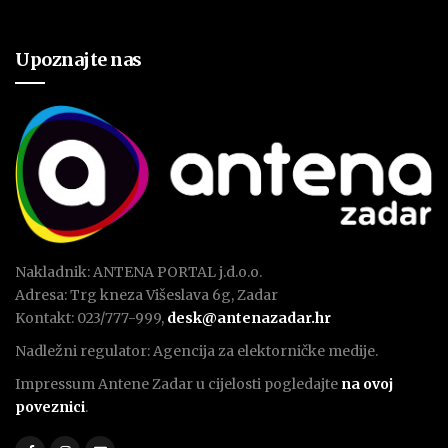
Upoznajte nas
Nakladnik: ANTENA PORTAL j.d.o.o.
Adresa: Trg kneza Višeslava 6g, Zadar
Kontakt: 023/777-999,
desk@antenazadar.hr
Nadležni regulator: Agencija za elektorničke medije.
Impressum Antene Zadar u cijelosti pogledajte
na ovoj
poveznici
.