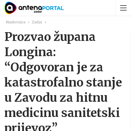
Naslovnica
Zadar
Prozvao župana
Longina:
“Odgovoran je za
katastrofalno stanje
u Zavodu za hitnu
medicinu sanitetski
prijevoz”