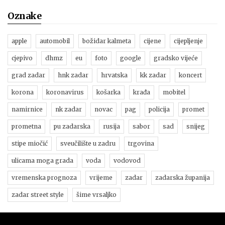
Oznake
apple
automobil
božidar kalmeta
cijene
cijepljenje
cjepivo
dhmz
eu
foto
google
gradsko vijeće
grad zadar
hnk zadar
hrvatska
kk zadar
koncert
korona
koronavirus
košarka
krađa
mobitel
namirnice
nk zadar
novac
pag
policija
promet
prometna
pu zadarska
rusija
sabor
sad
snijeg
stipe miočić
sveučilište u zadru
trgovina
ulicama moga grada
voda
vodovod
vremenska prognoza
vrijeme
zadar
zadarska županija
zadar street style
šime vrsaljko