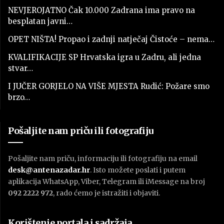
NEVJEROJATNO Čak 10.000 Zadrana ima pravo na
besplatan javni…
OPET NIŠTA! Propao i zadnji natječaj Čistoće – nema…
KVALIFIKACIJE SP Hrvatska igra u Zadru, ali jedna
stvar…
I JUČER GORJELO NA VIŠE MJESTA Rudić: Požare smo
brzo…
Pošaljite nam priču ili fotografiju
Pošaljite nam priču, informaciju ili fotografiju na email
desk@antenazadar.hr
. Isto možete poslati i putem
aplikacija WhatsApp, Viber, Telegram ili iMessage na broj
092 2222 972
, rado ćemo je istražiti i objaviti.
Korištenje portala i sadržaja