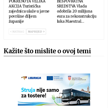
POKRENUTA VELIKA
BESPOVRATNA
AKCIJA Turistička
SREDSTVA Vlada
zajednica ulaže u javne
odobrila 20 milijuna
površine diljem
eura za rekonstrukciju
županije
luka Maestral…
NATRAG
NAPRIJED
Kažite što mislite o ovoj temi