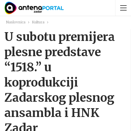
Naslovnica
Kultura
U subotu premijera
plesne predstave
“1518.” u
koprodukciji
Zadarskog plesnog
ansambla i HNK
Zadar