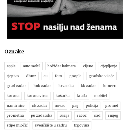
Oznake
apple
automobil
božidar kalmeta
cijene
cijepljenje
cjepivo
dhmz
eu
foto
google
gradsko vijeće
grad zadar
hnk zadar
hrvatska
kk zadar
koncert
korona
koronavirus
košarka
krađa
mobitel
namirnice
nk zadar
novac
pag
policija
promet
prometna
pu zadarska
rusija
sabor
sad
snijeg
stipe miočić
sveučilište u zadru
trgovina