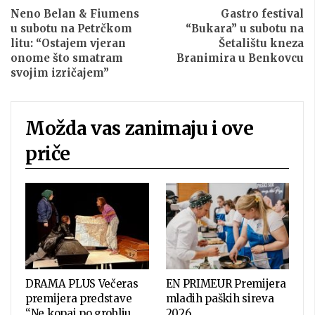
Neno Belan & Fiumens
Gastro festival
u subotu na Petrčkom
“Bukara” u subotu na
litu: “Ostajem vjeran
Šetalištu kneza
onome što smatram
Branimira u Benkovcu
svojim izričajem”
Možda vas zanimaju i ove
priče
DRAMA PLUS Večeras
EN PRIMEUR Premijera
premijera predstave
mladih paških sireva
“Ne kopaj po groblju,
2026.