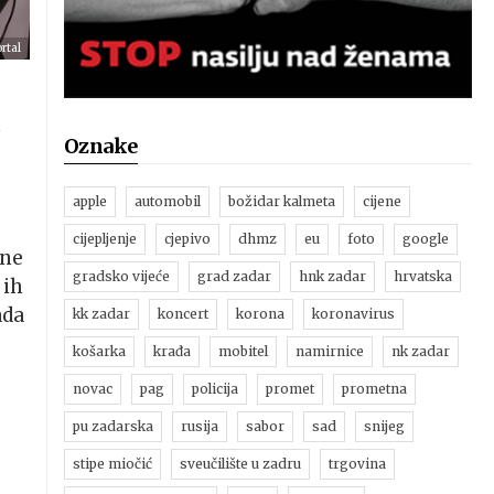
rtal
e
h
Oznake
apple
automobil
božidar kalmeta
cijene
cijepljenje
cjepivo
dhmz
eu
foto
google
ine
gradsko vijeće
grad zadar
hnk zadar
hrvatska
 ih
ada
kk zadar
koncert
korona
koronavirus
košarka
krađa
mobitel
namirnice
nk zadar
novac
pag
policija
promet
prometna
pu zadarska
rusija
sabor
sad
snijeg
stipe miočić
sveučilište u zadru
trgovina