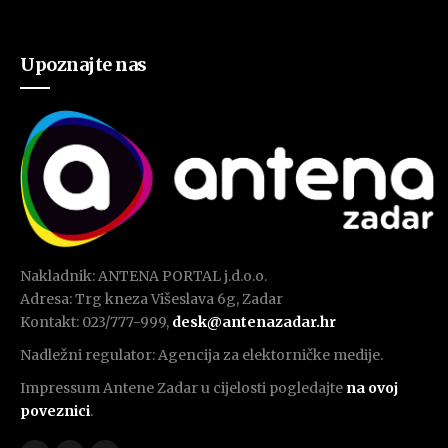
Upoznajte nas
Nakladnik: ANTENA PORTAL j.d.o.o.
Adresa: Trg kneza Višeslava 6g, Zadar
Kontakt: 023/777-999,
desk@antenazadar.hr
Nadležni regulator: Agencija za elektorničke medije.
Impressum Antene Zadar u cijelosti pogledajte
na ovoj
poveznici
.