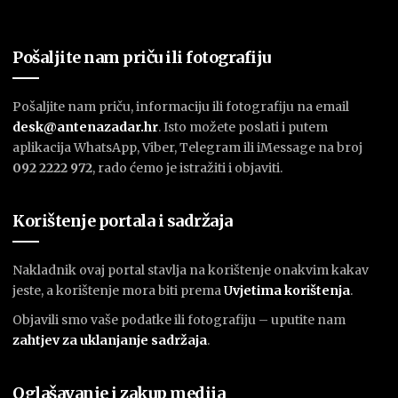
Pošaljite nam priču ili fotografiju
Pošaljite nam priču, informaciju ili fotografiju na email
desk@antenazadar.hr
. Isto možete poslati i putem
aplikacija WhatsApp, Viber, Telegram ili iMessage na broj
092 2222 972
, rado ćemo je istražiti i objaviti.
Korištenje portala i sadržaja
Nakladnik ovaj portal stavlja na korištenje onakvim kakav
jeste, a korištenje mora biti prema
U
vjetima korištenja
.
Objavili smo vaše podatke ili fotografiju – uputite nam
zahtjev za uklanjanje sadržaja
.
Oglašavanje i zakup medija