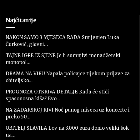
Najčitanije
NAKON SAMO 3 MJESECA RADA Smijenjen Luka
Čurković, glavni…
TAJNE IGRE IZ SJENE Je li sumnjivi menadžerski
monopol…
DRAMA NA VIRU Napala policajce tijekom prijave za
obiteljsko…
PROGNOZA OTKRIVA DETALJE Kada će stići
spasonosna kiša? Evo…
NA ZADARSKOJ RIVI Noć punog miseca uz koncerte i
preko 50…
OBITELJ SLAVILA Lov na 3.000 eura donio veliki šok
na…