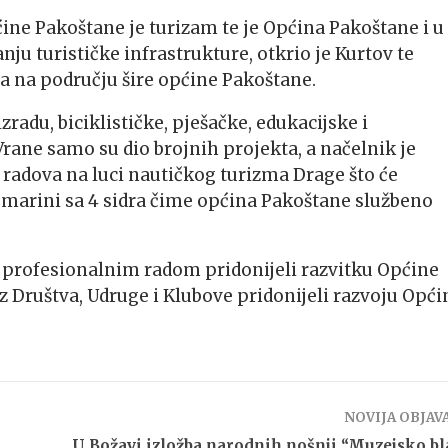
ne Pakoštane je turizam te je Općina Pakoštane i u
ju turističke infrastrukture, otkrio je Kurtov te
a na području šire općine Pakoštane.
izradu, biciklističke, pješačke, edukacijske i
Vrane samo su dio brojnih projekta, a načelnik je
 radova na luci nautičkog turizma Drage što će
 marini sa 4 sidra čime općina Pakoštane službeno
 profesionalnim radom pridonijeli razvitku Općine
 Društva, Udruge i Klubove pridonijeli razvoju Opći
NOVIJA OBJAV
g
U Božavi izložba narodnih nošnji “Muzejsko b