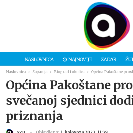
NASLOVNICA
NAJNOVIJE
ZADAR
ŽU
Naslovnica
Županija
Biograd i okolica
Općina Pakoštane prosla
Općina Pakoštane pros
svečanoj sjednici dodi
priznanja
Objavljeno:
1. kolovoza 2023. 11:39
AZD