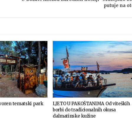
putuje na o
oren tematski park
LJETO U PAKOŠTANIMA Od viteških
borbi do tradicionalnih okusa
dalmatinske kužine