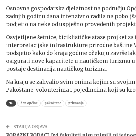
Osnovna gospodarska djelatnost na području Opći
zadnjih godinu dana intenzivno radila na poboljšan
podjetio na neke od uspješno provedenih projekt
Osvjetljene šetnice, biciklističke staze projket za 
interpretacijske infrastrukture prirodne baštine 
podsjetio kako do kraja godine očekuju završetak
osigurati nove kapacitete u nautičkom turizmu u
postaje destinacija nautičkog turizma.
Na kraju se zahvalio svim onima kojim su svojim
Pakoštane, volonterima i pojedincima koji su kroz
dan općine
pakoštane
priznanja
STARIJA OBJAVA
PORAZNI PODACI Ovi fakulteti nisu primili ni jedno