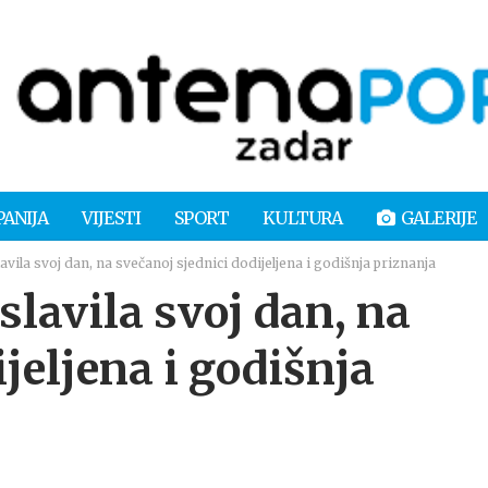
PANIJA
VIJESTI
SPORT
KULTURA
GALERIJE
vila svoj dan, na svečanoj sjednici dodijeljena i godišnja priznanja
lavila svoj dan, na
jeljena i godišnja