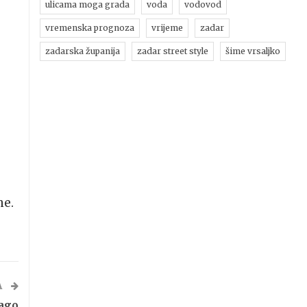
ulicama moga grada
voda
vodovod
vremenska prognoza
vrijeme
zadar
zadarska županija
zadar street style
šime vrsaljko
ne.
A
lago