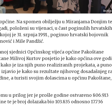
BnM po
n općine. Na spomen obilježju u Miranjama Donjim t
i, položeni su vijenaci, u čast poginulih hrvatski
kojoj je 31. srpnja 1991., poginuo hrvatski bojovnik
nović i Mile Pandžić.
anoj sjednici Općinskog vijeća općine Pakoštane
tane Milivoj Kurtov posjetio je kako općina ove god
ako je iza njih puno realiziranih projekata, a puno
 izjavio je kako su rezultate njihovog dosadašnjeg r
odine, a turisti svojim dolascima u općinu Pakoštane,
omu u prilog jer je prošle godine ostvareno 806.913
e te je broj dolazaka bio 103.835 odnosno 17.736