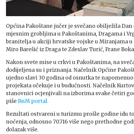
Općina Pakoštane jučer je svečano obilježila Da
mjesnim grobljima u Pakoštanima, Dragama i Vrgad
branitelja u akciji hrvatske vojske u Miranjama u 
Miro Barešić iz Draga te Zdeslav Turić, Frane Boka
Nakon svete mise u crkvi u Pakoštanima, na sveč
dodijeljena su i priznanja. Načelnik Općine Pakoš
ujedno slavi 30 godina od osnutka te napomenuo k
projekata očekuje i u budućnosti. Načelnik Kurtov
stanovnici ocjenjivali na izborima svake četiri g
piše
BnM portal.
Rezultati ostvareni u turizmu prošle godine idu t
noćenja, odnosno 70.716 više nego prethodne godin
dolazak više.