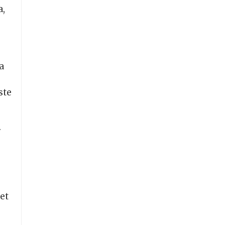
a,
a
ste
.
et