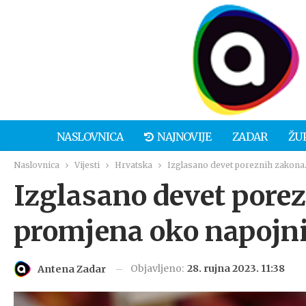
NASLOVNICA
NAJNOVIJE
ZADAR
ŽU
Naslovnica
Vijesti
Hrvatska
Izglasano devet poreznih zakona.
Izglasano devet porez
promjena oko napojn
Objavljeno:
28. rujna 2023. 11:38
Antena Zadar