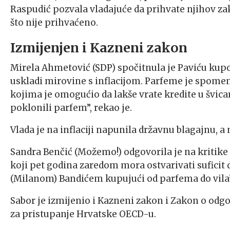
Raspudić pozvala vladajuće da prihvate njihov zak
što nije prihvaćeno.
Izmijenjen i Kazneni zakon
Mirela Ahmetović (SDP) spočitnula je Paviću kup
uskladi mirovine s inflacijom. Parfeme je spomenu
kojima je omogućio da lakše vrate kredite u švica
poklonili parfem”, rekao je.
Vlada je na inflaciji napunila državnu blagajnu, a 
Sandra Benčić (Možemo!) odgovorila je na kritike 
koji pet godina zaredom mora ostvarivati suficit da
(Milanom) Bandićem kupujući od parfema do vila”,
Sabor je izmijenio i Kazneni zakon i Zakon o odg
za pristupanje Hrvatske OECD-u.