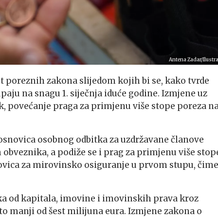
Antena Zadar/Ilustra
t poreznih zakona slijedom kojih bi se, kako tvrde
paju na snagu 1. siječnja iduće godine. Izmjene uz
k, povećanje praga za primjenu više stope poreza n
i osnovica osobnog odbitka za uzdržavane članove
h obveznika, a podiže se i prag za primjenu više stop
novica za mirovinsko osiguranje u prvom stupu, čime
a od kapitala, imovine i imovinskih prava kroz
to manji od šest milijuna eura. Izmjene zakona o