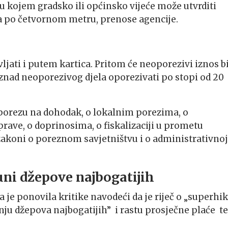
 kojem gradsko ili općinsko vijeće može utvrditi
ra po četvornom metru, prenose agencije.
ljati i putem kartica. Pritom će neoporezivi iznos bi
iznad neoporezivog djela oporezivati po stopi od 20
orezu na dohodak, o lokalnim porezima, o
rave, o doprinosima, o fiskalizaciji u prometu
zakoni o poreznom savjetništvu i o administrativnoj
ni džepove najbogatijih
je ponovila kritike navodeći da je riječ o „superhik
enju džepova najbogatijih” i rastu prosječne plaće t