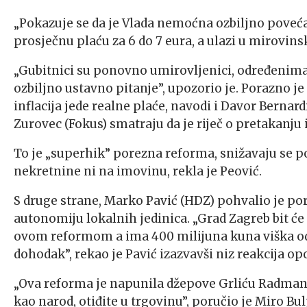
„Pokazuje se da je Vlada nemoćna ozbiljno poveć
prosječnu plaću za 6 do 7 eura, a ulazi u mirovinsk
„Gubitnici su ponovno umirovljenici, određenima 
ozbiljno ustavno pitanje”, upozorio je. Porazno je
inflacija jede realne plaće, navodi i Davor Bernard
Zurovec (Fokus) smatraju da je riječ o pretakanju 
To je „superhik” porezna reforma, snižavaju se p
nekretnine ni na imovinu, rekla je Peović.
S druge strane, Marko Pavić (HDZ) pohvalio je por
autonomiju lokalnih jedinica. „Grad Zagreb bit će
ovom reformom a ima 400 milijuna kuna viška od 
dohodak”, rekao je Pavić izazvavši niz reakcija op
„Ova reforma je napunila džepove Grliću Radmanu, 
kao narod, otiđite u trgovinu”, poručio je Miro Bu