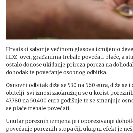
Hrvatski sabor je većinom glasova izmijenio deve
HDZ-ovci, građanima trebale povećati plaće, a stu
ostalo donose ukidanje prireza poreza na dohoda
dohodak te povećanje osobnog odbitka.
Osnovni odbitak diže se 530 na 560 eura, diže se 
obitelji, svi iznosi zaokružuju se u korist porezni
47.780 na 50.400 eura godišnje te se smanjuje os
se plaće trebale povećati.
Unutar poreznih izmjena je i oporezivanje dohotk
povećanje poreznih stopa čiji ukupni efekt je neš