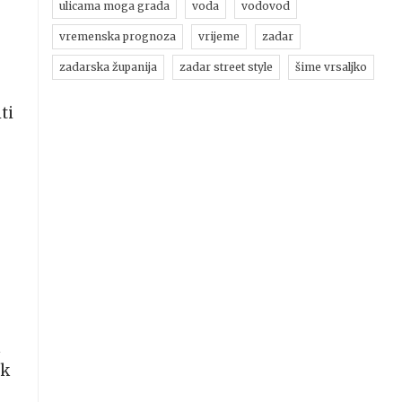
ulicama moga grada
voda
vodovod
vremenska prognoza
vrijeme
zadar
zadarska županija
zadar street style
šime vrsaljko
ti
ek