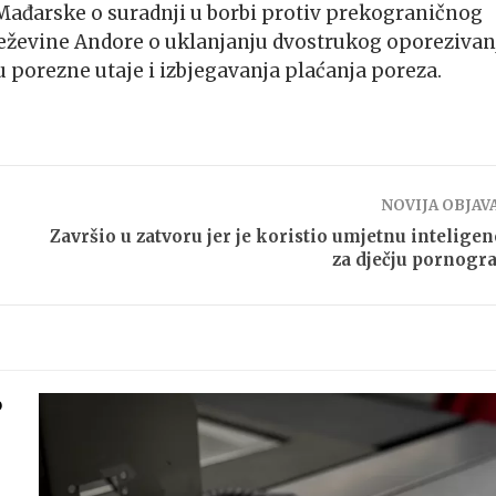
Mađarske o suradnji u borbi protiv prekograničnog
eževine Andore o uklanjanju dvostrukog oporezivan
porezne utaje i izbjegavanja plaćanja poreza.
NOVIJA OBJAV
Završio u zatvoru jer je koristio umjetnu inteligen
za dječju pornogra
o