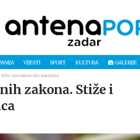
PANIJA
VIJESTI
SPORT
KULTURA
GALERIJE
 Stiže i promjena oko napojnica
nih zakona. Stiže i
ica