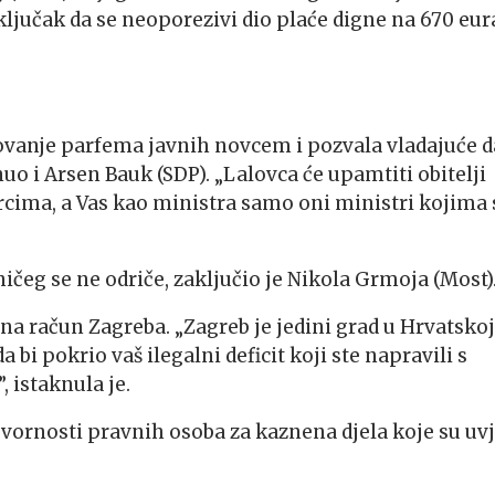
ljučak da se neoporezivi dio plaće digne na 670 eur
ovanje parfema javnih novcem i pozvala vladajuće d
o i Arsen Bauk (SDP). „Lalovca će upamtiti obitelji
rcima, a Vas kao ministra samo oni ministri kojima 
ničeg se ne odriče, zaključio je Nikola Grmoja (Most)
na račun Zagreba. „Zagreb je jedini grad u Hrvatskoj
 bi pokrio vaš ilegalni deficit koji ste napravili s
 istaknula je.
ovornosti pravnih osoba za kaznena djela koje su uvj