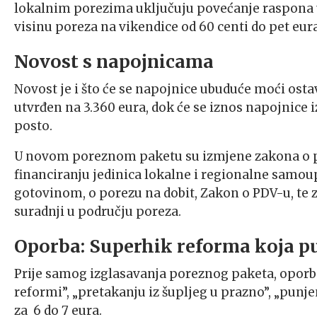
lokalnim porezima uključuju povećanje raspona u
visinu poreza na vikendice od 60 centi do pet eu
Novost s napojnicama
Novost je i što će se napojnice ubuduće moći ostav
utvrđen na 3.360 eura, dok će se iznos napojnice 
posto.
U novom poreznom paketu su izmjene zakona o p
financiranju jedinica lokalne i regionalne samoup
gotovinom, o porezu na dobit, Zakon o PDV-u, te 
suradnji u području poreza.
Oporba: Superhik reforma koja pu
Prije samog izglasavanja poreznog paketa, oporba 
reformi”, „pretakanju iz šupljeg u prazno”, „punj
za 6 do 7 eura.