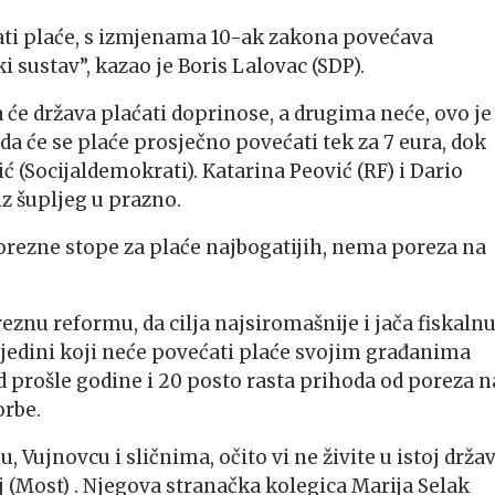
ati plaće, s izmjenama 10-ak zakona povećava
i sustav”, kazao je Boris Lalovac (SDP).
će država plaćati doprinose, a drugima neće, ovo je 
 da će se plaće prosječno povećati tek za 7 eura, dok
ić (Socijaldemokrati). Katarina Peović (RF) i Dario
iz šupljeg u prazno.
orezne stope za plaće najbogatijih, nema poreza na
eznu reformu, da cilja najsiromašnije i jača fiskaln
 jedini koji neće povećati plaće svojim građanima
prošle godine i 20 posto rasta prihoda od poreza n
orbe.
Vujnovcu i sličnima, očito vi ne živite u istoj držav
lj (Most) . Njegova stranačka kolegica Marija Selak