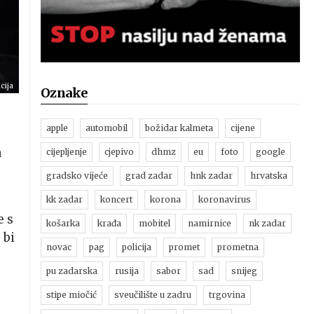
cija
Oznake
apple
automobil
božidar kalmeta
cijene
a
cijepljenje
cjepivo
dhmz
eu
foto
google
gradsko vijeće
grad zadar
hnk zadar
hrvatska
kk zadar
koncert
korona
koronavirus
e s
košarka
krađa
mobitel
namirnice
nk zadar
 bi
novac
pag
policija
promet
prometna
pu zadarska
rusija
sabor
sad
snijeg
stipe miočić
sveučilište u zadru
trgovina