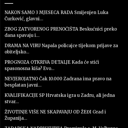
NAKON SAMO 3 MJESECA RADA Smijenjen Luka
Čurković, glavni…
ZBOG ZATVORENOG PRENOĆIŠTA Beskućnici preko
dana spavaju i…
DRAMA NA VIRU Napala policajce tijekom prijave za
obiteljsko…
PROGNOZA OTKRIVA DETALJE Kada će stići
spasonosna kiša? Evo…
NEVJEROJATNO Čak 10.000 Zadrana ima pravo na
besplatan javni…
KVALIFIKACIJE SP Hrvatska igra u Zadru, ali jedna
stvar…
ŽIVOTINJE VIŠE NE SKAPAVAJU OD ŽEĐI Grad i
Županija…