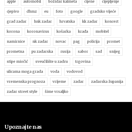
apple
automobil
božidar kalmeta
cijene
cijepljenje
cjepivo
dhmz
eu
foto
google
gradsko vijeće
grad zadar
hnk zadar
hrvatska
kk zadar
koncert
korona
koronavirus
košarka
krađa
mobitel
namirnice
nk zadar
novac
pag
policija
promet
prometna
pu zadarska
rusija
sabor
sad
snijeg
stipe miočić
sveučilište u zadru
trgovina
ulicama moga grada
voda
vodovod
vremenska prognoza
vrijeme
zadar
zadarska županija
zadar street style
šime vrsaljko
Upoznajte nas