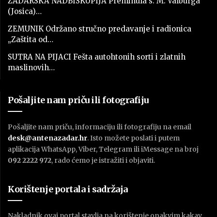
ZADARSKA NADBISKUPIJA Preminula s. M. Valburga
(Josica)…
ZEMUNIK Održano stručno predavanje i radionica
„Zaštita od…
SUTRA NA PIJACI Fešta autohtonih sorti i zlatnih
maslinovih…
Pošaljite nam priču ili fotografiju
Pošaljite nam priču, informaciju ili fotografiju na email
desk@antenazadar.hr
. Isto možete poslati i putem
aplikacija WhatsApp, Viber, Telegram ili iMessage na broj
092 2222 972
, rado ćemo je istražiti i objaviti.
Korištenje portala i sadržaja
Nakladnik ovaj portal stavlja na korištenje onakvim kakav