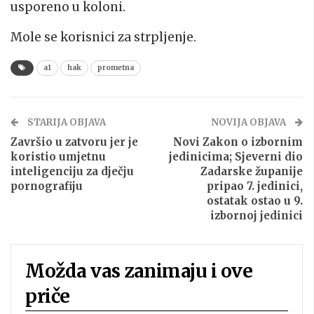
usporeno u koloni.
Mole se korisnici za strpljenje.
a1
hak
prometna
STARIJA OBJAVA
NOVIJA OBJAVA
Završio u zatvoru jer je
Novi Zakon o izbornim
koristio umjetnu
jedinicima; Sjeverni dio
inteligenciju za dječju
Zadarske županije
pornografiju
pripao 7. jedinici,
ostatak ostao u 9.
izbornoj jedinici
Možda vas zanimaju i ove
priče