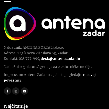
Nakladnik: ANTENA PORTAL j.d.o.o.
Adresa: Trg kneza Višeslava 6g, Zadar
Kontakt: 023/777-999,
desk@antenazadar.hr
Nadležni regulator: Agencija za elektorničke medije.
Impressum Antene Zadar u cijelosti pogledajte
na ovoj
poveznici
.
Najčitanije