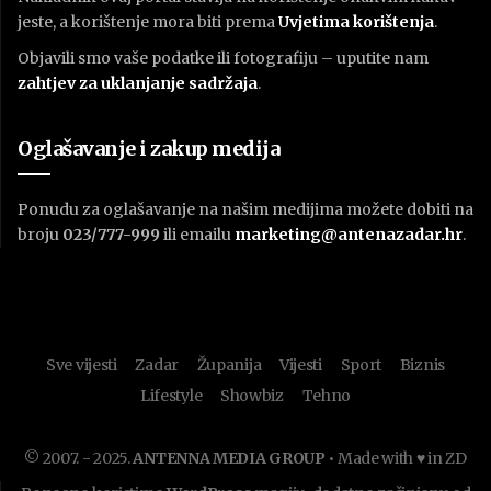
jeste, a korištenje mora biti prema
U
vjetima korištenja
.
Objavili smo vaše podatke ili fotografiju – uputite nam
zahtjev za uklanjanje sadržaja
.
Oglašavanje i zakup medija
Ponudu za oglašavanje na našim medijima možete dobiti na
broju
023/777-999
ili emailu
marketing@antenazadar.hr
.
Sve vijesti
Zadar
Županija
Vijesti
Sport
Biznis
Lifestyle
Showbiz
Tehno
© 2007. - 2025.
ANTENNA MEDIA GROUP
• Made with ♥ in ZD