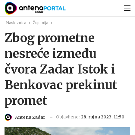
Naslovnica
Županija
Zbog prometne
nesreće između
čvora Zadar Istok i
Benkovac prekinut
promet
Objavljeno:
28. rujna 2023. 11:50
Antena Zadar