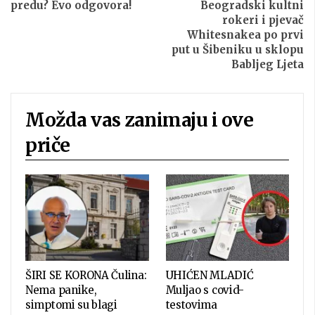
predu? Evo odgovora!
Beogradski kultni
rokeri i pjevač
Whitesnakea po prvi
put u Šibeniku u sklopu
Babljeg Ljeta
Možda vas zanimaju i ove
priče
ŠIRI SE KORONA Čulina:
UHIĆEN MLADIĆ
Nema panike,
Muljao s covid-
simptomi su blagi
testovima