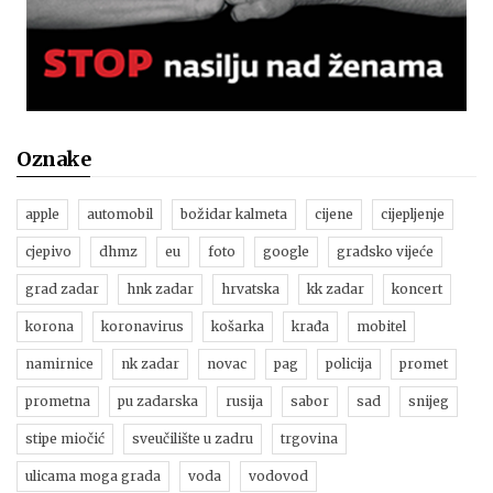
Oznake
apple
automobil
božidar kalmeta
cijene
cijepljenje
cjepivo
dhmz
eu
foto
google
gradsko vijeće
grad zadar
hnk zadar
hrvatska
kk zadar
koncert
korona
koronavirus
košarka
krađa
mobitel
namirnice
nk zadar
novac
pag
policija
promet
prometna
pu zadarska
rusija
sabor
sad
snijeg
stipe miočić
sveučilište u zadru
trgovina
ulicama moga grada
voda
vodovod