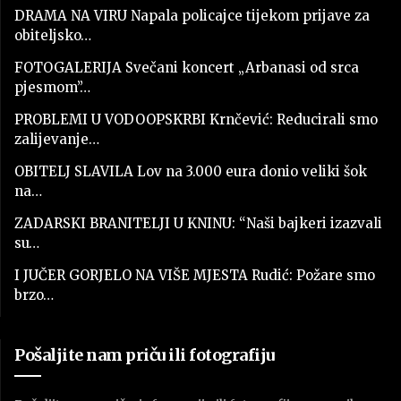
DRAMA NA VIRU Napala policajce tijekom prijave za
obiteljsko…
FOTOGALERIJA Svečani koncert „Arbanasi od srca
pjesmom”…
PROBLEMI U VODOOPSKRBI Krnčević: Reducirali smo
zalijevanje…
OBITELJ SLAVILA Lov na 3.000 eura donio veliki šok
na…
ZADARSKI BRANITELJI U KNINU: “Naši bajkeri izazvali
su…
I JUČER GORJELO NA VIŠE MJESTA Rudić: Požare smo
brzo…
Pošaljite nam priču ili fotografiju