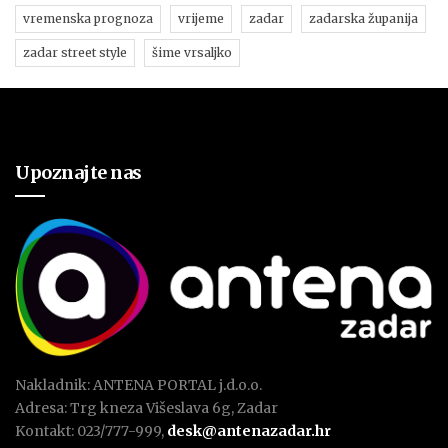
vremenska prognoza
vrijeme
zadar
zadarska županija
zadar street style
šime vrsaljko
Upoznajte nas
Nakladnik: ANTENA PORTAL j.d.o.o.
Adresa: Trg kneza Višeslava 6g, Zadar
Kontakt: 023/777-999,
desk@antenazadar.hr