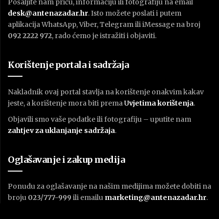
Pošaljite nam priču, informaciju ili fotografiju na email
desk@antenazadar.hr
. Isto možete poslati i putem
aplikacija WhatsApp, Viber, Telegram ili iMessage na broj
092 2222 972
, rado ćemo je istražiti i objaviti.
Korištenje portala i sadržaja
Nakladnik ovaj portal stavlja na korištenje onakvim kakav
jeste, a korištenje mora biti prema
U
vjetima korištenja
.
Objavili smo vaše podatke ili fotografiju – uputite nam
zahtjev za uklanjanje sadržaja
.
Oglašavanje i zakup medija
Ponudu za oglašavanje na našim medijima možete dobiti na
broju
023/777-999
ili emailu
marketing@antenazadar.hr
.