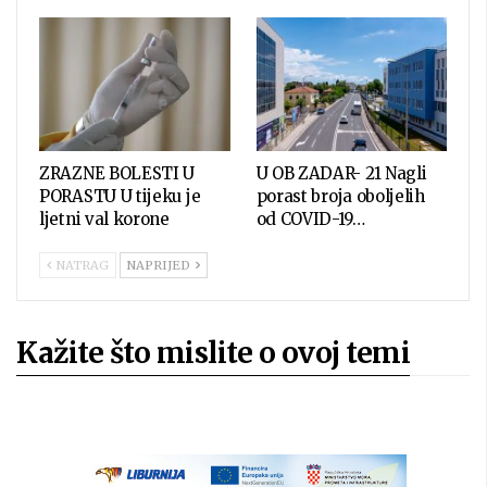
ZRAZNE BOLESTI U
U OB ZADAR- 21 Nagli
PORASTU U tijeku je
porast broja oboljelih
ljetni val korone
od COVID-19…
NATRAG
NAPRIJED
Kažite što mislite o ovoj temi