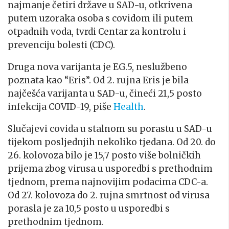
najmanje četiri države u SAD-u, otkrivena
putem uzoraka osoba s covidom ili putem
otpadnih voda, tvrdi Centar za kontrolu i
prevenciju bolesti (CDC).
Druga nova varijanta je EG.5, neslužbeno
poznata kao “Eris”. Od 2. rujna Eris je bila
najčešća varijanta u SAD-u, čineći 21,5 posto
infekcija COVID-19, piše
Health
.
Slučajevi covida u stalnom su porastu u SAD-u
tijekom posljednjih nekoliko tjedana. Od 20. do
26. kolovoza bilo je 15,7 posto više bolničkih
prijema zbog virusa u usporedbi s prethodnim
tjednom, prema najnovijim podacima CDC-a.
Od 27. kolovoza do 2. rujna smrtnost od virusa
porasla je za 10,5 posto u usporedbi s
prethodnim tjednom.