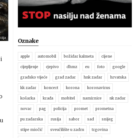
cija
Oznake
apple
automobil
božidar kalmeta
cijene
i
e
cijepljenje
cjepivo
dhmz
eu
foto
google
gradsko vijeće
grad zadar
hnk zadar
hrvatska
kk zadar
koncert
korona
koronavirus
o
košarka
krađa
mobitel
namirnice
nk zadar
novac
pag
policija
promet
prometna
pu zadarska
rusija
sabor
sad
snijeg
tu
stipe miočić
sveučilište u zadru
trgovina