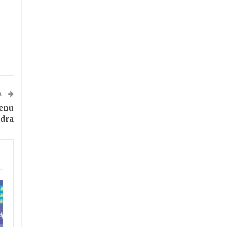
A
ćenu
adra