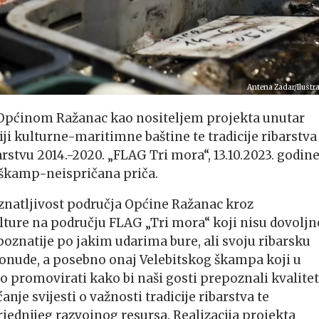
Antena Zadar/Ilustra
s Općinom Ražanac kao nositeljem projekta unutar
ji kulturne-maritimne baštine te tradicije ribarstva 
rstvu 2014.-2020. „FLAG Tri mora“, 13.10.2023. godin
 škamp-neispričana priča.
poznatljivost područja Općine Ražanac kroz
ulture na području FLAG „Tri mora“ koji nisu dovoljn
oznatije po jakim udarima bure, ali svoju ribarsku
ponude, a posebno onaj Velebitskog škampa koji u
o promovirati kako bi naši gosti prepoznali kvalite
e svijesti o važnosti tradicije ribarstva te
jednijeg razvojnog resursa. Realizacija projekta