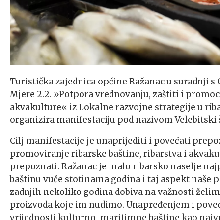
Turistička zajednica općine Ražanac u suradnji 
Mjere 2.2. »Potpora vrednovanju, zaštiti i promoci
akvakulture« iz Lokalne razvojne strategije u riba
organizira manifestaciju pod nazivom Velebitski
Cilj manifestacije je unaprijediti i povećati pre
promoviranje ribarske baštine, ribarstva i akvak
prepoznati. Ražanac je malo ribarsko naselje najp
baštinu vuče stotinama godina i taj aspekt naše 
zadnjih nekoliko godina dobiva na važnosti želim
proizvoda koje im nudimo. Unapređenjem i povećanj
vrijednosti kulturno-maritimne baštine kao najvr