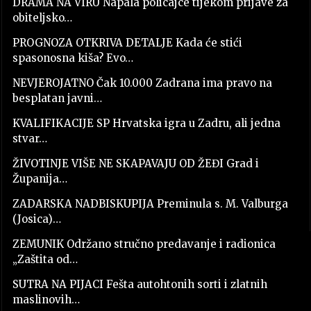
DRAMA NA VIRU Napala policajce tijekom prijave za
obiteljsko…
PROGNOZA OTKRIVA DETALJE Kada će stići
spasonosna kiša? Evo…
NEVJEROJATNO Čak 10.000 Zadrana ima pravo na
besplatan javni…
KVALIFIKACIJE SP Hrvatska igra u Zadru, ali jedna
stvar…
ŽIVOTINJE VIŠE NE SKAPAVAJU OD ŽEĐI Grad i
Županija…
ZADARSKA NADBISKUPIJA Preminula s. M. Valburga
(Josica)…
ZEMUNIK Održano stručno predavanje i radionica
„Zaštita od…
SUTRA NA PIJACI Fešta autohtonih sorti i zlatnih
maslinovih…