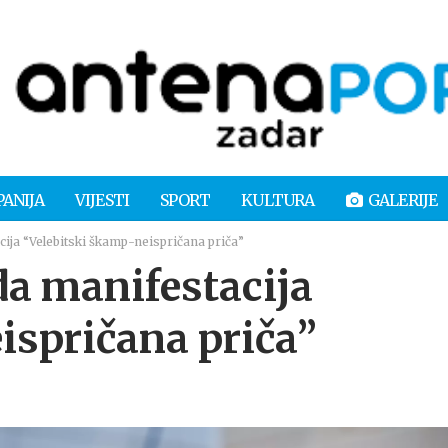
PANIJA
VIJESTI
SPORT
KULTURA
GALERIJE
cija “Velebitski škamp-neispričana priča”
da manifestacija
ispričana priča”