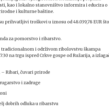
osti, kao i lokalno stanovništvo informira i educira o
rodne i kulturne baštine.
 prihvatljivi troškovi u iznosu od 48.039,78 EUR što
nda za pomorstvo i ribarstvo.
e o tradicionalnom i održivom ribolovstvu škampa
:30 na trgu ispred Crkve gospe od Ružarija, a izlaga
 – Ribari, čuvari prirode
drugarstvo i zadruge
ioni
j dobrih odluka u ribarstvu