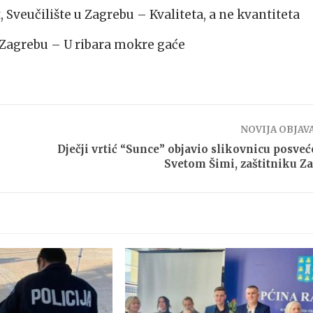
 Sveučilište u Zagrebu – Kvaliteta, a ne kvantiteta
u Zagrebu – U ribara mokre gaće
NOVIJA OBJAV
Dječji vrtić “Sunce” objavio slikovnicu posve
Svetom Šimi, zaštitniku Z