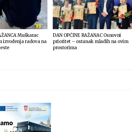
AŽANCA Muškarac
DAN OPĆINE RAŽANAC Osnovni
m izvođenja radova na
prioritet – ostanak mladih na ovim
ceste
prostorima