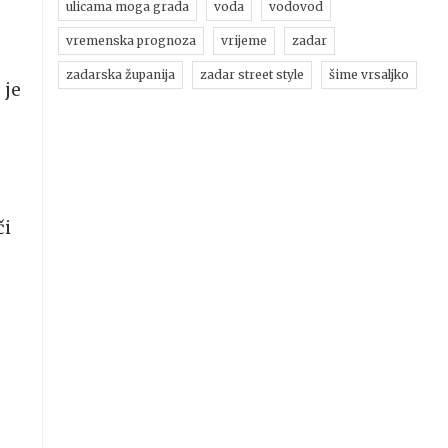
ulicama moga grada
voda
vodovod
vremenska prognoza
vrijeme
zadar
zadarska županija
zadar street style
šime vrsaljko
 je
či