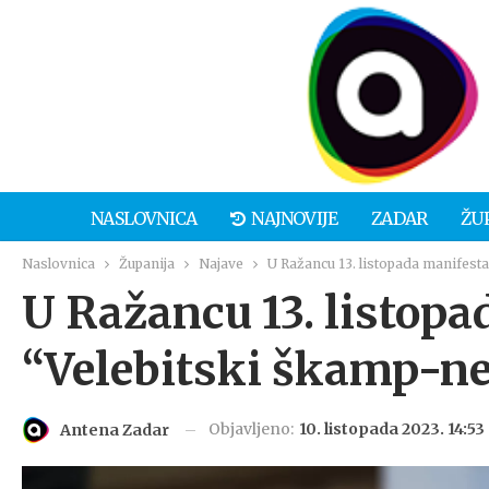
NASLOVNICA
NAJNOVIJE
ZADAR
ŽU
Naslovnica
Županija
Najave
U Ražancu 13. listopada manifesta
U Ražancu 13. listopa
“Velebitski škamp-ne
Objavljeno:
10. listopada 2023. 14:53
Antena Zadar