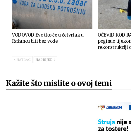
VODOVOD Evo tko će u četvrtak u
OČEVID KOD R
Ražancu biti bez vode
poginuo tijeko
rekonstrukciji 
NATRAG
NAPRIJED
Kažite što mislite o ovoj temi