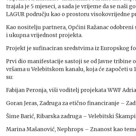
trajala je 5 mjeseci, a sada je vrijeme da se naši g
LAGUR području kao o prostoru visokovrijedne pri
Kao nositelju partnera, Općini Ražanac odobreni su
i ukupna vrijednost projekta.
Projekt je sufinaciran sredstvima iz Europskog fo
Prvi dio manifestacije sastoji se od Javne tribin
vršama u Velebitskom kanalu, koja će započeti u 17
su:
Fabijan Peronja, viši voditelj projekata WWF Adria
Goran Jeras, Zadruga za etično financiranje – Za
Šime Barić, Ribarska zadruga – Velebitski Škamp
Marina Mašanović, Nephrops – Znanost kao temel