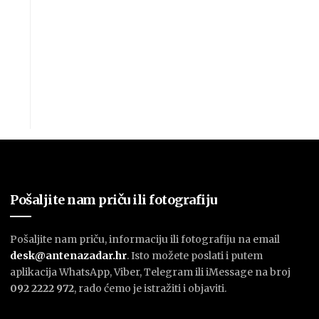
Pošaljite nam priču ili fotografiju
Pošaljite nam priču, informaciju ili fotografiju na email
desk@antenazadar.hr
. Isto možete poslati i putem
aplikacija WhatsApp, Viber, Telegram ili iMessage na broj
092 2222 972
, rado ćemo je istražiti i objaviti.