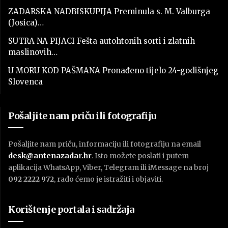
ZADARSKA NADBISKUPIJA Preminula s. M. Valburga
(Josica)…
SUTRA NA PIJACI Fešta autohtonih sorti i zlatnih
maslinovih…
U MORU KOD PAŠMANA Pronađeno tijelo 24-godišnjeg
Slovenca
Pošaljite nam priču ili fotografiju
Pošaljite nam priču, informaciju ili fotografiju na email
desk@antenazadar.hr
. Isto možete poslati i putem
aplikacija WhatsApp, Viber, Telegram ili iMessage na broj
092 2222 972
, rado ćemo je istražiti i objaviti.
Korištenje portala i sadržaja