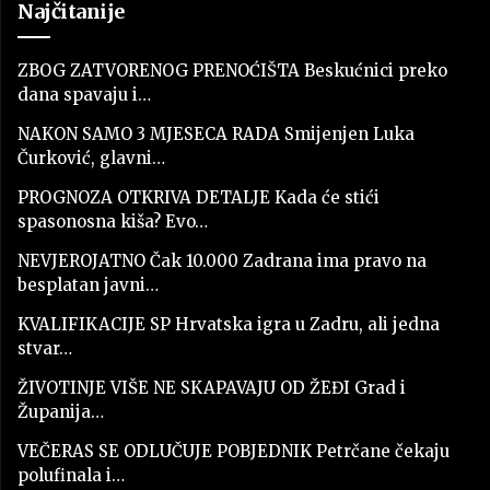
Najčitanije
ZBOG ZATVORENOG PRENOĆIŠTA Beskućnici preko
dana spavaju i…
NAKON SAMO 3 MJESECA RADA Smijenjen Luka
Čurković, glavni…
PROGNOZA OTKRIVA DETALJE Kada će stići
spasonosna kiša? Evo…
NEVJEROJATNO Čak 10.000 Zadrana ima pravo na
besplatan javni…
KVALIFIKACIJE SP Hrvatska igra u Zadru, ali jedna
stvar…
ŽIVOTINJE VIŠE NE SKAPAVAJU OD ŽEĐI Grad i
Županija…
VEČERAS SE ODLUČUJE POBJEDNIK Petrčane čekaju
polufinala i…