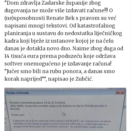
“Dom zdravlja Zadarske županije zbog
dugovanja ne može više izdavati račune!!! O
(ne)sposobnosti Renate Bek s pravom su već
napisani mnogi tekstovi. Od katastrofalnog
planiranja u sustavu do nedostatka liječničkog
kadra koji bježe iz ustanove kojoj je na čelu
danas je dotakla novo dno. Naime zbog duga od
14 tisuća eura prema poduzeću koje održava
softver onemogućeno je izdavanje računa!
“Jučer smo bili na rubu ponora, a danas smo
korak naprijed””, napisao je Zubčić.