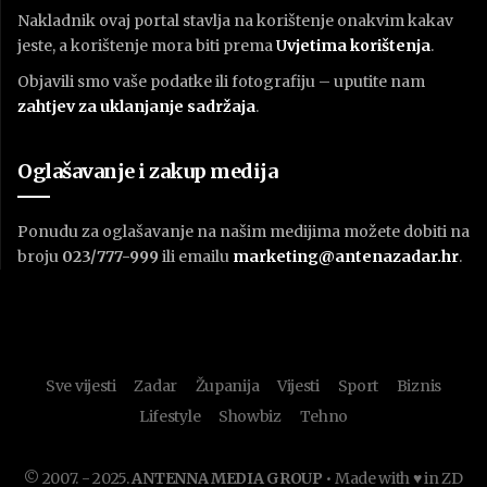
Nakladnik ovaj portal stavlja na korištenje onakvim kakav
jeste, a korištenje mora biti prema
U
vjetima korištenja
.
Objavili smo vaše podatke ili fotografiju – uputite nam
zahtjev za uklanjanje sadržaja
.
Oglašavanje i zakup medija
Ponudu za oglašavanje na našim medijima možete dobiti na
broju
023/777-999
ili emailu
marketing@antenazadar.hr
.
Sve vijesti
Zadar
Županija
Vijesti
Sport
Biznis
Lifestyle
Showbiz
Tehno
© 2007. - 2025.
ANTENNA MEDIA GROUP
• Made with ♥ in ZD