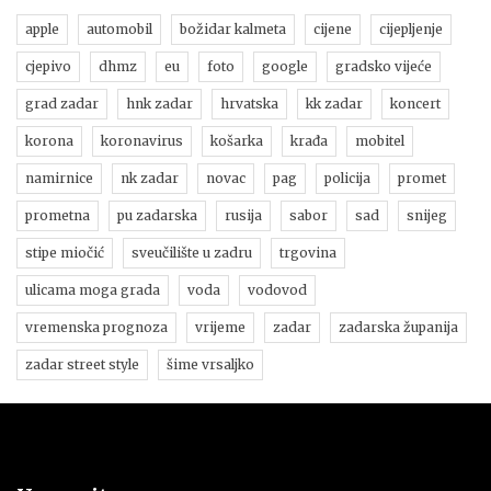
apple
automobil
božidar kalmeta
cijene
cijepljenje
cjepivo
dhmz
eu
foto
google
gradsko vijeće
grad zadar
hnk zadar
hrvatska
kk zadar
koncert
korona
koronavirus
košarka
krađa
mobitel
namirnice
nk zadar
novac
pag
policija
promet
prometna
pu zadarska
rusija
sabor
sad
snijeg
stipe miočić
sveučilište u zadru
trgovina
ulicama moga grada
voda
vodovod
vremenska prognoza
vrijeme
zadar
zadarska županija
zadar street style
šime vrsaljko