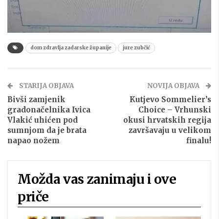
dom zdravlja zadarske županije
jure zubčić
STARIJA OBJAVA
NOVIJA OBJAVA
Bivši zamjenik
Kutjevo Sommelier’s
gradonačelnika Ivica
Choice – Vrhunski
Vlakić uhićen pod
okusi hrvatskih regija
sumnjom da je brata
završavaju u velikom
napao nožem
finalu!
Možda vas zanimaju i ove
priče