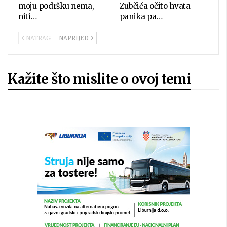
moju podršku nema,
Zubčića očito hvata
niti…
panika pa…
NATRAG
NAPRIJED
Kažite što mislite o ovoj temi