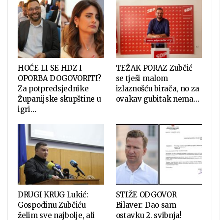
HOĆE LI SE HDZ I
TEŽAK PORAZ Zubčić
OPORBA DOGOVORITI?
se tješi malom
Za potpredsjednike
izlaznošću birača, no za
Županijske skupštine u
ovakav gubitak nema…
igri…
DRUGI KRUG Lukić:
STIŽE ODGOVOR
Gospodinu Zubčiću
Bilaver: Dao sam
želim sve najbolje, ali
ostavku 2. svibnja!