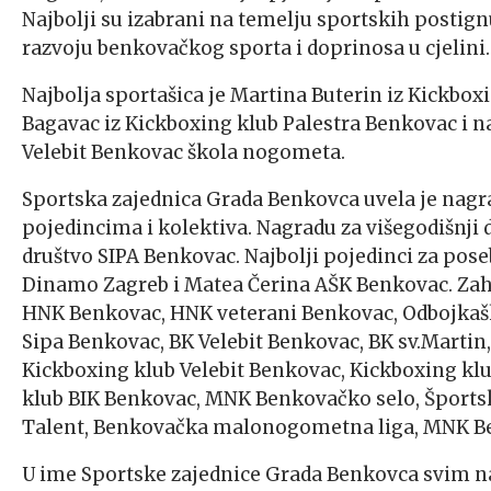
Najbolji su izabrani na temelju sportskih postign
razvoju benkovačkog sporta i doprinosa u cjelini.
Najbolja sportašica je Martina Buterin iz Kickbox
Bagavac iz Kickboxing klub Palestra Benkovac i na
Velebit Benkovac škola nogometa.
Sportska zajednica Grada Benkovca uvela je nagr
pojedincima i kolektiva. Nagradu za višegodišnji 
društvo SIPA Benkovac. Najbolji pojedinci za pos
Dinamo Zagreb i Matea Čerina AŠK Benkovac. Zahv
HNK Benkovac, HNK veterani Benkovac, Odbojkaš
Sipa Benkovac, BK Velebit Benkovac, BK sv.Martin,
Kickboxing klub Velebit Benkovac, Kickboxing klu
klub BIK Benkovac, MNK Benkovačko selo, Športsk
Talent, Benkovačka malonogometna liga, MNK Ben
U ime Sportske zajednice Grada Benkovca svim na