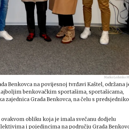
Marko Ledenko 
a Benkovca na povijesnoj tvrđavi Kaštel, održana j
najboljim benkovačkim sportašima, sportašicama,
ska zajednica Grada Benkovca, na čelu s predsjedni
 u ovakvom obliku koja je imala svečanu dodjelu
olektivima i pojedincima na području Grada Benkovc