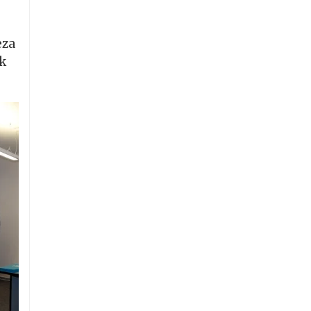
eza
k