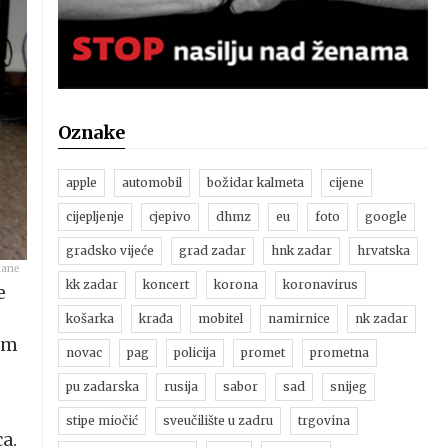
Oznake
apple
automobil
božidar kalmeta
cijene
cijepljenje
cjepivo
dhmz
eu
foto
google
gradsko vijeće
grad zadar
hnk zadar
hrvatska
Mane
kk zadar
koncert
korona
koronavirus
e
košarka
krađa
mobitel
namirnice
nk zadar
kom
novac
pag
policija
promet
prometna
pu zadarska
rusija
sabor
sad
snijeg
stipe miočić
sveučilište u zadru
trgovina
a.