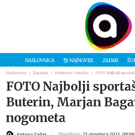
NASLOVNICA
NAJNOVIJE
ZADAR
ŽU
Naslovnica
Županija
Benkovac i okolica
FOTO Najbolji sporta
FOTO Najbolji sporta
Buterin, Marjan Baga
nogometa
Objavljeno:
27. prosinca 2023. 08:08
Antena Zadar