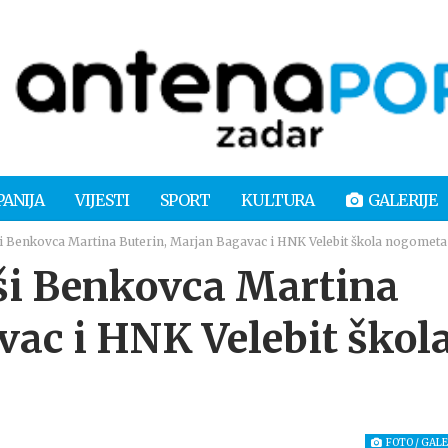
PANIJA
VIJESTI
SPORT
KULTURA
GALERIJE
ši Benkovca Martina Buterin, Marjan Bagavac i HNK Velebit škola nogometa
ši Benkovca Martina
vac i HNK Velebit škol
FOTO / GALE