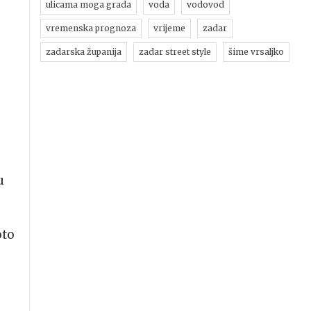
ulicama moga grada
voda
vodovod
vremenska prognoza
vrijeme
zadar
zadarska županija
zadar street style
šime vrsaljko
u
oto