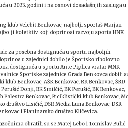
uća u 2023. godini i na osnovi dosadašnjih zasluga u
ing klub Velebit Benkovac, najbolji sportaš Marjan
jbolji koletktiv koji doprinosi razvoju sporta HNK
ade za posebna dostignuća u sportu najboljih
doprinos u zajednici dobilo je Športsko ribolovno
ebna dostignuća u sportu Ante Piplica vratar MNK
alnice Sportske zajednice Grada Benkovca dobili s
ki klub Benkovac, AŠK Benkovac, RK Benkovac, ŠRD
 Perušić Donji, BK Smilčić, BK Perušić, BK Benkovac,
b Palestra Benkovac, Biciklistički klub Benkovac, M
o društvo Lisičić, DSR Media Luna Benkovac, DSR
kovac i Planinarsko društvo Kličevica.
zočnima obratili su se Matej Lebo i Tomislav Bulić