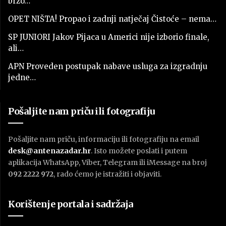
brzo…
OPET NIŠTA! Propao i zadnji natječaj Čistoće – nema…
SP JUNIORI Jakov Pijaca u Americi nije izborio finale,
ali…
APN Proveden postupak nabave usluga za izgradnju
jedne…
Pošaljite nam priču ili fotografiju
Pošaljite nam priču, informaciju ili fotografiju na email
desk@antenazadar.hr
. Isto možete poslati i putem
aplikacija WhatsApp, Viber, Telegram ili iMessage na broj
092 2222 972
, rado ćemo je istražiti i objaviti.
Korištenje portala i sadržaja