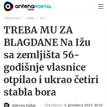
Naslovnica
Zadar
112
TREBA MU ZA
BLAGDANE Na Ižu
sa zemljišta 56-
godišnje vlasnice
otpilao i ukrao četiri
stabla bora
Objavljeno:
5. prosinca 2023. 10:53
Antena Zadar