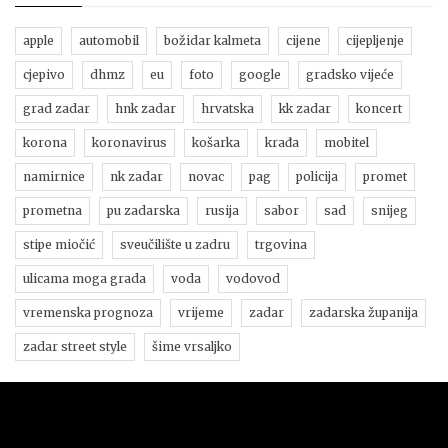
apple
automobil
božidar kalmeta
cijene
cijepljenje
cjepivo
dhmz
eu
foto
google
gradsko vijeće
grad zadar
hnk zadar
hrvatska
kk zadar
koncert
korona
koronavirus
košarka
krađa
mobitel
namirnice
nk zadar
novac
pag
policija
promet
prometna
pu zadarska
rusija
sabor
sad
snijeg
stipe miočić
sveučilište u zadru
trgovina
ulicama moga grada
voda
vodovod
vremenska prognoza
vrijeme
zadar
zadarska županija
zadar street style
šime vrsaljko