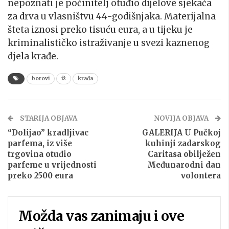
nepoznati je počinitelj otuđio dijelove sjekača
za drva u vlasništvu 44-godišnjaka. Materijalna
šteta iznosi preko tisuću eura, a u tijeku je
kriminalističko istraživanje u svezi kaznenog
djela krađe.
borovi
iž
krađa
STARIJA OBJAVA
NOVIJA OBJAVA
“Dolijao” kradljivac
GALERIJA U Pučkoj
parfema, iz više
kuhinji zadarskog
trgovina otuđio
Caritasa obilježen
parfeme u vrijednosti
Međunarodni dan
preko 2500 eura
volontera
Možda vas zanimaju i ove