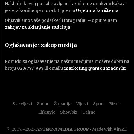
Nakladnik ovaj portal stavlja na korištenje onakvim kakav
jeste, a korištenje mora biti prema
U
vjetima korištenja
.
Objavili smo vaše podatke ili fotografiju – uputite nam
zahtjev za uklanjanje sadržaja
.
Oglašavanje i zakup medija
Ponudu za oglašavanje na našim medijima možete dobiti na
broju
023/777-999
ili emailu
marketing@antenazadar.hr
.
Sve vijesti
Zadar
Županija
Vijesti
Sport
Biznis
Lifestyle
Showbiz
Tehno
© 2007. - 2025.
ANTENNA MEDIA GROUP
• Made with ♥ in ZD