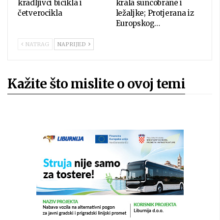
kradljivci bicikla i
krala suncobrane i
četverocikla
ležaljke; Protjerana iz
Europskog…
NATRAG
NAPRIJED
Kažite što mislite o ovoj temi