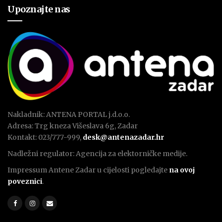
Upoznajte nas
Nakladnik: ANTENA PORTAL j.d.o.o.
Adresa: Trg kneza Višeslava 6g, Zadar
Kontakt: 023/777-999,
desk@antenazadar.hr
Nadležni regulator: Agencija za elektorničke medije.
Impressum Antene Zadar u cijelosti pogledajte
na ovoj
poveznici
.