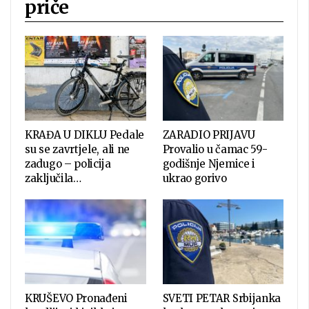
priče
KRAĐA U DIKLU Pedale
ZARADIO PRIJAVU
su se zavrtjele, ali ne
Provalio u čamac 59-
zadugo – policija
godišnje Njemice i
zaključila…
ukrao gorivo
KRUŠEVO Pronađeni
SVETI PETAR Srbijanka