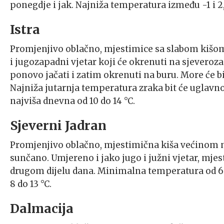
ponegdje i jak. Najniža temperatura između -1 i 2,
Istra
Promjenjivo oblačno, mjestimice sa slabom kišom
i jugozapadni vjetar koji će okrenuti na sjeverozap
ponovo jačati i zatim okrenuti na buru. More će b
Najniža jutarnja temperatura zraka bit će uglavnom 
najviša dnevna od 10 do 14 °C.
Sjeverni Jadran
Promjenjivo oblačno, mjestimična kiša većinom na
sunčano. Umjereno i jako jugo i južni vjetar, mje
drugom dijelu dana. Minimalna temperatura od 6 d
8 do 13 °C.
Dalmacija