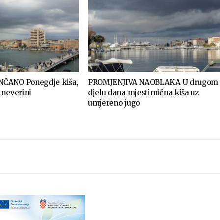
ČANO Ponegdje kiša,
PROMJENJIVA NAOBLAKA U drugom
 neverini
djelu dana mjestimična kiša uz
umjereno jugo