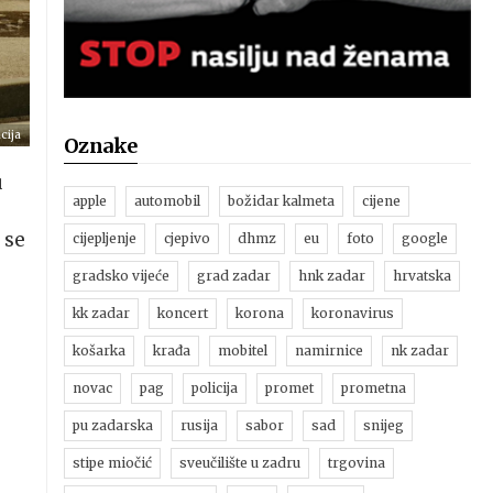
cija
Oznake
u
apple
automobil
božidar kalmeta
cijene
 se
cijepljenje
cjepivo
dhmz
eu
foto
google
gradsko vijeće
grad zadar
hnk zadar
hrvatska
kk zadar
koncert
korona
koronavirus
košarka
krađa
mobitel
namirnice
nk zadar
novac
pag
policija
promet
prometna
pu zadarska
rusija
sabor
sad
snijeg
stipe miočić
sveučilište u zadru
trgovina