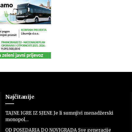
Najčitanije
TAJNE IGRE IZ SJENE Je li sumnjivi menadžerski
monopol…
OD POSEDARJA DO NOVIGRADA Sve generacije