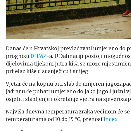
Danas će u Hrvatskoj prevladavati umjereno do p
prognozi
DHMZ
-a. U Dalmaciji postoji mogućno
dijelovima tijekom jutra kiša se može mjestimičn
prijelaz kiše u susnježicu i snijeg.
Vjetar će na kopnu biti slab do umjeren jugozapad
Jadranu će puhati umjereno do jako jugo i južni vj
osjetiti slabljenje i okretanje vjetra na sjeveroz
Najviša dnevna temperatura zraka većinom će se kre
temperaturama od 10 do 15 °C, prenosi
Index.