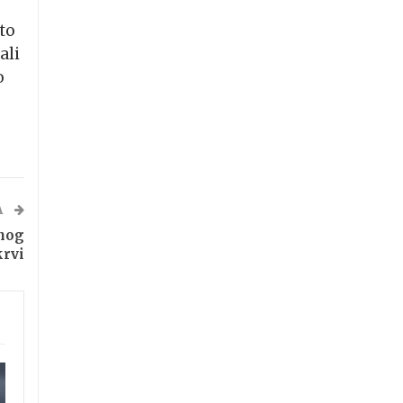
to
ali
o
A
jnog
krvi