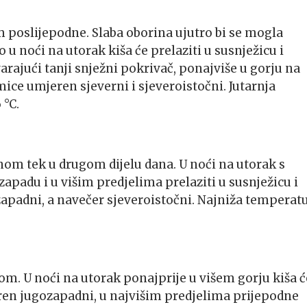
m poslijepodne. Slaba oborina ujutro bi se mogla
 u noći na utorak kiša će prelaziti u susnježicu i
varajući tanji snježni pokrivač, ponajviše u gorju na
ice umjeren sjeverni i sjeveroistočni. Jutarnja
 °C.
om tek u drugom dijelu dana. U noći na utorak s
padu i u višim predjelima prelaziti u susnježicu i
zapadni, a navečer sjeveroistočni. Najniža temperat
m. U noći na utorak ponajprije u višem gorju kiša ć
jeren jugozapadni, u najvišim predjelima prijepodne