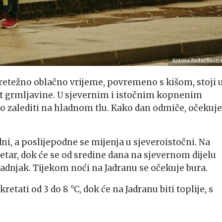
Antena Zadar/Ilustra
retežno oblačno vrijeme, povremeno s kišom, stoji 
st grmljavine. U sjevernim i istočnim kopnenim
o zalediti na hladnom tlu. Kako dan odmiče, očekuje
ni, a poslijepodne se mijenja u sjeveroistočni. Na
etar, dok će se od sredine dana na sjevernom dijelu
apadnjak. Tijekom noći na Jadranu se očekuje bura.
tati od 3 do 8 °C, dok će na Jadranu biti toplije, s