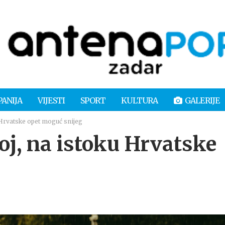
PANIJA
VIJESTI
SPORT
KULTURA
GALERIJE
u Hrvatske opet moguć snijeg
koj, na istoku Hrvatske