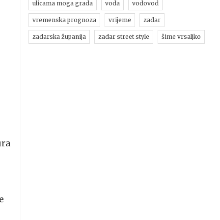
ulicama moga grada
voda
vodovod
vremenska prognoza
vrijeme
zadar
zadarska županija
zadar street style
šime vrsaljko
ura
e