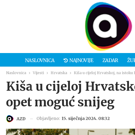
NASLOVNICA
NAJNOVIJE
ZADAR
ŽU
Naslovnica
Vijesti
Hrvatska
Kiša u cijeloj Hrvatskoj, na istok
Kiša u cijeloj Hrvats
opet moguć snijeg
Objavljeno:
15. siječnja 2024. 08:32
AZD