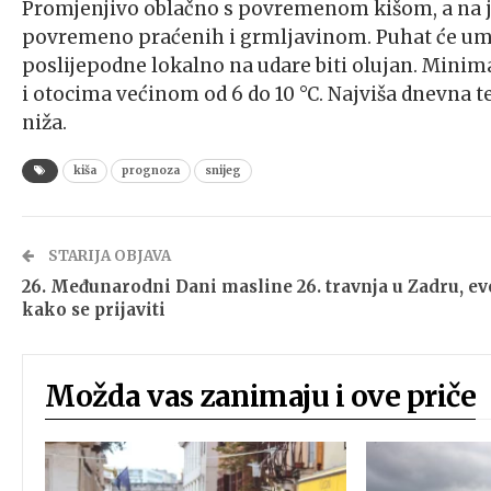
Promjenjivo oblačno s povremenom kišom, a na j
povremeno praćenih i grmljavinom. Puhat će umjer
poslijepodne lokalno na udare biti olujan. Minima
i otocima većinom od 6 do 10 °C. Najviša dnevna t
niža.
kiša
prognoza
snijeg
STARIJA OBJAVA
26. Međunarodni Dani masline 26. travnja u Zadru, ev
kako se prijaviti
Možda vas zanimaju i ove priče