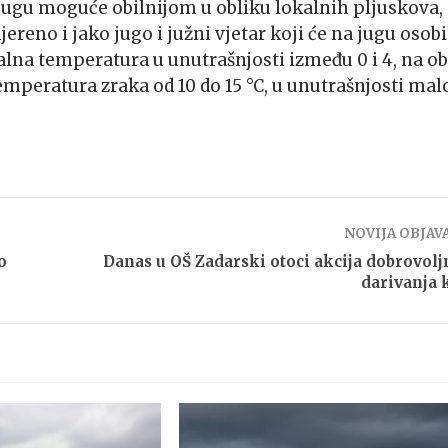
ugu moguće obilnijom u obliku lokalnih pljuskova,
eno i jako jugo i južni vjetar koji će na jugu osobi
lna temperatura u unutrašnjosti između 0 i 4, na ob
emperatura zraka od 10 do 15 °C, u unutrašnjosti mal
NOVIJA OBJAV
o
Danas u OŠ Zadarski otoci akcija dobrovol
darivanja 