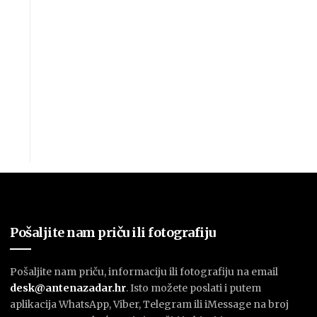
Pošaljite nam priču ili fotografiju
Pošaljite nam priču, informaciju ili fotografiju na email
desk@antenazadar.hr
. Isto možete poslati i putem
aplikacija WhatsApp, Viber, Telegram ili iMessage na broj