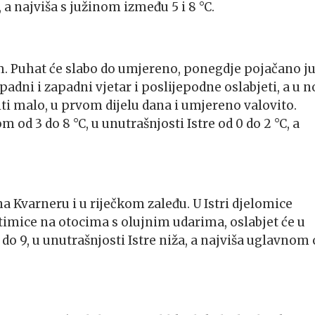
 a najviša s južinom između 5 i 8 °C.
. Puhat će slabo do umjereno, ponegdje pojačano j
adni i zapadni vjetar i poslijepodne oslabjeti, a u n
iti malo, u prvom dijelu dana i umjereno valovito.
od 3 do 8 °C, u unutrašnjosti Istre od 0 do 2 °C, a
 Kvarneru i u riječkom zaleđu. U Istri djelomice
stimice na otocima s olujnim udarima, oslabjet će u
o 9, u unutrašnjosti Istre niža, a najviša uglavnom 