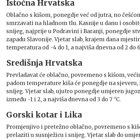
Istočna Hrvatska
Oblačno s kišom, ponegdje već od jutra, no češćo
smrzavati na hladnom tlu. Kasnije u danu i osobito
snijeg, najprije u Podravini i Baranji, ponegdje st
zapadu Slavonije. Vjetar slab, krajem dana mjestim
temperatura od -4 do 1, a najviša dnevna od 2 do 6
Središnja Hrvatska
Prevladavat će oblačno, povremeno s kišom, većin
padom temperature kiša će ponegdje na sjeveru, za
snijeg. Vjetar slab, ujutro ponegdje umjeren jugo
između -1 i 2, a najviša dnevna od 3 do 7 °C.
Gorski kotar i Lika
Promjenjivo i pretežno oblačno, povremeno s kišo
prelaziti u susnježicu i snijeg. Vjetar slab do um