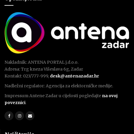
Nakladnik: ANTENA PORTAL j.d.o.o.
Adresa: Trg kneza Višeslava 6g, Zadar
Kontakt: 023/777-999,
desk@antenazadar.hr
Nadležni regulator: Agencija za elektorničke medije.
Impressum Antene Zadar u cijelosti pogledajte
na ovoj
poveznici
.