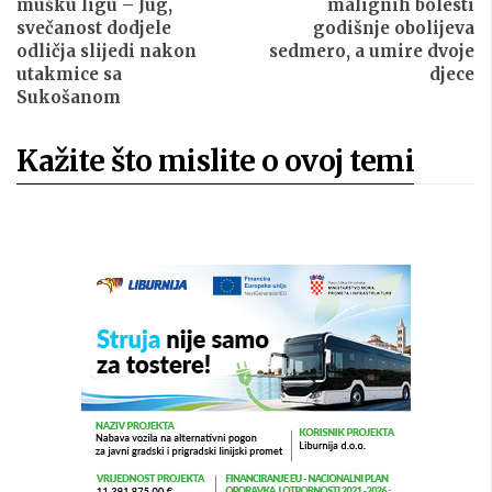
mušku ligu – Jug,
malignih bolesti
svečanost dodjele
godišnje obolijeva
odličja slijedi nakon
sedmero, a umire dvoje
utakmice sa
djece
Sukošanom
Kažite što mislite o ovoj temi