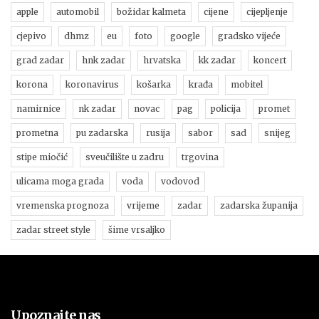
apple
automobil
božidar kalmeta
cijene
cijepljenje
cjepivo
dhmz
eu
foto
google
gradsko vijeće
grad zadar
hnk zadar
hrvatska
kk zadar
koncert
korona
koronavirus
košarka
krađa
mobitel
namirnice
nk zadar
novac
pag
policija
promet
prometna
pu zadarska
rusija
sabor
sad
snijeg
stipe miočić
sveučilište u zadru
trgovina
ulicama moga grada
voda
vodovod
vremenska prognoza
vrijeme
zadar
zadarska županija
zadar street style
šime vrsaljko
Upoznajte nas