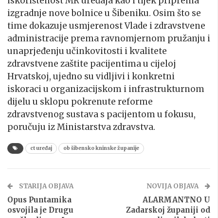
iskorištenost MR uređaja kao i tijek priprema
izgradnje nove bolnice u Šibeniku. Osim što se
time dokazuje usmjerenost Vlade i zdravstvene
administracije prema ravnomjernom pružanju i
unaprjeđenju učinkovitosti i kvalitete
zdravstvene zaštite pacijentima u cijeloj
Hrvatskoj, ujedno su vidljivi i konkretni
iskoraci u organizacijskom i infrastrukturnom
dijelu u sklopu pokrenute reforme
zdravstvenog sustava s pacijentom u fokusu,
poručuju iz Ministarstva zdravstva.
ct uređaj
ob šibensko kninske županije
STARIJA OBJAVA
NOVIJA OBJAVA
Opus Puntamika
ALARMANTNO U
osvojila je Drugu
Zadarskoj županiji od