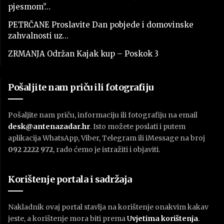
pjesmom”…
PETRČANE Proslavite Dan pobjede i domovinske
zahvalnosti uz…
ZRMANJA Održan Kajak kup – Poskok 3
Pošaljite nam priču ili fotografiju
Pošaljite nam priču, informaciju ili fotografiju na email
desk@antenazadar.hr
. Isto možete poslati i putem
aplikacija WhatsApp, Viber, Telegram ili iMessage na broj
092 2222 972
, rado ćemo je istražiti i objaviti.
Korištenje portala i sadržaja
Nakladnik ovaj portal stavlja na korištenje onakvim kakav
jeste, a korištenje mora biti prema
U
vjetima korištenja
.