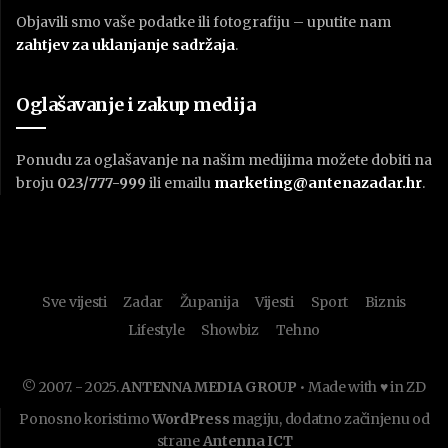
Objavili smo vaše podatke ili fotografiju – uputite nam
zahtjev za uklanjanje sadržaja
.
Oglašavanje i zakup medija
Ponudu za oglašavanje na našim medijima možete dobiti na
broju
023/777-999
ili emailu
marketing@antenazadar.hr
.
Sve vijesti
Zadar
Županija
Vijesti
Sport
Biznis
Lifestyle
Showbiz
Tehno
© 2007. - 2025.
ANTENNA MEDIA GROUP
• Made with ♥ in ZD
Ponosno koristimo
WordPress
magiju, dodatno začinjenu od
strane
Antenna ICT