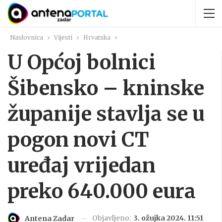
Naslovnica
Vijesti
Hrvatska
U Općoj bolnici
Šibensko – kninske
županije stavlja se u
pogon novi CT
uređaj vrijedan
preko 640.000 eura
Objavljeno:
3. ožujka 2024. 11:51
Antena Zadar