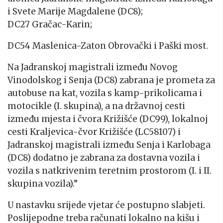
i Svete Marije Magdalene (DC8);
DC27 Gračac-Karin;
DC54 Maslenica-Zaton Obrovački i Paški most.
Na Jadranskoj magistrali između Novog
Vinodolskog i Senja (DC8) zabrana je prometa za
autobuse na kat, vozila s kamp-prikolicama i
motocikle (I. skupina), a na državnoj cesti
između mjesta i čvora Križišće (DC99), lokalnoj
cesti Kraljevica-čvor Križišće (LC58107) i
Jadranskoj magistrali između Senja i Karlobaga
(DC8) dodatno je zabrana za dostavna vozila i
vozila s natkrivenim teretnim prostorom (I. i II.
skupina vozila).”
U nastavku srijede vjetar će postupno slabjeti.
Poslijepodne treba računati lokalno na kišu i