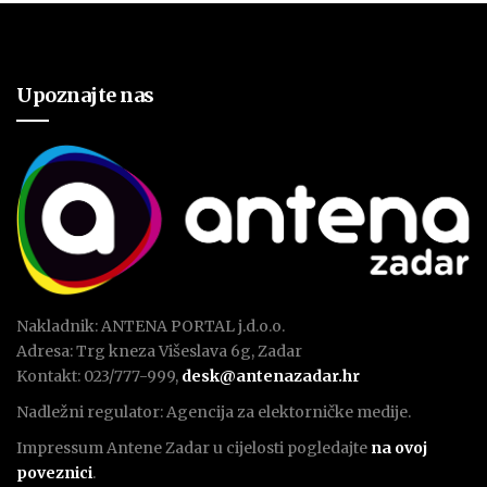
Upoznajte nas
Nakladnik: ANTENA PORTAL j.d.o.o.
Adresa: Trg kneza Višeslava 6g, Zadar
Kontakt: 023/777-999,
desk@antenazadar.hr
Nadležni regulator: Agencija za elektorničke medije.
Impressum Antene Zadar u cijelosti pogledajte
na ovoj
poveznici
.