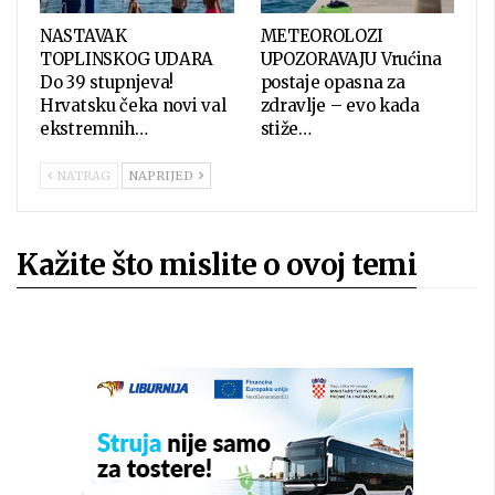
NASTAVAK
METEOROLOZI
TOPLINSKOG UDARA
UPOZORAVAJU Vrućina
Do 39 stupnjeva!
postaje opasna za
Hrvatsku čeka novi val
zdravlje – evo kada
ekstremnih…
stiže…
NATRAG
NAPRIJED
Kažite što mislite o ovoj temi