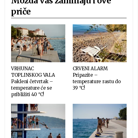
Možda vas zanimaju i ove
priče
VRHUNAC
CRVENI ALARM
TOPLINSKOG VALA
Pripazite –
Pakleni četvrtak –
temperature rastu do
temperature će se
39 °C!
približiti 40 °C!