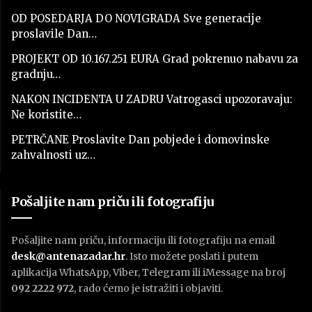
OD POSEDARJA DO NOVIGRADA Sve generacije
proslavile Dan…
PROJEKT OD 10.167.251 EURA Grad pokrenuo nabavu za
gradnju…
NAKON INCIDENTA U ZADRU Vatrogasci upozoravaju:
Ne koristite…
PETRČANE Proslavite Dan pobjede i domovinske
zahvalnosti uz…
Pošaljite nam priču ili fotografiju
Pošaljite nam priču, informaciju ili fotografiju na email
desk@antenazadar.hr
. Isto možete poslati i putem
aplikacija WhatsApp, Viber, Telegram ili iMessage na broj
092 2222 972
, rado ćemo je istražiti i objaviti.