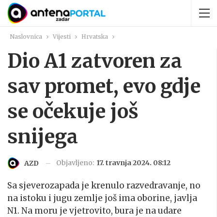
Naslovnica
Vijesti
Hrvatska
Dio A1 zatvoren za
sav promet, evo gdje
se očekuje još
snijega
Objavljeno:
17. travnja 2024. 08:12
AZD
Sa sjeverozapada je krenulo razvedravanje, no
na istoku i jugu zemlje još ima oborine, javlja
N1. Na moru je vjetrovito, bura je na udare