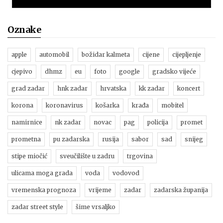
Oznake
apple
automobil
božidar kalmeta
cijene
cijepljenje
cjepivo
dhmz
eu
foto
google
gradsko vijeće
grad zadar
hnk zadar
hrvatska
kk zadar
koncert
korona
koronavirus
košarka
krađa
mobitel
namirnice
nk zadar
novac
pag
policija
promet
prometna
pu zadarska
rusija
sabor
sad
snijeg
stipe miočić
sveučilište u zadru
trgovina
ulicama moga grada
voda
vodovod
vremenska prognoza
vrijeme
zadar
zadarska županija
zadar street style
šime vrsaljko