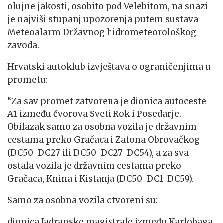
olujne jakosti, osobito pod Velebitom, na snazi
je najviši stupanj upozorenja putem sustava
Meteoalarm Državnog hidrometeorološkog
zavoda.
Hrvatski autoklub izvještava o ograničenjima u
prometu:
“Za sav promet zatvorena je dionica autoceste
A1 između čvorova Sveti Rok i Posedarje.
Obilazak samo za osobna vozila je državnim
cestama preko Gračaca i Zatona Obrovačkog
(DC50-DC27 ili DC50-DC27-DC54), a za sva
ostala vozila je državnim cestama preko
Gračaca, Knina i Kistanja (DC50-DC1-DC59).
Samo za osobna vozila otvoreni su:
dionica Jadranske magistrale između Karlobaga