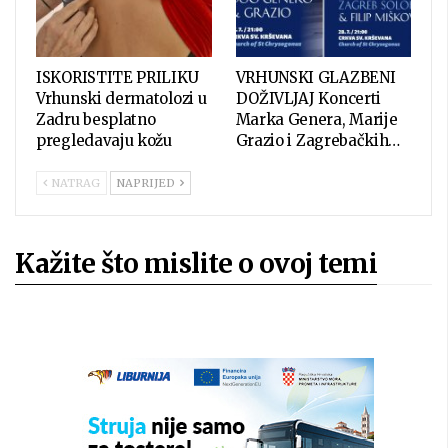
ISKORISTITE PRILIKU
VRHUNSKI GLAZBENI
Vrhunski dermatolozi u
DOŽIVLJAJ Koncerti
Zadru besplatno
Marka Genera, Marije
pregledavaju kožu
Grazio i Zagrebačkih…
NATRAG
NAPRIJED
Kažite što mislite o ovoj temi