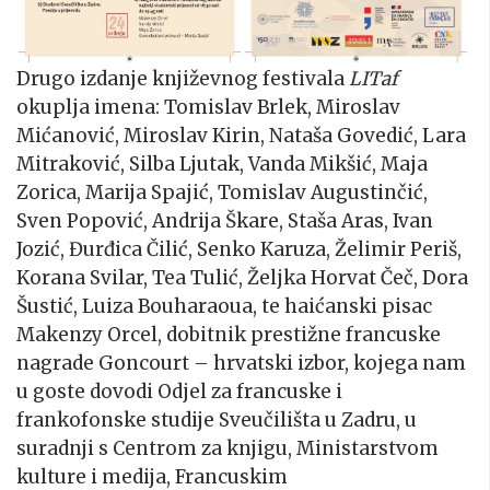
Drugo izdanje književnog festivala
LITaf
okuplja imena: Tomislav Brlek, Miroslav
Mićanović, Miroslav Kirin, Nataša Govedić, Lara
Mitraković, Silba Ljutak, Vanda Mikšić, Maja
Zorica, Marija Spajić, Tomislav Augustinčić,
Sven Popović, Andrija Škare, Staša Aras, Ivan
Jozić, Đurđica Čilić, Senko Karuza, Želimir Periš,
Korana Svilar, Tea Tulić, Željka Horvat Čeč, Dora
Šustić, Luiza Bouharaoua, te haićanski pisac
Makenzy Orcel, dobitnik prestižne francuske
nagrade Goncourt – hrvatski izbor, kojega nam
u goste dovodi Odjel za francuske i
frankofonske studije Sveučilišta u Zadru, u
suradnji s Centrom za knjigu, Ministarstvom
kulture i medija, Francuskim