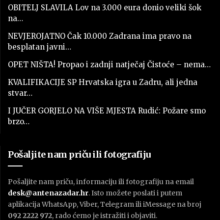
OBITELJ SLAVILA Lov na 3.000 eura donio veliki šok
na…
NEVJEROJATNO Čak 10.000 Zadrana ima pravo na
besplatan javni…
OPET NIŠTA! Propao i zadnji natječaj Čistoće – nema…
KVALIFIKACIJE SP Hrvatska igra u Zadru, ali jedna
stvar…
I JUČER GORJELO NA VIŠE MJESTA Rudić: Požare smo
brzo…
Pošaljite nam priču ili fotografiju
Pošaljite nam priču, informaciju ili fotografiju na email
desk@antenazadar.hr
. Isto možete poslati i putem
aplikacija WhatsApp, Viber, Telegram ili iMessage na broj
092 2222 972
, rado ćemo je istražiti i objaviti.