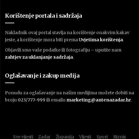
Korištenje portala i sadržaja
Nakladnik ovaj portal stavlja na korištenje onakvim kakav
jeste, a korištenje mora biti prema
U
vjetima korištenja
.
Objavili smo vaše podatke ili fotografiju – uputite nam
zahtjev za uklanjanje sadržaja
.
Oglašavanje i zakup medija
Ponudu za oglašavanje na našim medijima možete dobiti na
broju
023/777-999
ili emailu
marketing@antenazadar.hr
.
Sve vijesti
Zadar
Županija
Vijesti
Sport
Biznis