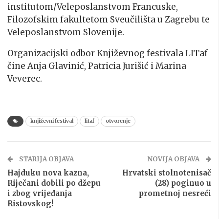
institutom/Veleposlanstvom Francuske,
Filozofskim fakultetom Sveučilišta u Zagrebu te
Veleposlanstvom Slovenije.
Organizacijski odbor Književnog festivala LITaf
čine Anja Glavinić, Patricia Jurišić i Marina
Veverec.
književni festival
litaf
otvorenje
STARIJA OBJAVA
NOVIJA OBJAVA
Hajduku nova kazna,
Hrvatski stolnotenisač
Riječani dobili po džepu
(28) poginuo u
i zbog vrijeđanja
prometnoj nesreći
Ristovskog!