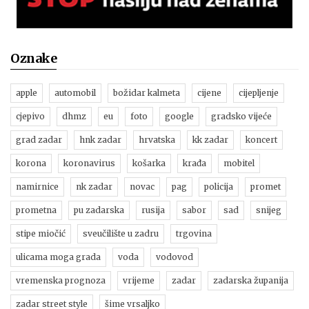
Oznake
apple
automobil
božidar kalmeta
cijene
cijepljenje
cjepivo
dhmz
eu
foto
google
gradsko vijeće
grad zadar
hnk zadar
hrvatska
kk zadar
koncert
korona
koronavirus
košarka
krađa
mobitel
namirnice
nk zadar
novac
pag
policija
promet
prometna
pu zadarska
rusija
sabor
sad
snijeg
stipe miočić
sveučilište u zadru
trgovina
ulicama moga grada
voda
vodovod
vremenska prognoza
vrijeme
zadar
zadarska županija
zadar street style
šime vrsaljko