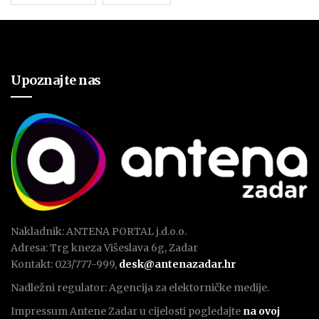
Upoznajte nas
Nakladnik: ANTENA PORTAL j.d.o.o.
Adresa: Trg kneza Višeslava 6g, Zadar
Kontakt: 023/777-999,
desk@antenazadar.hr
Nadležni regulator: Agencija za elektorničke medije.
Impressum Antene Zadar u cijelosti pogledajte
na ovoj