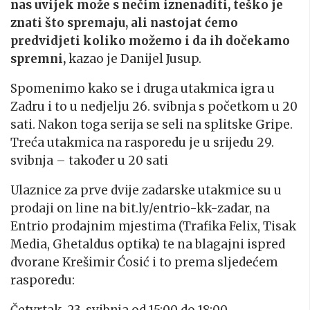
nas uvijek može s nečim iznenaditi, teško je
znati što spremaju, ali nastojat ćemo
predvidjeti koliko možemo i da ih dočekamo
spremni,
kazao je Danijel Jusup.
Spomenimo kako se i druga utakmica igra u
Zadru i to u nedjelju 26. svibnja s početkom u 20
sati. Nakon toga serija se seli na splitske Gripe.
Treća utakmica na rasporedu je u srijedu 29.
svibnja – također u 20 sati
Ulaznice za prve dvije zadarske utakmice su u
prodaji on line na bit.ly/entrio-kk-zadar, na
Entrio prodajnim mjestima (Trafika Felix, Tisak
Media, Ghetaldus optika) te na blagajni ispred
dvorane Krešimir Ćosić i to prema sljedećem
rasporedu:
Četvrtak, 23. svibnja od 15:00 do 18:00