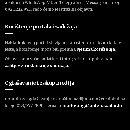
aplikacija WhatsApp, Viber, Telegram ili iMessage na broj
092 2222 972
, rado ćemo je istražiti i objaviti.
Korištenje portala i sadržaja
Nakladnik ovaj portal stavlja na korištenje onakvim kakav
jeste, a korištenje mora biti prema
U
vjetima korištenja
.
Objavili smo vaše podatke ili fotografiju – uputite nam
zahtjev za uklanjanje sadržaja
.
Oglašavanje i zakup medija
Ponudu za oglašavanje na našim medijima možete dobiti na
broju
023/777-999
ili emailu
marketing@antenazadar.hr
.