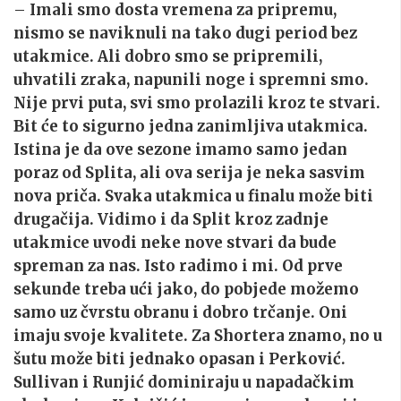
–
Imali smo dosta vremena za pripremu,
nismo se naviknuli na tako dugi period bez
utakmice. Ali dobro smo se pripremili,
uhvatili zraka, napunili noge i spremni smo.
Nije prvi puta, svi smo prolazili kroz te stvari.
Bit će to sigurno jedna zanimljiva utakmica.
Istina je da ove sezone imamo samo jedan
poraz od Splita, ali ova serija je neka sasvim
nova priča. Svaka utakmica u finalu može biti
drugačija. Vidimo i da Split kroz zadnje
utakmice uvodi neke nove stvari da bude
spreman za nas. Isto radimo i mi. Od prve
sekunde treba ući jako, do pobjede možemo
samo uz čvrstu obranu i dobro trčanje. Oni
imaju svoje kvalitete. Za Shortera znamo, no u
šutu može biti jednako opasan i Perković.
Sullivan i Runjić dominiraju u napadačkim