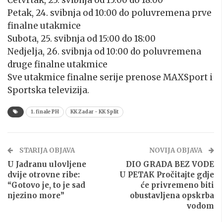
Petak, 24. svibnja od 10:00 do poluvremena prve
finalne utakmice
Subota, 25. svibnja od 15:00 do 18:00
Nedjelja, 26. svibnja od 10:00 do poluvremena
druge finalne utakmice
Sve utakmice finalne serije prenose MAXSport i
Sportska televizija.
1. finale PH
KK Zadar - KK Split
STARIJA OBJAVA
NOVIJA OBJAVA
U Jadranu ulovljene
DIO GRADA BEZ VODE
dvije otrovne ribe:
U PETAK Pročitajte gdje
“Gotovo je, to je sad
će privremeno biti
njezino more”
obustavljena opskrba
vodom