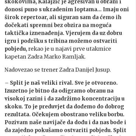
skokovima, Kalajžić je agresivan u obrani i
donosi puno s ukradenim loptama… Imaju oni
širok repertoar, ali siguran sam da ćemo ih
dočekati spremni bez obzira na moguća
taktička iznenađenja. Vjerujem da uz dobru
igru i podršku s tribina možemo ostvariti
pobjedu,
rekao je u najavi prve utakmice
kapetan Zadra Marko Ramljak.
Nadovezao se trener Zadra Danijel Jusup.
–
Split je naš veliki rival. Sve je otvoreno.
Izuzetno je bitno da odigramo obranu na
visokoj razini i da zadržimo koncentraciju u
skoku. To je preduvjet da dođemo do dobrog
rezultata. Očekujem obostrano veliku borbu.
Pozivam naše navijače da dođu i da nas bode i
da zajedno pokušamo ostvariti pobjedu. Split