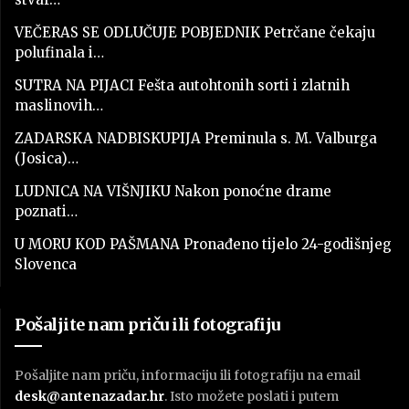
VEČERAS SE ODLUČUJE POBJEDNIK Petrčane čekaju
polufinala i…
SUTRA NA PIJACI Fešta autohtonih sorti i zlatnih
maslinovih…
ZADARSKA NADBISKUPIJA Preminula s. M. Valburga
(Josica)…
LUDNICA NA VIŠNJIKU Nakon ponoćne drame
poznati…
U MORU KOD PAŠMANA Pronađeno tijelo 24-godišnjeg
Slovenca
Pošaljite nam priču ili fotografiju
Pošaljite nam priču, informaciju ili fotografiju na email
desk@antenazadar.hr
. Isto možete poslati i putem