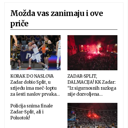
Možda vas zanimaju i ove
priče
KORAK DO NASLOVA
ZADAR-SPLIT,
Zadar dobio Split, u
DALMACIJA! KK Zadar:
srijedu ima meč-loptu
“Iz sigurnosnih razloga
za šesti naslov prvaka…
nije dozvoljena…
Policija snima finale
Zadar-Split, ali i
Poluotok!