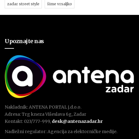
zadar street style
šime vrsaljko
Upoznajte nas
Nakladnik: ANTENA PORTAL j.d.o.o.
Adresa: Trg kneza Višeslava 6g, Zadar
Kontakt: 023/777-999,
desk@antenazadar.hr
Nadležni regulator: Agencija za elektorničke medije.