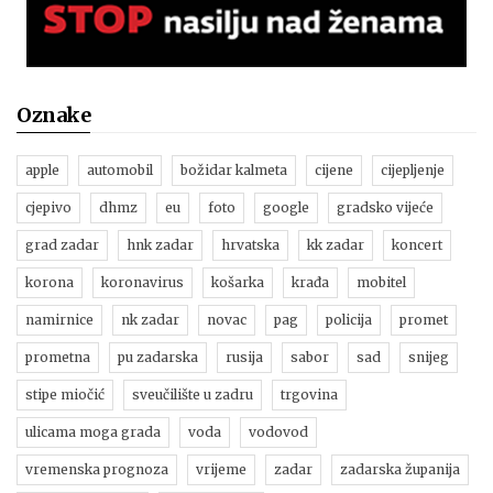
Oznake
apple
automobil
božidar kalmeta
cijene
cijepljenje
cjepivo
dhmz
eu
foto
google
gradsko vijeće
grad zadar
hnk zadar
hrvatska
kk zadar
koncert
korona
koronavirus
košarka
krađa
mobitel
namirnice
nk zadar
novac
pag
policija
promet
prometna
pu zadarska
rusija
sabor
sad
snijeg
stipe miočić
sveučilište u zadru
trgovina
ulicama moga grada
voda
vodovod
vremenska prognoza
vrijeme
zadar
zadarska županija