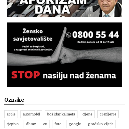
Oznake
apple
automobil
božidar kalmeta
cijene
cijepljenje
cjepivo
dhmz
eu
foto
google
gradsko vijeće