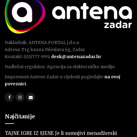
Nakladnik: ANTENA PORTAL j.d.o.o.
Adresa: Trg kneza Višeslava 6g, Zadar
Kontakt: 023/777-999,
desk@antenazadar.hr
Nadležni regulator: Agencija za elektorničke medije.
Impressum Antene Zadar u cijelosti pogledajte
na ovoj
poveznici
.
Najčitanije
TAJNE IGRE IZ SJENE Je li sumnjivi menadžerski