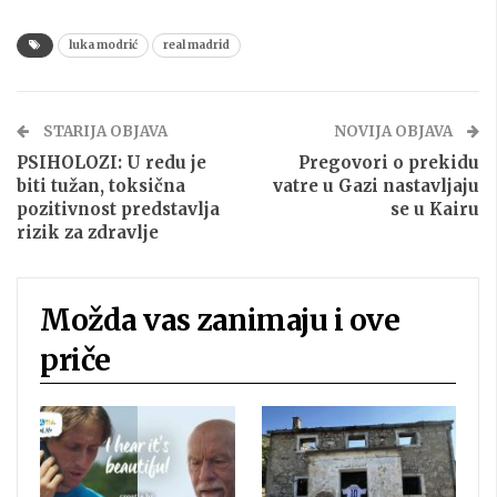
luka modrić
real madrid
STARIJA OBJAVA
NOVIJA OBJAVA
PSIHOLOZI: U redu je
Pregovori o prekidu
biti tužan, toksična
vatre u Gazi nastavljaju
pozitivnost predstavlja
se u Kairu
rizik za zdravlje
Možda vas zanimaju i ove
priče