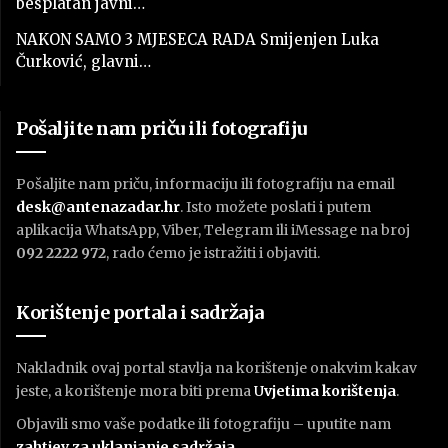
besplatan javni…
NAKON SAMO 3 MJESECA RADA Smijenjen Luka
Čurković, glavni…
Pošaljite nam priču ili fotografiju
Pošaljite nam priču, informaciju ili fotografiju na email
desk@antenazadar.hr
. Isto možete poslati i putem
aplikacija WhatsApp, Viber, Telegram ili iMessage na broj
092 2222 972
, rado ćemo je istražiti i objaviti.
Korištenje portala i sadržaja
Nakladnik ovaj portal stavlja na korištenje onakvim kakav
jeste, a korištenje mora biti prema
U
vjetima korištenja
.
Objavili smo vaše podatke ili fotografiju – uputite nam
zahtjev za uklanjanje sadržaja
.