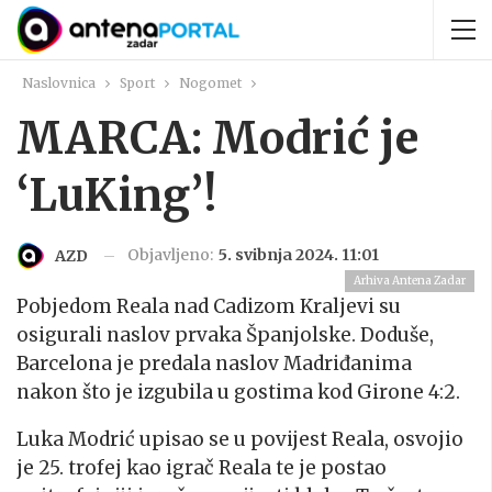
Naslovnica
Sport
Nogomet
MARCA: Modrić je
‘LuKing’!
Objavljeno:
5. svibnja 2024. 11:01
AZD
Arhiva Antena Zadar
Pobjedom Reala nad Cadizom Kraljevi su
osigurali naslov prvaka Španjolske. Doduše,
Barcelona je predala naslov Madriđanima
nakon što je izgubila u gostima kod Girone 4:2.
Luka Modrić upisao se u povijest Reala, osvojio
je 25. trofej kao igrač Reala te je postao