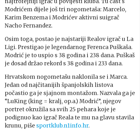
najtrofejniji igrač u povijesti kluba. Tu čast s
Modrićem dijele još tri nogometaša: Marcelo,
Karim Benzema i Modrićev aktivni suigrač
Nacho Fernandez.
Osim toga, postao je najstariji Realov igrač u La
Ligi. Prestigao je legendarnog Ferenca Puškaša.
Modrić je to uspio s 38 godina i 238 dana. Puškaš
je dosad držao rekord s 38 godina i 233 dana.
Hrvatskom nogometašu naklonila se i Marca.
Jedan od najčitanijih španjolskih listova
počastio ga je sjajnom montažom. Nazvala ga je
“LuKing (king = kralj, op.a.) Modrić”, njegov
portret okružila sa svih 25 pehara koje je
podignuo kao igrač Reala te mu na glavu stavila
krunu, piše
sportklub.n1info.hr
.