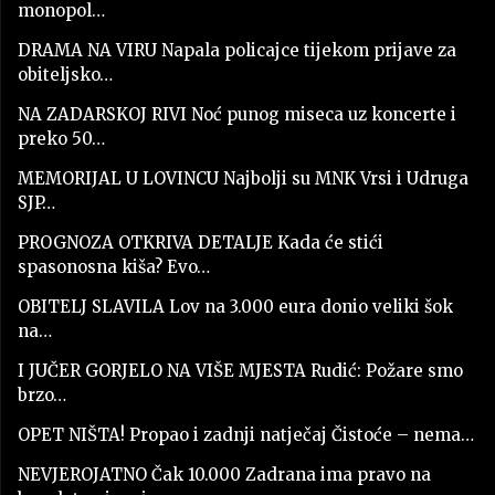
monopol…
DRAMA NA VIRU Napala policajce tijekom prijave za
obiteljsko…
NA ZADARSKOJ RIVI Noć punog miseca uz koncerte i
preko 50…
MEMORIJAL U LOVINCU Najbolji su MNK Vrsi i Udruga
SJP…
PROGNOZA OTKRIVA DETALJE Kada će stići
spasonosna kiša? Evo…
OBITELJ SLAVILA Lov na 3.000 eura donio veliki šok
na…
I JUČER GORJELO NA VIŠE MJESTA Rudić: Požare smo
brzo…
OPET NIŠTA! Propao i zadnji natječaj Čistoće – nema…
NEVJEROJATNO Čak 10.000 Zadrana ima pravo na