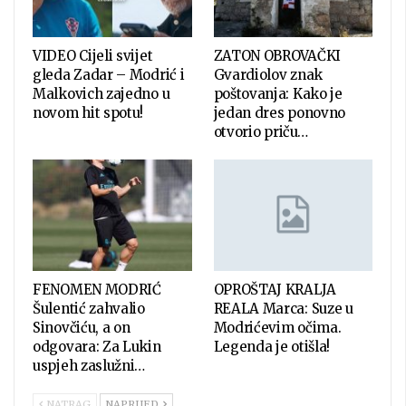
VIDEO Cijeli svijet
ZATON OBROVAČKI
gleda Zadar – Modrić i
Gvardiolov znak
Malkovich zajedno u
poštovanja: Kako je
novom hit spotu!
jedan dres ponovno
otvorio priču…
FENOMEN MODRIĆ
OPROŠTAJ KRALJA
Šulentić zahvalio
REALA Marca: Suze u
Sinovčiću, a on
Modrićevim očima.
odgovara: Za Lukin
Legenda je otišla!
uspjeh zaslužni…
NATRAG
NAPRIJED