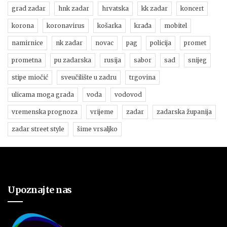
grad zadar
hnk zadar
hrvatska
kk zadar
koncert
korona
koronavirus
košarka
krađa
mobitel
namirnice
nk zadar
novac
pag
policija
promet
prometna
pu zadarska
rusija
sabor
sad
snijeg
stipe miočić
sveučilište u zadru
trgovina
ulicama moga grada
voda
vodovod
vremenska prognoza
vrijeme
zadar
zadarska županija
zadar street style
šime vrsaljko
Upoznajte nas