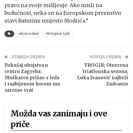
pravo na svoje mišljenje. Ako misli na
budućnost, neka on na Europskom prvenstvu
stavi Baturinu umjesto Modrića.”
nikola kalinić
NK Hajduk Split
STARIJA OBJAVA
NOVIJA OBJAVA
Pokušaj ubojstva u
TROGIR; Otvorena
centru Zagreba:
triatlonska sezona,
Muškarcu prišao s leđa
Luka Ivanović najbrži
i razbijenom bocom mu
Zadranin
zarezao vrat
Možda vas zanimaju i ove
priče