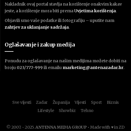
Nakladnik ovaj portal stavlja na korištenje onakvim kakav
jeste, a korištenje mora biti prema
U
vjetima korištenja
.
Objavili smo vaše podatke ili fotografiju – uputite nam
zahtjev za uklanjanje sadržaja
.
Oglašavanje i zakup medija
Ponudu za oglašavanje na našim medijima možete dobiti na
broju
023/777-999
ili emailu
marketing@antenazadar.hr
.
Sve vijesti
Zadar
Županija
Vijesti
Sport
Biznis
Lifestyle
Showbiz
Tehno
© 2007. - 2025.
ANTENNA MEDIA GROUP
• Made with ♥ in ZD