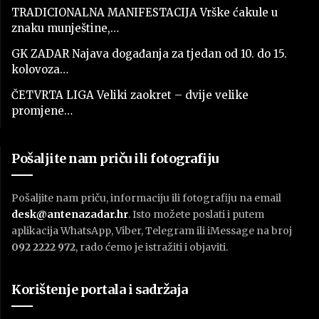
TRADICIONALNA MANIFESTACIJA Vrške ćakule u
znaku munještine,…
GK ZADAR Najava događanja za tjedan od 10. do 15.
kolovoza…
ČETVRTA LIGA Veliki zaokret – dvije velike
promjene…
Pošaljite nam priču ili fotografiju
Pošaljite nam priču, informaciju ili fotografiju na email
desk@antenazadar.hr
. Isto možete poslati i putem
aplikacija WhatsApp, Viber, Telegram ili iMessage na broj
092 2222 972
, rado ćemo je istražiti i objaviti.
Korištenje portala i sadržaja