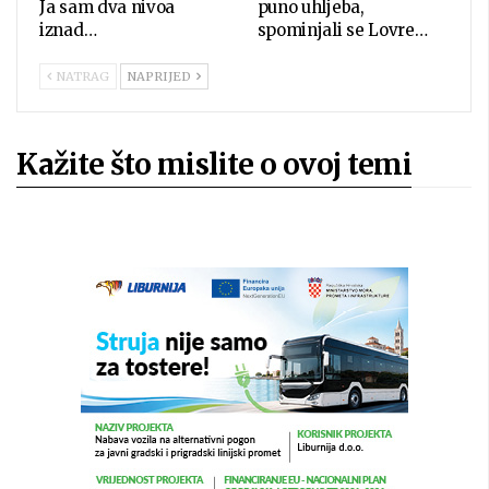
Ja sam dva nivoa
puno uhljeba,
iznad…
spominjali se Lovre…
NATRAG
NAPRIJED
Kažite što mislite o ovoj temi