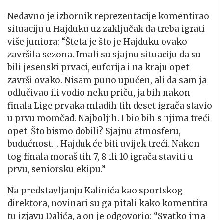
Nedavno je izbornik reprezentacije komentirao
situaciju u Hajduku uz zaključak da treba igrati
više juniora: “Šteta je što je Hajduku ovako
završila sezona. Imali su sjajnu situaciju da su
bili jesenski prvaci, euforija i na kraju opet
završi ovako. Nisam puno upućen, ali da sam ja
odlučivao ili vodio neku priču, ja bih nakon
finala Lige prvaka mladih tih deset igrača stavio
u prvu momčad. Najboljih. I bio bih s njima treći
opet. Što bismo dobili? Sjajnu atmosferu,
budućnost… Hajduk će biti uvijek treći. Nakon
tog finala moraš tih 7, 8 ili 10 igrača staviti u
prvu, seniorsku ekipu.”
Na predstavljanju Kalinića kao sportskog
direktora, novinari su ga pitali kako komentira
tu izjavu Dalića, a on je odgovorio: “Svatko ima