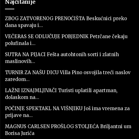
Najčitanije
ZBOG ZATVORENOG PRENOĆIŠTA Beskućnici preko
dana spavaju i…
VEČERAS SE ODLUČUJE POBJEDNIK Petrčane čekaju
polufinala i…
SUTRA NA PIJACI Fešta autohtonih sorti i zlatnih
maslinovih…
TURNIR ZA NAŠU DICU Villa Pino osvojila treći naslov
zaredom…
LAŽNI IZNAJMLJIVAČI Turisti uplatili apartman,
dolaskom na…
POČINJE SPEKTAKL NA VIŠNJIKU Još ima vremena za
prijave na…
MAGNUS CARLSEN PROŠLOG STOLJEĆA Briljantni um
Borisa Jurića