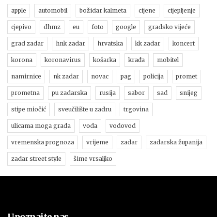
apple
automobil
božidar kalmeta
cijene
cijepljenje
cjepivo
dhmz
eu
foto
google
gradsko vijeće
grad zadar
hnk zadar
hrvatska
kk zadar
koncert
korona
koronavirus
košarka
krađa
mobitel
namirnice
nk zadar
novac
pag
policija
promet
prometna
pu zadarska
rusija
sabor
sad
snijeg
stipe miočić
sveučilište u zadru
trgovina
ulicama moga grada
voda
vodovod
vremenska prognoza
vrijeme
zadar
zadarska županija
zadar street style
šime vrsaljko
Upoznajte nas