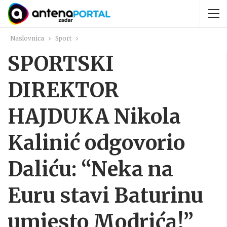
Naslovnica
Sport
SPORTSKI
DIREKTOR
HAJDUKA Nikola
Kalinić odgovorio
Daliću: “Neka na
Euru stavi Baturinu
umjesto Modrića!”