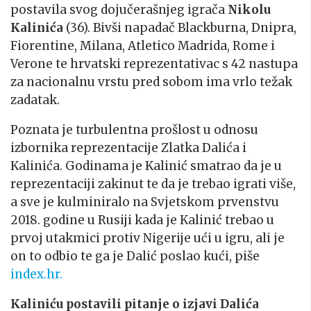
postavila svog dojučerašnjeg igrača
Nikolu
Kalinića
(36). Bivši napadač Blackburna, Dnipra,
Fiorentine, Milana, Atletico Madrida, Rome i
Verone te hrvatski reprezentativac s 42 nastupa
za nacionalnu vrstu pred sobom ima vrlo težak
zadatak.
Poznata je turbulentna prošlost u odnosu
izbornika reprezentacije Zlatka Dalića i
Kalinića. Godinama je Kalinić smatrao da je u
reprezentaciji zakinut te da je trebao igrati više,
a sve je kulminiralo na Svjetskom prvenstvu
2018. godine u Rusiji kada je Kalinić trebao u
prvoj utakmici protiv Nigerije ući u igru, ali je
on to odbio te ga je Dalić poslao kući, piše
index.hr.
Kaliniću postavili pitanje o izjavi Dalića