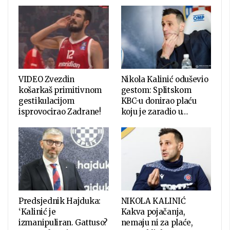
VIDEO Zvezdin
Nikola Kalinić oduševio
košarkaš primitivnom
gestom: Splitskom
gestikulacijom
KBC-u donirao plaću
isprovocirao Zadrane!
koju je zaradio u…
Predsjednik Hajduka:
NIKOLA KALINIĆ
‘Kalinić je
Kakva pojačanja,
izmanipuliran. Gattuso?
nemaju ni za plaće,