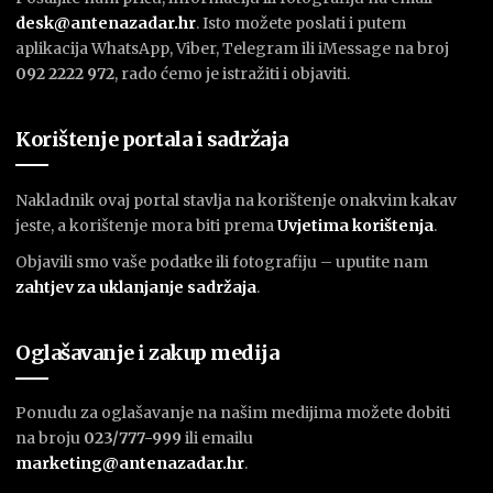
desk@antenazadar.hr
. Isto možete poslati i putem
aplikacija WhatsApp, Viber, Telegram ili iMessage na broj
092 2222 972
, rado ćemo je istražiti i objaviti.
Korištenje portala i sadržaja
Nakladnik ovaj portal stavlja na korištenje onakvim kakav
jeste, a korištenje mora biti prema
U
vjetima korištenja
.
Objavili smo vaše podatke ili fotografiju – uputite nam
zahtjev za uklanjanje sadržaja
.
Oglašavanje i zakup medija
Ponudu za oglašavanje na našim medijima možete dobiti
na broju
023/777-999
ili emailu
marketing@antenazadar.hr
.