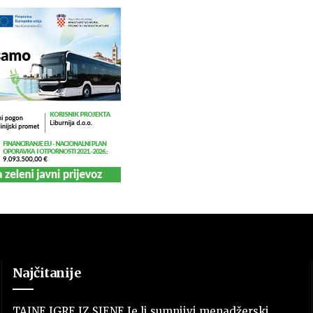
Najčitanije
TAJNE IGRE IZ SJENE Je li sumnjivi menadžerski