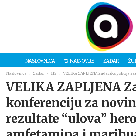
NASLOVNICA
NAJNOVIJE
ZADAR
ŽU
Naslovnica
Zadar
112
VELIKA ZAPLJENA Zadarska policija sazv
VELIKA ZAPLJENA Zad
konferenciju za novin
rezultate “ulova” her
amfetamina i marihu