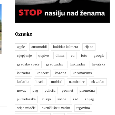
Oznake
apple
automobil
božidar kalmeta
cijene
cijepljenje
cjepivo
dhmz
eu
foto
google
gradsko vijeće
grad zadar
hnk zadar
hrvatska
kk zadar
koncert
korona
koronavirus
košarka
krađa
mobitel
namirnice
nk zadar
novac
pag
policija
promet
prometna
pu zadarska
rusija
sabor
sad
snijeg
stipe miočić
sveučilište u zadru
trgovina