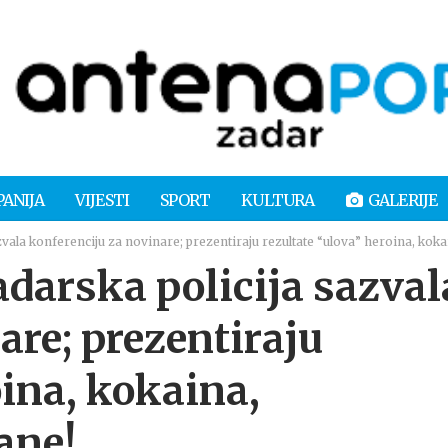
PANIJA
VIJESTI
SPORT
KULTURA
GALERIJE
ala konferenciju za novinare; prezentiraju rezultate “ulova” heroina, kok
arska policija sazval
are; prezentiraju
oina, kokaina,
ane!