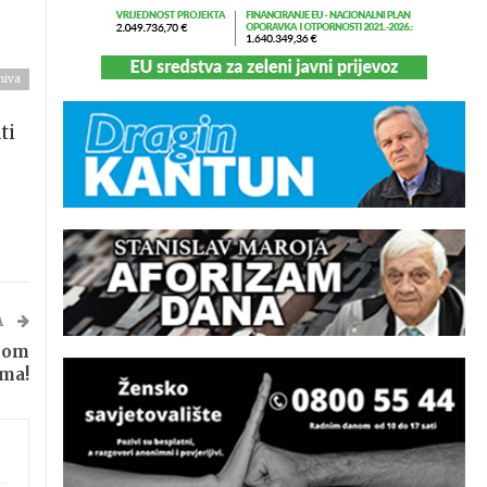
hiva
ti
A
skom
ima!