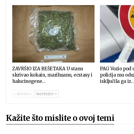
ZAVRŠIO IZA REŠETAKA U stanu
PAG Vozio pod 
skrivao kokain, marihuanu, ecstasy i
policija mu od
halucinogene…
isključila ga iz
NATRAG
NAPRIJED
Kažite što mislite o ovoj temi