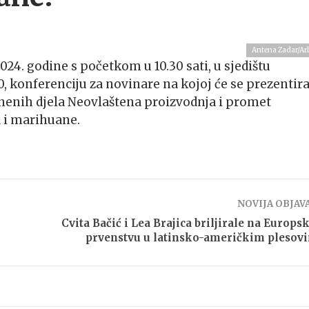
Antena Zadar/Ar
2024. godine s početkom u 10.30 sati, u sjedištu
30, konferenciju za novinare na kojoj će se prezentira
aznenih djela Neovlaštena proizvodnja i promet
 i marihuane.
NOVIJA OBJAV
Cvita Bačić i Lea Brajica briljirale na Europ
prvenstvu u latinsko-američkim plesov