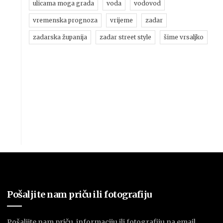
ulicama moga grada
voda
vodovod
vremenska prognoza
vrijeme
zadar
zadarska županija
zadar street style
šime vrsaljko
Pošaljite nam priču ili fotografiju
Pošaljite nam priču, informaciju ili fotografiju na email