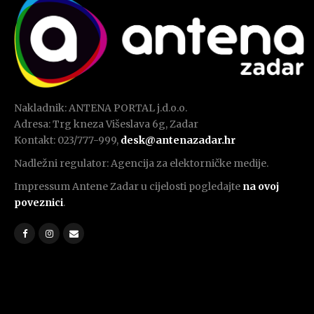
Nakladnik: ANTENA PORTAL j.d.o.o.
Adresa: Trg kneza Višeslava 6g, Zadar
Kontakt: 023/777-999,
desk@antenazadar.hr
Nadležni regulator: Agencija za elektorničke medije.
Impressum Antene Zadar u cijelosti pogledajte
na ovoj
poveznici
.