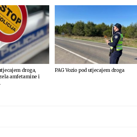
utjecajem droga,
PAG Vozio pod utjecajem droga
uzela amfetamine i
…