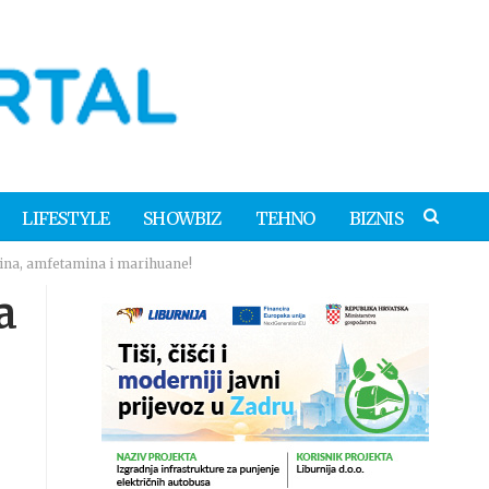
LIFESTYLE
SHOWBIZ
TEHNO
BIZNIS
aina, amfetamina i marihuane!
a