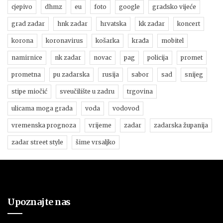
cjepivo
dhmz
eu
foto
google
gradsko vijeće
grad zadar
hnk zadar
hrvatska
kk zadar
koncert
korona
koronavirus
košarka
krađa
mobitel
namirnice
nk zadar
novac
pag
policija
promet
prometna
pu zadarska
rusija
sabor
sad
snijeg
stipe miočić
sveučilište u zadru
trgovina
ulicama moga grada
voda
vodovod
vremenska prognoza
vrijeme
zadar
zadarska županija
zadar street style
šime vrsaljko
Upoznajte nas