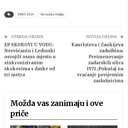
EURO 2024
Hrvatska-Italija
STARIJA OBJAVA
NOVIJA OBJAVA
EP SKOKOVI U VODU:
Kaurlotova i Zankijeva
Nevešćanin i Ledinski
zadužbina:
osvojili osmo mjesto u
Preimenovanje
sinkroniziranim
zadarskih ulica
skokovima s daske od
1971.;Pokušaj na
tri metra
vraćanje povijesnim
zaslužnicima
Možda vas zanimaju i ove
priče