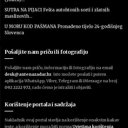
SUTRA NA PIJACI Fešta autohtonih sorti i zlatnih
maslinovih…
U MORU KOD PAŠMANA Pronađeno tijelo 24-godišnjeg
Slovenca
Pošaljite nam priču ili fotografiju
Pošaljite nam priču, informaciju ili fotografiju na email
desk@antenazadar.hr
. Isto možete poslati i putem
aplikacija WhatsApp, Viber, Telegram ili iMessage na broj
092 2222 972
, rado ćemo je istražiti i objaviti.
Korištenje portala i sadržaja
Nakladnik ovaj portal stavlja na korištenje onakvim kakav
jeste, a korištenje mora biti prema
U
vjetima korištenja
.