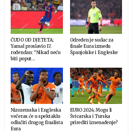
ČUDO OD DJETETA;
Određen je sudac za
Yamal proslavio 17.
finale Eura između
rođendan: “Nikad neću
Španjolske i Engleske
biti poput…
Nizozemska i Engleska
EURO 2024; Mogu li
večeras će u spektaklu
Švicarska i Turska
odlučiti drugog finalista
prirediti iznenađenje?
Eura