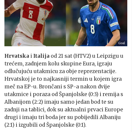
Goal
Hrvatska
i
Italija
od 21 sat (HTV2) u Leipzigu u
trećem, zadnjem kolu skupine Eura, igraju
odlučujuću utakmicu za obje reprezentacije.
Hrvatskoj je to najkasniji termin u kojem igra
meč na EP-u. Brončani s SP-a nakon dvije
utakmice i poraza od Španjolske (0:3) i remija s
Albanijom (2:2) imaju samo jedan bod te su
zadnji na tablici, dok su aktualni prvaci Europe
drugi i imaju tri boda jer su pobijedili Albaniju
(2:1) i izgubili od Španjolske (0:1).