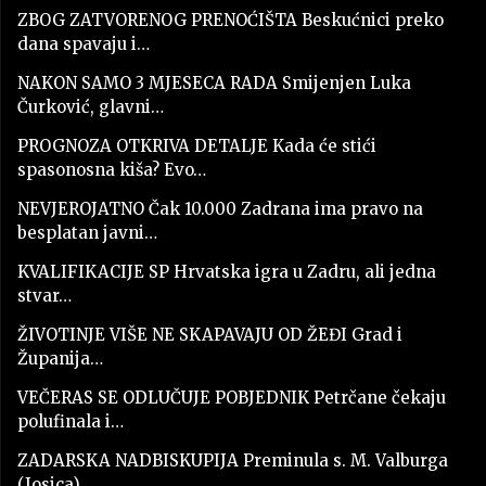
ZBOG ZATVORENOG PRENOĆIŠTA Beskućnici preko
dana spavaju i…
NAKON SAMO 3 MJESECA RADA Smijenjen Luka
Čurković, glavni…
PROGNOZA OTKRIVA DETALJE Kada će stići
spasonosna kiša? Evo…
NEVJEROJATNO Čak 10.000 Zadrana ima pravo na
besplatan javni…
KVALIFIKACIJE SP Hrvatska igra u Zadru, ali jedna
stvar…
ŽIVOTINJE VIŠE NE SKAPAVAJU OD ŽEĐI Grad i
Županija…
VEČERAS SE ODLUČUJE POBJEDNIK Petrčane čekaju
polufinala i…
ZADARSKA NADBISKUPIJA Preminula s. M. Valburga
(Josica)…