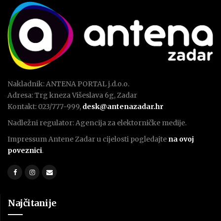
Nakladnik: ANTENA PORTAL j.d.o.o.
Adresa: Trg kneza Višeslava 6g, Zadar
Kontakt: 023/777-999,
desk@antenazadar.hr
Nadležni regulator: Agencija za elektorničke medije.
Impressum Antene Zadar u cijelosti pogledajte
na ovoj
poveznici
.
Najčitanije