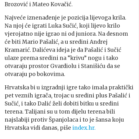
Brozović i Mateo Kovačić.
Najveće iznenađenje je pozicija lijevoga krila.
Na njoj će igrati Luka Sučić, koji lijevo krilo
vjerojatno nije igrao ni od juniora. Na desnom
će biti Mario Pašalić, a u sredini Andrej
Kramarić. Dalićeva ideja je da Pašalić i Sučić
ulaze prema sredini na “krivu” nogu i tako
otvaraju prostor Gvardiolu i Stanišiću da se
otvaraju po bokovima.
Hrvatska bi u izgradnji igre tako imala praktički
pet veznih igrača, trojac u sredini plus Pašalić i
Sučić, i tako Dalić želi dobiti bitku u sredini
terena. Talijani su u tom dijelu terena bili
najslabiji protiv Španjolaca i to je šansa koju
Hrvatska vidi danas, piše
index.hr.