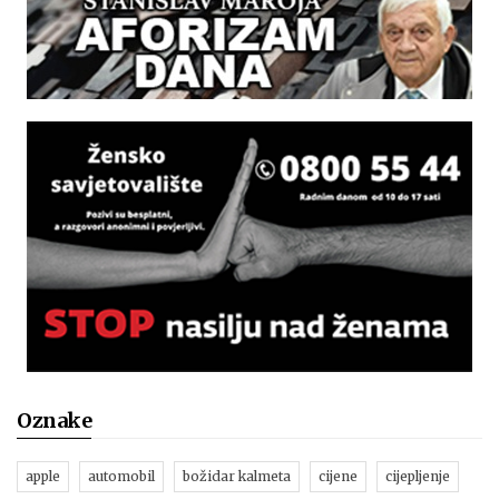
Oznake
apple
automobil
božidar kalmeta
cijene
cijepljenje