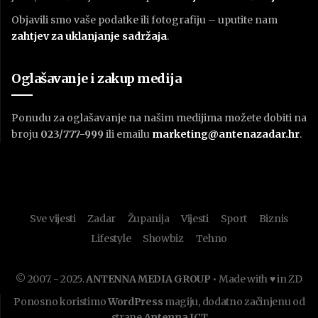
Objavili smo vaše podatke ili fotografiju – uputite nam
zahtjev za uklanjanje sadržaja
.
Oglašavanje i zakup medija
Ponudu za oglašavanje na našim medijima možete dobiti na
broju
023/777-999
ili emailu
marketing@antenazadar.hr
.
Sve vijesti
Zadar
Županija
Vijesti
Sport
Biznis
Lifestyle
Showbiz
Tehno
© 2007. - 2025.
ANTENNA MEDIA GROUP
• Made with ♥ in ZD
Ponosno koristimo
WordPress
magiju, dodatno začinjenu od
strane
Antenna ICT