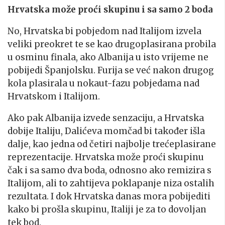
Hrvatska može proći skupinu i sa samo 2 boda
No, Hrvatska bi pobjedom nad Italijom izvela
veliki preokret te se kao drugoplasirana probila
u osminu finala, ako Albanija u isto vrijeme ne
pobijedi Španjolsku. Furija se već nakon drugog
kola plasirala u nokaut-fazu pobjedama nad
Hrvatskom i Italijom.
Ako pak Albanija izvede senzaciju, a Hrvatska
dobije Italiju, Dalićeva momčad bi također išla
dalje, kao jedna od četiri najbolje trećeplasirane
reprezentacije. Hrvatska može proći skupinu
čak i sa samo dva boda, odnosno ako remizira s
Italijom, ali to zahtijeva poklapanje niza ostalih
rezultata. I dok Hrvatska danas mora pobijediti
kako bi prošla skupinu, Italiji je za to dovoljan
tek bod.