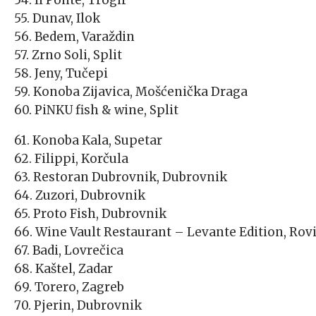
54. Il Ponte, Trogir
55. Dunav, Ilok
56. Bedem, Varaždin
57. Zrno Soli, Split
58. Jeny, Tučepi
59. Konoba Zijavica, Mošćenička Draga
60. PiNKU fish & wine, Split
61. Konoba Kala, Supetar
62. Filippi, Korčula
63. Restoran Dubrovnik, Dubrovnik
64. Zuzori, Dubrovnik
65. Proto Fish, Dubrovnik
66. Wine Vault Restaurant – Levante Edition, Rov
67. Badi, Lovrečica
68. Kaštel, Zadar
69. Torero, Zagreb
70. Pjerin, Dubrovnik