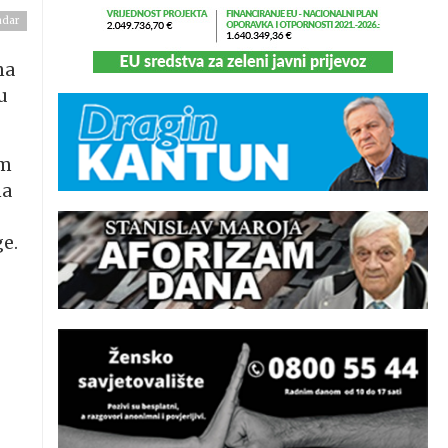
adar
ma
u
om
na
ge.