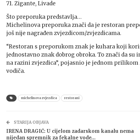
71. Zigante, Livade
Što preporuka predstavlja…
Michelinova preporuka znači da je restoran prep
još nije nagrađen zvjezdicom/zvjezdicama.
“Restoran s preporukom znak je kuhara koji korist
jednostavno znak dobrog obroka. To znači da su ins
na razini zvjezdica”, pojasnio je jednom priliko
vodiča.
michelinova zvjezdica
restorani
STARIJA OBJAVA
IRENA DRAGIĆ: U cijelom zadarskom kanalu nema
nijedan spremnik za fekalne vode…