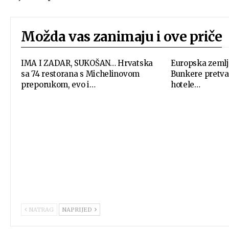
Možda vas zanimaju i ove priče
IMA I ZADAR, SUKOŠAN… Hrvatska
Europska zemlj
sa 74 restorana s Michelinovom
Bunkere pretvar
preporukom, evo i…
hotele…
NATRAG
NAPRIJED