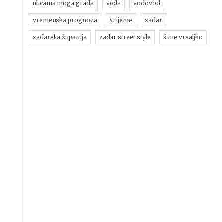
ulicama moga grada
voda
vodovod
vremenska prognoza
vrijeme
zadar
zadarska županija
zadar street style
šime vrsaljko