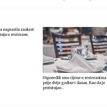
a napravila zaokret:
aju u restorane,
Usporedili smo cijene u restoranima
prije dvije godine i danas. Kao da je
protutnjao…