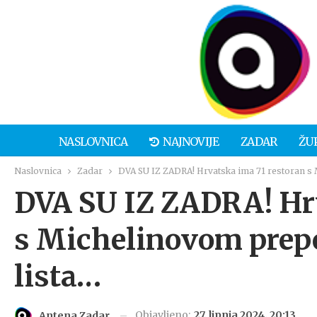
NASLOVNICA
NAJNOVIJE
ZADAR
ŽU
Naslovnica
Zadar
DVA SU IZ ZADRA! Hrvatska ima 71 restoran s M
DVA SU IZ ZADRA! Hrv
s Michelinovom prepo
lista…
Objavljeno:
27. lipnja 2024. 20:13
Antena Zadar