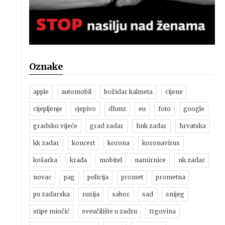
Oznake
apple
automobil
božidar kalmeta
cijene
cijepljenje
cjepivo
dhmz
eu
foto
google
gradsko vijeće
grad zadar
hnk zadar
hrvatska
kk zadar
koncert
korona
koronavirus
košarka
krađa
mobitel
namirnice
nk zadar
novac
pag
policija
promet
prometna
pu zadarska
rusija
sabor
sad
snijeg
stipe miočić
sveučilište u zadru
trgovina