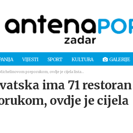
PANIJA
VIJESTI
SPORT
KULTURA
GALERIJE
ichelinovom preporukom, ovdje je cijela lista…
atska ima 71 restoran
rukom, ovdje je cijela