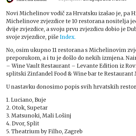
Novi Michelinov vodič za Hrvatsku izašao je, pa H
Michelinove zvjezdice te 10 restorana nositelja j
dvije zvjezdice, a svoju prvu zvjezdicu dobio je Du
svoje zvjezdice, piše
Index.
No, osim ukupno 11 restorana s Michelinovim zvj
preporukom, a i tu je došlo do nekih izmjena. Nai
– Wine Vault Restaurant – Levante Edition iz Rovi
splitski Zinfandel Food & Wine bar te Restaurant 
U nastavku donosimo popis svih hrvatskih resto
1. Luciano, Buje
2. Otok, Supetar
3. Matsunoki, Mali Lošinj
4. Dvor, Split
5. Theatrium by Filho, Zagreb