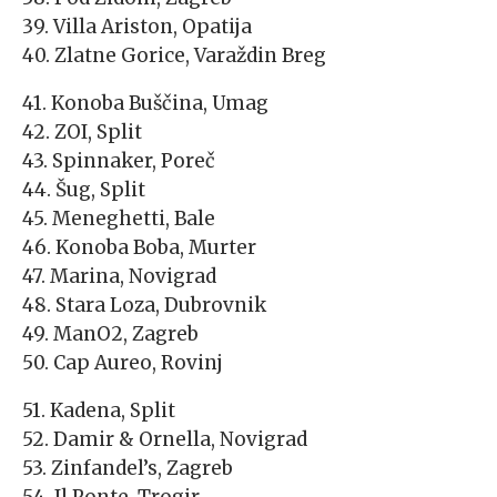
39. Villa Ariston, Opatija
40. Zlatne Gorice, Varaždin Breg
41. Konoba Buščina, Umag
42. ZOI, Split
43. Spinnaker, Poreč
44. Šug, Split
45. Meneghetti, Bale
46. Konoba Boba, Murter
47. Marina, Novigrad
48. Stara Loza, Dubrovnik
49. ManO2, Zagreb
50. Cap Aureo, Rovinj
51. Kadena, Split
52. Damir & Ornella, Novigrad
53. Zinfandel’s, Zagreb