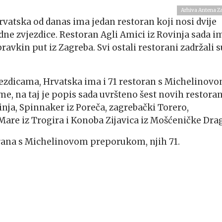
Arhiva Antena Z
rvatska od danas ima jedan restoran koji nosi dvije
edne zvjezdice. Restoran Agli Amici iz Rovinja sada i
bravkin put iz Zagreba. Svi ostali restorani zadržali s
ezdicama, Hrvatska ima i 71 restoran s Michelinov
me, na taj je popis sada uvršteno šest novih restora
nja, Spinnaker iz Poreča, zagrebački Torero,
Mare iz Trogira i Konoba Zijavica iz Mošćeničke Dra
rana s Michelinovom preporukom, njih 71.