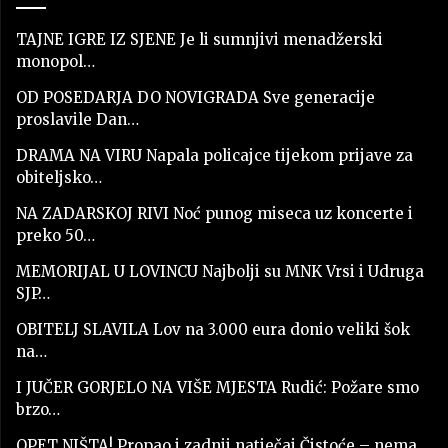
TAJNE IGRE IZ SJENE Je li sumnjivi menadžerski
monopol…
OD POSEDARJA DO NOVIGRADA Sve generacije
proslavile Dan…
DRAMA NA VIRU Napala policajce tijekom prijave za
obiteljsko…
NA ZADARSKOJ RIVI Noć punog miseca uz koncerte i
preko 50…
MEMORIJAL U LOVINCU Najbolji su MNK Vrsi i Udruga
SJP…
OBITELJ SLAVILA Lov na 3.000 eura donio veliki šok
na…
I JUČER GORJELO NA VIŠE MJESTA Rudić: Požare smo
brzo…
OPET NIŠTA! Propao i zadnji natječaj Čistoće – nema…