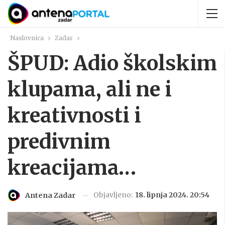
Naslovnica
Zadar
ŠPUD: Adio školskim
klupama, ali ne i
kreativnosti i
predivnim
kreacijama…
Objavljeno:
18. lipnja 2024. 20:54
Antena Zadar