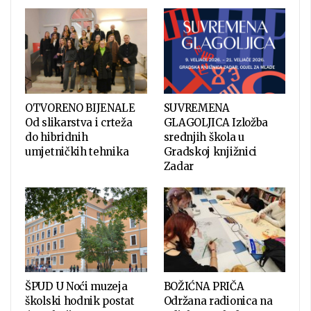
OTVORENO BIJENALE
SUVREMENA
Od slikarstva i crteža
GLAGOLJICA Izložba
do hibridnih
srednjih škola u
umjetničkih tehnika
Gradskoj knjižnici
Zadar
ŠPUD U Noći muzeja
BOŽIĆNA PRIČA
školski hodnik postat
Održana radionica na