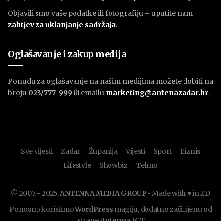
Objavili smo vaše podatke ili fotografiju – uputite nam
zahtjev za uklanjanje sadržaja
.
Oglašavanje i zakup medija
Ponudu za oglašavanje na našim medijima možete dobiti na
broju
023/777-999
ili emailu
marketing@antenazadar.hr
.
Sve vijesti
Zadar
Županija
Vijesti
Sport
Biznis
Lifestyle
Showbiz
Tehno
© 2007. - 2025.
ANTENNA MEDIA GROUP
• Made with ♥ in ZD
Ponosno koristimo
WordPress
magiju, dodatno začinjenu od
strane
Antenna ICT