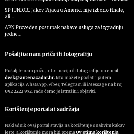
SP JUNIORI Jakov Pijaca u Americi nije izborio finale,
ali…
APN Proveden postupak nabave usluga za izgradnju
jedne…
Pošaljite nam priču ili fotografiju
Pošaljite nam priču, informaciju ili fotografiju na email
desk@antenazadar.hr
. Isto možete poslati i putem
aplikacija WhatsApp, Viber, Telegram ili iMessage na broj
092 2222 972
, rado ćemo je istražiti i objaviti.
Korištenje portala i sadržaja
Nakladnik ovaj portal stavlja na korištenje onakvim kakav
jeste, a korištenje mora biti prema
U
vjetima korištenja
.