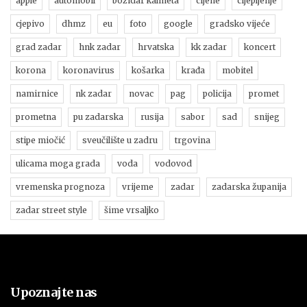
apple
automobil
božidar kalmeta
cijene
cijepljenje
cjepivo
dhmz
eu
foto
google
gradsko vijeće
grad zadar
hnk zadar
hrvatska
kk zadar
koncert
korona
koronavirus
košarka
krađa
mobitel
namirnice
nk zadar
novac
pag
policija
promet
prometna
pu zadarska
rusija
sabor
sad
snijeg
stipe miočić
sveučilište u zadru
trgovina
ulicama moga grada
voda
vodovod
vremenska prognoza
vrijeme
zadar
zadarska županija
zadar street style
šime vrsaljko
Upoznajte nas