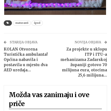
maturanti
špud
STARIJA OBJAVA
NOVIJA OBJAVA
KOLAN Otvorena
Za projekte u sklopu
Turistička ambulanta!
ITP i ITU-a
Općina nabavila i
mehanizama Zadarskoj
postavila u mjestu dva
županiji gotovo 70
AED uređaja…
milijuna eura, otocima
25,6 milijuna…
Možda vas zanimaju i ove
priče