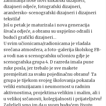
zanimanja nose novi slikarski dizajneri,
dizajneri odjeće, fotografski dizajneri,
aranžersko-scenografski dizajneri i dizajneri
tekstila!
Još u petak je maturirala i nova generacija
šivača odjeće, a obranu su uspješno odraili i
budući grafički dizajneri…
U svim učionicama/radionicama je vladala
svečana atmosfera, a foto-galerija školskog FB-
a vodi nas u scenografsku učionicu gdje je
scenografska grupa 4. D razreda imala pune
ruke posla, jer trebalo je sve makete
premještati za svaku pojedinačnu obranu! Ta
grupa je tijekom svojeg školovanja pokazala
veliki entuzijazam i neumornost u radnim
aktivnostima, projektima velikim i malim, ali i
u velikoj srčanosti, kolegijalnosti i prijateljstvu!
Zaželjeli smo im da u svom budućem životu