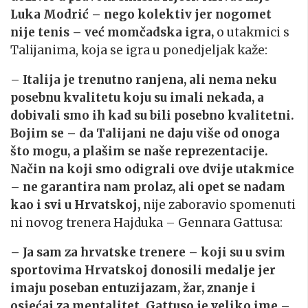
Luka Modrić – nego kolektiv jer nogomet
nije tenis – već momčadska igra,
o utakmici s
Talijanima, koja se igra u ponedjeljak kaže:
– Italija je trenutno ranjena, ali nema neku
posebnu kvalitetu koju su imali nekada, a
dobivali smo ih kad su bili posebno kvalitetni.
Bojim se – da Talijani ne daju više od onoga
što mogu, a plašim se naše reprezentacije.
Način na koji smo odigrali ove dvije utakmice
– ne garantira nam prolaz, ali opet se nadam
kao i svi u Hrvatskoj,
nije zaboravio spomenuti
ni novog trenera Hajduka – Gennara Gattusa:
– Ja sam za hrvatske trenere – koji su u svim
sportovima Hrvatskoj donosili medalje jer
imaju poseban entuzijazam, žar, znanje i
osjećaj za mentalitet. Gattuso je veliko ime –