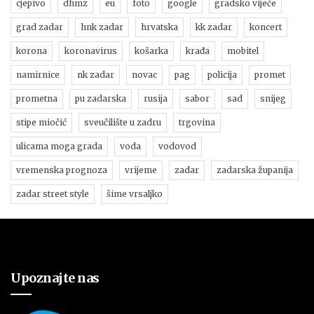
cjepivo
dhmz
eu
foto
google
gradsko vijeće
grad zadar
hnk zadar
hrvatska
kk zadar
koncert
korona
koronavirus
košarka
krađa
mobitel
namirnice
nk zadar
novac
pag
policija
promet
prometna
pu zadarska
rusija
sabor
sad
snijeg
stipe miočić
sveučilište u zadru
trgovina
ulicama moga grada
voda
vodovod
vremenska prognoza
vrijeme
zadar
zadarska županija
zadar street style
šime vrsaljko
Upoznajte nas