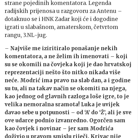
strane pojedinih komentatora. Legenda
radijskih prijenosa u razgovoru za Antenu –
dotaknuo se i HNK Zadar koji će i dogodine
igrati u slabašnom, amaterskom, četvrtom
rangu, 3.NL-jug.
–
Najviše me iziritiralo ponašanje nekih
komentatora, a ne želim ih imenovati – koji
su se okomili na čovjeka koji je dao hrvatskoj
reprezentaciji nešto što nitko nikada više
neće. Modrić ima pravo na slab dan, a i godine
su tu, ali na takav način se okomiti na njega,
kao jednog od glavnih razloga loše igre, to je
velika nemoralna sramota! Luka je uvijek
davao sebe u potpunosti – od ‘A’ do ‘Ž’, ali je sve
ove udarce podnio izvanredno. Ogorčen sam
kao čovjek i novinar – jer sam Modrića
doživio u pravom smislu riječi. Krivac nije