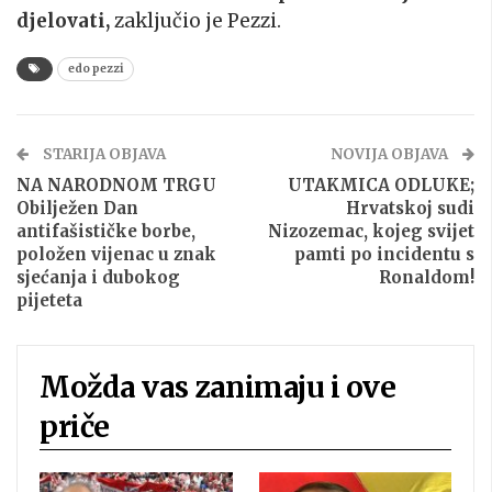
djelovati,
zaključio je Pezzi.
edo pezzi
STARIJA OBJAVA
NOVIJA OBJAVA
NA NARODNOM TRGU
UTAKMICA ODLUKE;
Obilježen Dan
Hrvatskoj sudi
antifašističke borbe,
Nizozemac, kojeg svijet
položen vijenac u znak
pamti po incidentu s
sjećanja i dubokog
Ronaldom!
pijeteta
Možda vas zanimaju i ove
priče