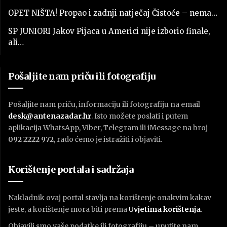
OPET NIŠTA! Propao i zadnji natječaj Čistoće – nema…
SP JUNIORI Jakov Pijaca u Americi nije izborio finale,
ali…
Pošaljite nam priču ili fotografiju
Pošaljite nam priču, informaciju ili fotografiju na email
desk@antenazadar.hr
. Isto možete poslati i putem
aplikacija WhatsApp, Viber, Telegram ili iMessage na broj
092 2222 972
, rado ćemo je istražiti i objaviti.
Korištenje portala i sadržaja
Nakladnik ovaj portal stavlja na korištenje onakvim kakav
jeste, a korištenje mora biti prema
U
vjetima korištenja
.
Objavili smo vaše podatke ili fotografiju – uputite nam