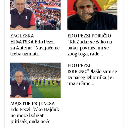
ENGLESKA –
EDO PEZZI PORUČIO:
HRVATSKA Edo Pezzi
“KK Zadar se žalio na
za Antenu: “Navijače ne
buku, povraća mi se
treba uzimati…
zbog toga, rade…
EDO PEZZI
ISKRENO:”Plašio sam se
za našeg izbornika, jer
ima srčane…
MAJSTOR PRIJENOSA
Edo Pezzi: “Ako Hajduk
ne može izdržati
pritisak, onda neće…