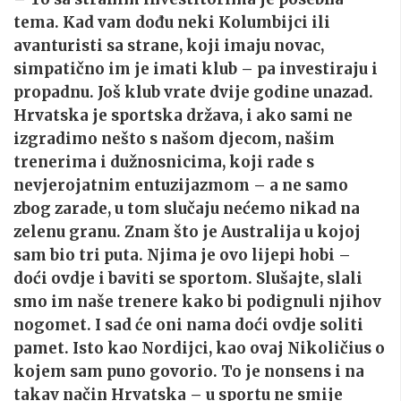
tema. Kad vam dođu neki Kolumbijci ili
avanturisti sa strane, koji imaju novac,
simpatično im je imati klub – pa investiraju i
propadnu. Još klub vrate dvije godine unazad.
Hrvatska je sportska država, i ako sami ne
izgradimo nešto s našom djecom, našim
trenerima i dužnosnicima, koji rade s
nevjerojatnim entuzijazmom – a ne samo
zbog zarade, u tom slučaju nećemo nikad na
zelenu granu. Znam što je Australija u kojoj
sam bio tri puta. Njima je ovo lijepi hobi –
doći ovdje i baviti se sportom. Slušajte, slali
smo im naše trenere kako bi podignuli njihov
nogomet. I sad će oni nama doći ovdje soliti
pamet. Isto kao Nordijci, kao ovaj Nikoličius o
kojem sam puno govorio. To je nonsens i na
takav način Hrvatska – u sportu ne smije