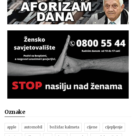
Oznake
apple
automobil
božidar kalmeta
cijene
cijepljenje