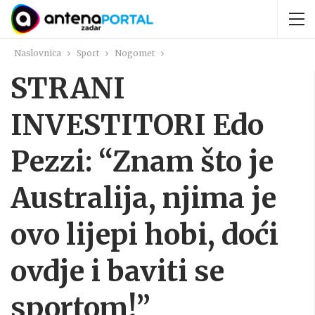
Naslovnica
Sport
Nogomet
STRANI
INVESTITORI Edo
Pezzi: “Znam što je
Australija, njima je
ovo lijepi hobi, doći
ovdje i baviti se
sportom!”