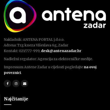
Nakladnik: ANTENA PORTAL j.d.o.o.
Adresa: Trg kneza Višeslava 6g, Zadar
Kontakt: 023/777-999,
desk@antenazadar.hr
Nadležni regulator: Agencija za elektorničke medije.
Impressum Antene Zadar u cijelosti pogledajte
na ovoj
poveznici
.
Najčitanije