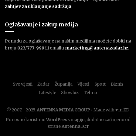
zahtjev za uklanjanje sadržaja
.
Oglašavanje i zakup medija
Ponudu za oglašavanje na našim medijima možete dobiti na
broju
023/777-999
ili emailu
marketing@antenazadar.hr
.
Sve vijesti
Zadar
Županija
Vijesti
Sport
Biznis
Lifestyle
Showbiz
Tehno
© 2007. - 2025.
ANTENNA MEDIA GROUP
• Made with ♥ in ZD
Ponosno koristimo
WordPress
magiju, dodatno začinjenu od
strane
Antenna ICT