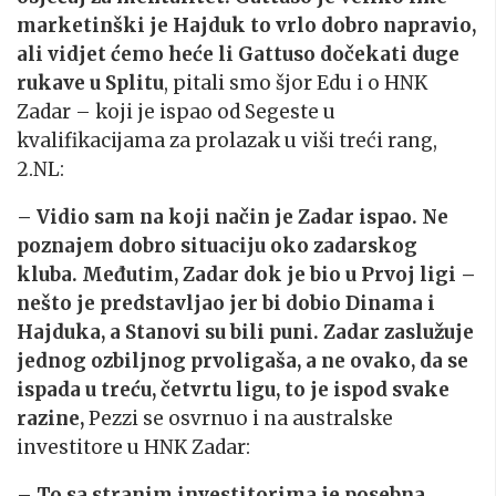
marketinški je Hajduk to vrlo dobro napravio,
ali vidjet ćemo heće li Gattuso dočekati duge
rukave u Splitu
, pitali smo šjor Edu i o HNK
Zadar – koji je ispao od Segeste u
kvalifikacijama za prolazak u viši treći rang,
2.NL:
– Vidio sam na koji način je Zadar ispao. Ne
poznajem dobro situaciju oko zadarskog
kluba. Međutim, Zadar dok je bio u Prvoj ligi –
nešto je predstavljao jer bi dobio Dinama i
Hajduka, a Stanovi su bili puni. Zadar zaslužuje
jednog ozbiljnog prvoligaša, a ne ovako, da se
ispada u treću, četvrtu ligu, to je ispod svake
razine,
Pezzi se osvrnuo i na australske
investitore u HNK Zadar:
– To sa stranim investitorima je posebna