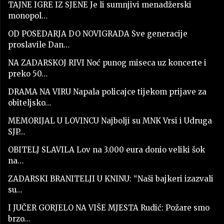
TAJNE IGRE IZ SJENE Je li sumnjivi menadžerski
monopol…
OD POSEDARJA DO NOVIGRADA Sve generacije
proslavile Dan…
NA ZADARSKOJ RIVI Noć punog miseca uz koncerte i
preko 50…
DRAMA NA VIRU Napala policajce tijekom prijave za
obiteljsko…
MEMORIJAL U LOVINCU Najbolji su MNK Vrsi i Udruga
SJP…
OBITELJ SLAVILA Lov na 3.000 eura donio veliki šok
na…
ZADARSKI BRANITELJI U KNINU: “Naši bajkeri izazvali
su…
I JUČER GORJELO NA VIŠE MJESTA Rudić: Požare smo
brzo…