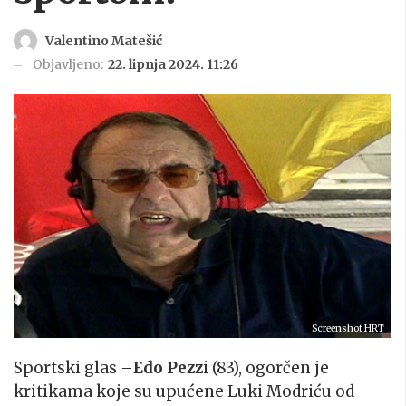
Valentino Matešić
Objavljeno:
22. lipnja 2024. 11:26
Screenshot HRT
Sportski glas –
Edo Pezz
i (83), ogorčen je
kritikama koje su upućene Luki Modriću od