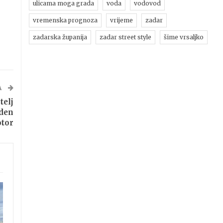
ulicama moga grada
voda
vodovod
vremenska prognoza
vrijeme
zadar
zadarska županija
zadar street style
šime vrsaljko
A
telj
aden
tor