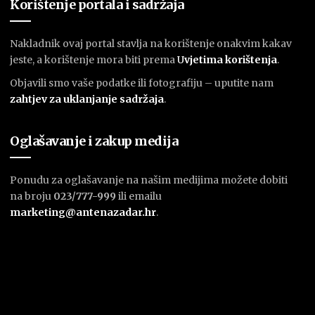
Korištenje portala i sadržaja
Nakladnik ovaj portal stavlja na korištenje onakvim kakav
jeste, a korištenje mora biti prema
U
vjetima korištenja
.
Objavili smo vaše podatke ili fotografiju – uputite nam
zahtjev za uklanjanje sadržaja
.
Oglašavanje i zakup medija
Ponudu za oglašavanje na našim medijima možete dobiti
na broju
023/777-999
ili emailu
marketing@antenazadar.hr
.