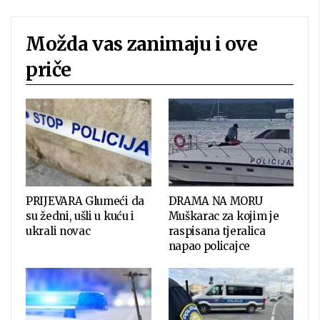
Možda vas zanimaju i ove
priče
PRIJEVARA Glumeći da
DRAMA NA MORU
su žedni, ušli u kuću i
Muškarac za kojim je
ukrali novac
raspisana tjeralica
napao policajce