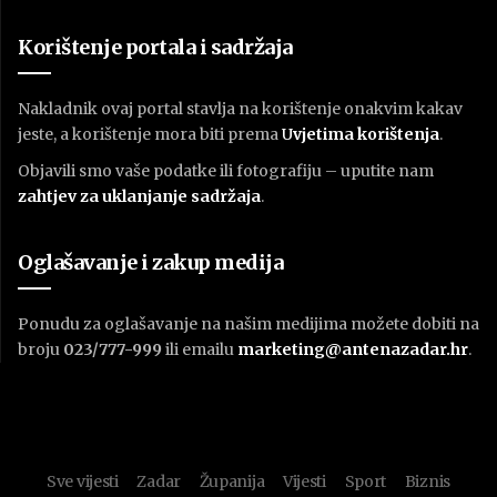
Korištenje portala i sadržaja
Nakladnik ovaj portal stavlja na korištenje onakvim kakav
jeste, a korištenje mora biti prema
U
vjetima korištenja
.
Objavili smo vaše podatke ili fotografiju – uputite nam
zahtjev za uklanjanje sadržaja
.
Oglašavanje i zakup medija
Ponudu za oglašavanje na našim medijima možete dobiti na
broju
023/777-999
ili emailu
marketing@antenazadar.hr
.
Sve vijesti
Zadar
Županija
Vijesti
Sport
Biznis