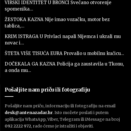
VIRSKI IDENTITET U BRONCI Svečano otvorenje
spomenika…
ŽESTOKA KAZNA Nije imao vozačku, motor bez
tablica,…
KRIM ISTRAGA U Privlaci napali Nijemca i ukrali mu
novac i…
ŠTETA VIŠE TISUĆA EURA Provalio u mobilnu kućicu…
DOČEKALA GA KAZNA Policija ga zaustavila u Tkonu,
a onda mu…
Pošaljite nam priču ili fotografiju
Pošaljite nam priču, informaciju ili fotografiju na email
desk@antenazadar.hr
. Isto možete poslati i putem
aplikacija WhatsApp, Viber, Telegram ili iMessage na broj
092 2222 972
, rado ćemo je istražiti i objaviti.