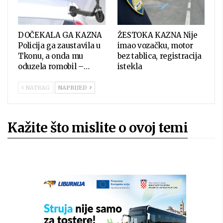
DOČEKALA GA KAZNA
ŽESTOKA KAZNA Nije
Policija ga zaustavila u
imao vozačku, motor
Tkonu, a onda mu
bez tablica, registracija
oduzela romobil –…
istekla
NATRAG
NAPRIJED
Kažite što mislite o ovoj temi