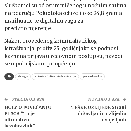
službenici su od osumnjičenog u noćnim satima
na području Poluotoka oduzeli oko 24,8 grama
marihuane te digitalnu vagu za
precizno mjerenje.
Nakon provedenog kriminalističkog
istraživanja, protiv 25-godišnjaka se podnosi
kaznena prijava u redovnom postupku, navodi
se u policijskom priopćenju.
droga
kriminalističko istraživanje
pu zadarska
STARIJA OBJAVA
NOVIJA OBJAVA
HOLY O POVEĆANJU
TEŠKE OZLIJEDE Strani
PLAĆA “To je
državljanin ozlijedio
ultimativni
dvoje ljudi
bezobrazluk”