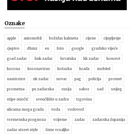
Oznake
apple
automobil
božidar kalmeta
cijene
cijepljenje
cjepivo
dhmz
eu
foto
google
gradsko vijeće
grad zadar
hnk zadar
hrvatska
kk zadar
koncert
korona
koronavirus
košarka
krađa
mobitel
namirnice
nk zadar
novac
pag
policija
promet
prometna
pu zadarska
rusija
sabor
sad
snijeg
stipe miočić
sveučilište u zadru
trgovina
ulicama moga grada
voda
vodovod
vremenska prognoza
vrijeme
zadar
zadarska županija
zadar street style
šime vrsaljko