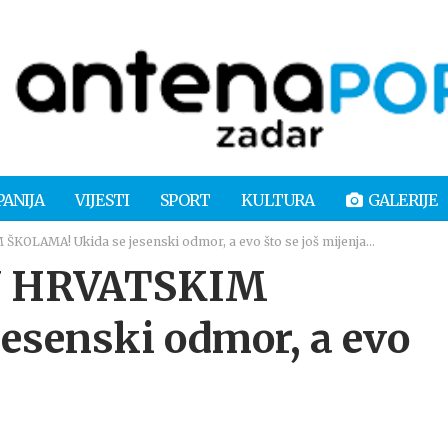
PANIJA
VIJESTI
SPORT
KULTURA
GALERIJE
OLAMA! Ukida se jesenski odmor, a evo što se još mijenja…
U HRVATSKIM
esenski odmor, a evo