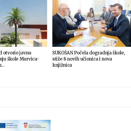
 otvorio javnu
SUKOŠAN Počela dogradnja škole,
nju škole Murvica-
stiže 8 novih učionica i nova
nu…
knjižnica