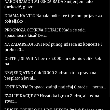
NAKON SAMO 3 MJESECA RADA Smijenjen Luka
Čurković, glavni…
DRAMA NA VIRU Napala policajce tijekom prijave za
obiteljsko…
PROGNOZA OTKRIVA DETALJE Kada će stići
spasonosna kiša? Evo…
NA ZADARSKOJ RIVI Noć punog miseca uz koncerte i
preko 50…
OBITELJ SLAVILA Lov na 3.000 eura donio veliki šok
na…
NEVJEROJATNO Čak 10.000 Zadrana ima pravo na
besplatan javni…
OPET NIŠTA! Propao i zadnji natječaj Čistoće – nema…
KVALIFIKACIJE SP Hrvatska igra u Zadru, ali jedna
stvar…