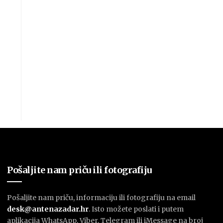
Pošaljite nam priču ili fotografiju
Pošaljite nam priču, informaciju ili fotografiju na email
desk@antenazadar.hr
. Isto možete poslati i putem
aplikacija WhatsApp, Viber, Telegram ili iMessage na broj