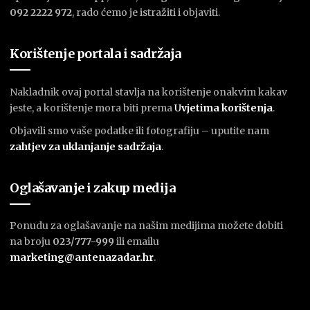
092 2222 972
, rado ćemo je istražiti i objaviti.
Korištenje portala i sadržaja
Nakladnik ovaj portal stavlja na korištenje onakvim kakav
jeste, a korištenje mora biti prema
U
vjetima korištenja
.
Objavili smo vaše podatke ili fotografiju – uputite nam
zahtjev za uklanjanje sadržaja
.
Oglašavanje i zakup medija
Ponudu za oglašavanje na našim medijima možete dobiti
na broju
023/777-999
ili emailu
marketing@antenazadar.hr
.