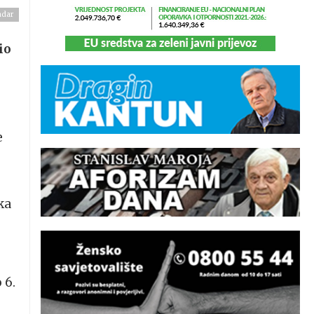
adar
io
e
ka
 6.