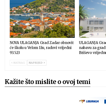
NOVA ULAGANJA Grad Zadar obnovit
ULAGANJA Grad
će školu u Velom Ižu, radovi vrijedni
nabavu za grad
93.523
Briševo vrijed
NATRAG
NAPRIJED
Kažite što mislite o ovoj temi