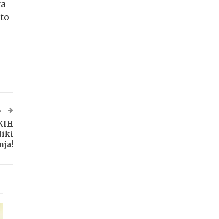
ka
 to
A
KIH
liki
nja!