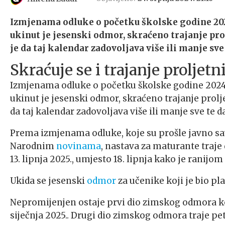
Izmjenama odluke o početku školske godine 2024.
ukinut je jesenski odmor, skraćeno trajanje pro
je da taj kalendar zadovoljava više ili manje sve
Skraćuje se i trajanje proljet
Izmjenama odluke o početku školske godine 2024./
ukinut je jesenski odmor, skraćeno trajanje prolj
da taj kalendar zadovoljava više ili manje sve te d
Prema izmjenama odluke, koje su prošle javno savj
Narodnim
novinama
, nastava za maturante traje 
13. lipnja 2025., umjesto 18. lipnja kako je ranij
Ukida se jesenski
odmor
za učenike koji je bio pl
Nepromijenjen ostaje prvi dio zimskog odmora koji
siječnja 2025.. Drugi dio zimskog odmora traje pet