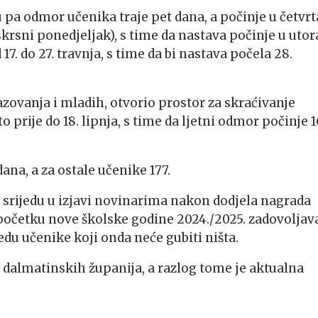
u pa odmor učenika traje pet dana, a počinje u četvr
 (Uskrsni ponedjeljak), s time da nastava počinje u uto
7. do 27. travnja, s time da bi nastava počela 28.
azovanja i mladih, otvorio prostor za skraćivanje
 prije do 18. lipnja, s time da ljetni odmor počinje 1
na, a za ostale učenike 177.
 srijedu u izjavi novinarima nakon dodjela nagrada
očetku nove školske godine 2024./2025. zadovoljav
redu učenike koji onda neće gubiti ništa.
m dalmatinskih županija, a razlog tome je aktualna