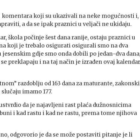
j komentara koji su ukazivali na neke mogućnosti i,
raviti, a da se ipak praznici u veljači ne ukidaju.
, škola počinje šest dana ranije, ostaju praznici u
dana koji je trebalo osigurati osigurali smo na dva
 u jesenskim gdje smo onda dobili po jedan-dva dana
 se preklapaju i na taj način je izrađen ovaj kalendar
otnom” razdoblju od 163 dana za maturante, zakonski
m slučaju imamo 177.
ustvrdio da je najavljeni rast plaća dužnosnicima
 buni i kad rastu i kad ne rastu, prema tome njihova
o, odgovorio je da se može postaviti pitanje je li