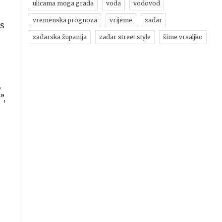
ulicama moga grada
voda
vodovod
vremenska prognoza
vrijeme
zadar
 s
zadarska županija
zadar street style
šime vrsaljko
,
”,