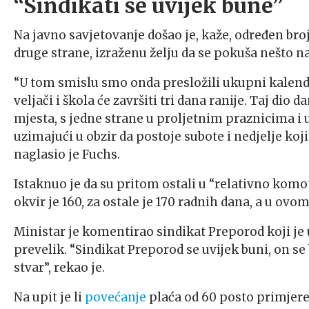
“Sindikati se uvijek bune”
Na javno savjetovanje došao je, kaže, određen bro
druge strane, izraženu želju da se pokuša nešto nap
“U tom smislu smo onda presložili ukupni kalendar
veljači i škola će završiti tri dana ranije. Taj dio 
mjesta, s jedne strane u proljetnim praznicima i
uzimajući u obzir da postoje subote i nedjelje koji
naglasio je Fuchs.
Istaknuo je da su pritom ostali u “relativno kom
okvir je 160, za ostale je 170 radnih dana, a u ovo
Ministar je komentirao sindikat Preporod koji je 
prevelik. “Sindikat Preporod se uvijek buni, on se
stvar”, rekao je.
Na upit je li
povećanje
plaća od 60 posto primjeren