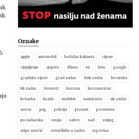
tak
rak
Oznake
6.
apple
automobil
božidar kalmeta
cijene
cijepljenje
cjepivo
dhmz
eu
foto
google
gradsko vijeće
grad zadar
hnk zadar
hrvatska
kk zadar
koncert
korona
koronavirus
aju
košarka
krađa
mobitel
namirnice
nk zadar
novac
pag
policija
promet
prometna
pu zadarska
rusija
sabor
sad
snijeg
stipe miočić
sveučilište u zadru
trgovina