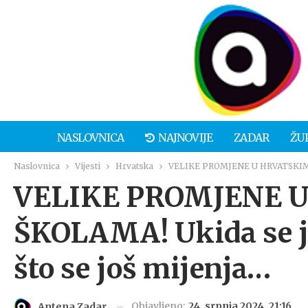
NASLOVNICA
NAJNOVIJE
ZADAR
ŽU
Naslovnica
Vijesti
Hrvatska
VELIKE PROMJENE U HRVATSKIM ŠK
VELIKE PROMJENE 
ŠKOLAMA! Ukida se j
što se još mijenja…
Objavljeno:
24. srpnja 2024. 21:16
Antena Zadar