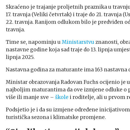
Skraćeno je trajanje proljetnih praznika u travnj
17. travnja (Veliki četvrtak) i traje do 21. travnja
22. travnja. Ranijom odlukom bilo je predviđen od 1
travnja.
Time se, napominju u
Ministarstvu
znanosti, obr
nastavne godine koja sad traje do 13. lipnja umjesto
lipnja 2025.
Nastavna godina za maturante ima 163 nastavna da
Ministar obrazovanja Radovan Fuchs ocijenio je u
najboljim maturantima da ove izmjene odluke o p
više ili manje sve –
škole
i roditelje, ali u prvom 
Podsjetio je i da su izmjene određene inicijativo
turistička sezona i klimatske promjene.