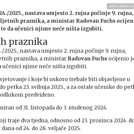
Arhiva Antena Z
/2025., nastava umjesto 2. rujna počinje 9. rujna,
ljetnih praznika, a ministar Radovan Fuchs ocijen
 te da učenici njime neće ništa izgubiti.
nih praznika
2025., nastava umjesto 2. rujna počinje 9. rujna,
etnih praznika, a ministar
Radovan Fuchs
ocijenio j
a učenici njime neće ništa izgubiti.
etovanje i koje bi uskoro trebale biti objavljene u
do petka 23. svibnja 2025., a za ostale učenike do pet
om odlukom predviđeno.
aniran od 31. listopada do 3. studenog 2024.
 traje dva tjedna, odnosno od 23. prosinca 2024. do
 dana od 24. do 28. veljače 2025.