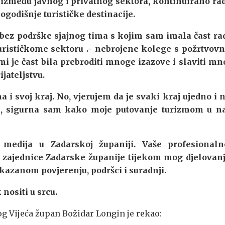
ju između javnog i privatnog sektora, kontinuirano ra
ogodišnje turističke destinacije.
 bez podrške sjajnog tima s kojim sam imala čast rad
turističkome sektoru .- nebrojene kolege s požrtvov
i je čast bila prebroditi mnoge izazove i slaviti m
jateljstvu.
 i svoj kraj. No, vjerujem da je svaki kraj ujedno i 
je, sigurna sam kako moje putovanje turizmom u na
medija u Zadarskoj županiji. Vaše profesionaln
e zajednice Zadarske županije tijekom mog djelovan
 ukazanom povjerenju, podršci i suradnji.
nositi u srcu.
og Vijeća župan Božidar Longin je rekao: