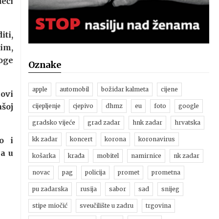
deći
iti,
nim,
noge
Oznake
apple
automobil
božidar kalmeta
cijene
novi
šoj
cijepljenje
cjepivo
dhmz
eu
foto
google
gradsko vijeće
grad zadar
hnk zadar
hrvatska
o i
kk zadar
koncert
korona
koronavirus
ja u
košarka
krađa
mobitel
namirnice
nk zadar
novac
pag
policija
promet
prometna
pu zadarska
rusija
sabor
sad
snijeg
stipe miočić
sveučilište u zadru
trgovina