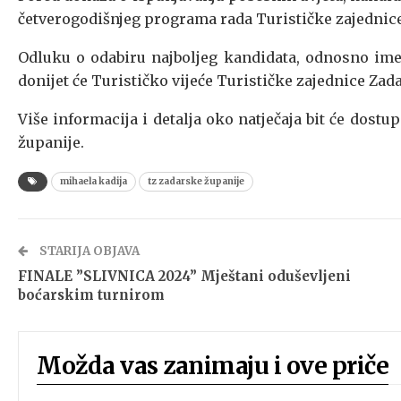
četverogodišnjeg programa rada Turističke zajednic
Odluku o odabiru najboljeg kandidata, odnosno ime
donijet će Turističko vijeće Turističke zajednice Zad
Više informacija i detalja oko natječaja bit će dos
županije.
mihaela kadija
tz zadarske županije
STARIJA OBJAVA
FINALE ”SLIVNICA 2024” Mještani oduševljeni
boćarskim turnirom
Možda vas zanimaju i ove priče