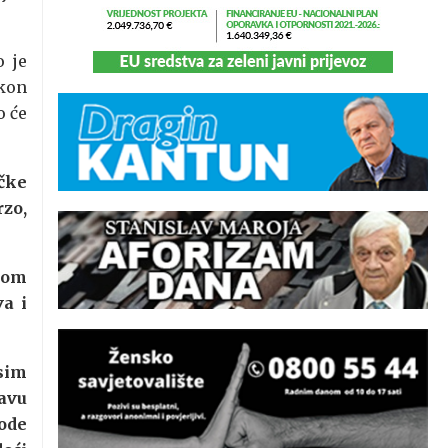
o je
akon
o će
ičke
zo,
elom
va i
osim
tavu
vode