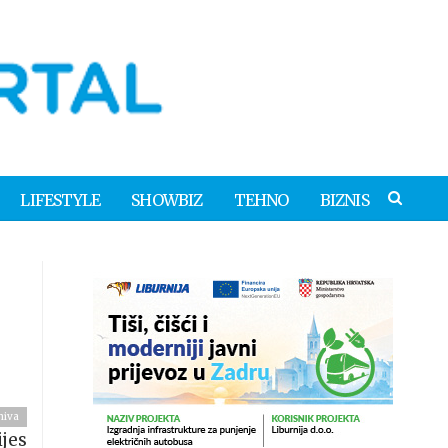
LIFESTYLE
SHOWBIZ
TEHNO
BIZNIS
hiva
jes