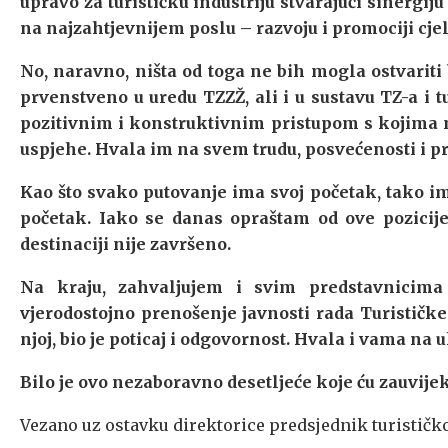
upravo za turističku industriju stvarajući sinergi
na najzahtjevnijem poslu – razvoju i promociji cjel
No, naravno, ništa od toga ne bih mogla ostvariti
prvenstveno u uredu TZZŽ, ali i u sustavu TZ-a i 
pozitivnim i konstruktivnim pristupom s kojima m
uspjehe. Hvala im na svem trudu, posvećenosti i pri
Kao što svako putovanje ima svoj početak, tako ima
početak. Iako se danas opraštam od ove pozici
destinaciji nije završeno.
Na kraju, zahvaljujem i svim predstavnicima 
vjerodostojno prenošenje javnosti rada Turističk
njoj, bio je poticaj i odgovornost. Hvala i vama na
Bilo je ovo nezaboravno desetljeće koje ću zauvijek 
Vezano uz ostavku direktorice predsjednik turističk