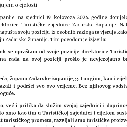
ujem o cjelosti:
panije, na sjednici 19. kolovoza 2024. godine donijel
ektorice Turističke zajednice Zadarske županije. N
napušta svoju poziciju iz osobnih razloga te vjeruje kak
oju Zadarske županije.
Tim povodom je izjavila:
k se opraštam od svoje pozicije direktorice Turist
na rada na ovoj poziciji prošlo je nevjerojatno br
eća, županu Zadarske županije, g. Longinu, kao i cij
azali i podršci svo ovo vrijeme. Bez njihovog vodst
moguće.
, već i prilika da služim svojoj zajednici i doprin
o smo kao tim u Turističkoj zajednici i cijelom sus
t turističkog prometa, razvijali smo turističke proiz