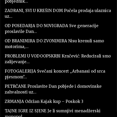
pobjednik…
ZADRANI, SVI U KREŠIN DOM Počela prodaja ulaznica
uz…
OD POSEDARJA DO NOVIGRADA Sve generacije
proslavile Dan…
OD BRANIMIRA DO ZVONIMIRA Nisu krenuli samo
motorima,…
PROBLEMI U VODOOPSKRBI Krnčević: Reducirali smo
zalijevanje…
FOTOGALERIJA Svečani koncert „Arbanasi od srca
pjesmom”…
PETRČANE Proslavite Dan pobjede i domovinske
zahvalnosti uz…
ZRMANJA Održan Kajak kup – Poskok 3
TAJNE IGRE IZ SJENE Je li sumnjivi menadžerski
monopol…