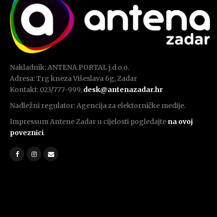
Nakladnik: ANTENA PORTAL j.d.o.o.
Adresa: Trg kneza Višeslava 6g, Zadar
Kontakt: 023/777-999,
desk@antenazadar.hr
Nadležni regulator: Agencija za elektorničke medije.
Impressum Antene Zadar u cijelosti pogledajte
na ovoj
poveznici
.