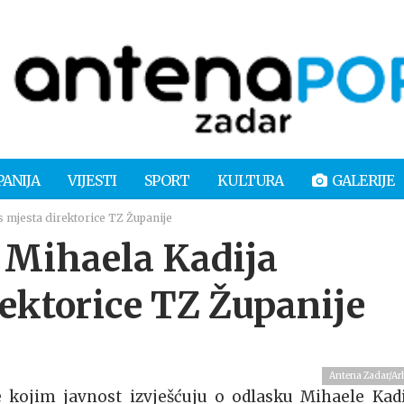
PANIJA
VIJESTI
SPORT
KULTURA
GALERIJE
 mjesta direktorice TZ Županije
Mihaela Kadija
rektorice TZ Županije
Antena Zadar/Ar
e kojim javnost izvješćuju o odlasku Mihaele Kadi