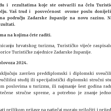
i rezultatima koje ste ostvarili na čelu Turisti
blju. Vaš trud i posvećenost ovome poslu donijeli
 na području Zadarske županije na novu razinu.
N
zultati.
a na kojima ćete raditi.
canju hrvatskog turizma, Turističko vijeće raspisal
torice Turističke zajednice Zadarske županije.
olovoza 2024.
uključuju završen preddiplomski i diplomski sveučil
čilišni studij ili specijalistički diplomski stručni stu
im poslovima u turizmu, ili najmanje šest godina ra
stečene stručne spreme, a potrebno je znanje jedno
i prilikom prijave na natječaj moraju priložiti i prije