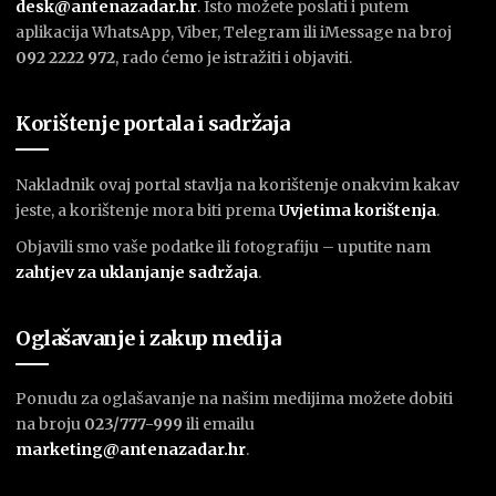
desk@antenazadar.hr
. Isto možete poslati i putem
aplikacija WhatsApp, Viber, Telegram ili iMessage na broj
092 2222 972
, rado ćemo je istražiti i objaviti.
Korištenje portala i sadržaja
Nakladnik ovaj portal stavlja na korištenje onakvim kakav
jeste, a korištenje mora biti prema
U
vjetima korištenja
.
Objavili smo vaše podatke ili fotografiju – uputite nam
zahtjev za uklanjanje sadržaja
.
Oglašavanje i zakup medija
Ponudu za oglašavanje na našim medijima možete dobiti
na broju
023/777-999
ili emailu
marketing@antenazadar.hr
.