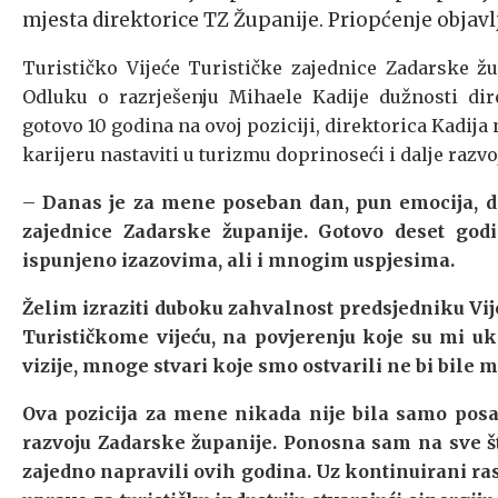
mjesta direktorice TZ Županije. Priopćenje objavlj
Turističko Vijeće Turističke zajednice Zadarske žu
Odluku o razrješenju Mihaele Kadije dužnosti dir
gotovo 10 godina na ovoj poziciji, direktorica Kadija 
karijeru nastaviti u turizmu doprinoseći i dalje razv
–
Danas je za mene poseban dan, pun emocija, do
zajednice Zadarske županije. Gotovo deset godi
ispunjeno izazovima, ali i mnogim uspjesima.
Želim izraziti duboku zahvalnost predsjedniku Vij
Turističkome vijeću, na povjerenju koje su mi uk
vizije, mnoge stvari koje smo ostvarili ne bi bile 
Ova pozicija za mene nikada nije bila samo posao
razvoju Zadarske županije. Ponosna sam na sve št
zajedno napravili ovih godina. Uz kontinuirani ras