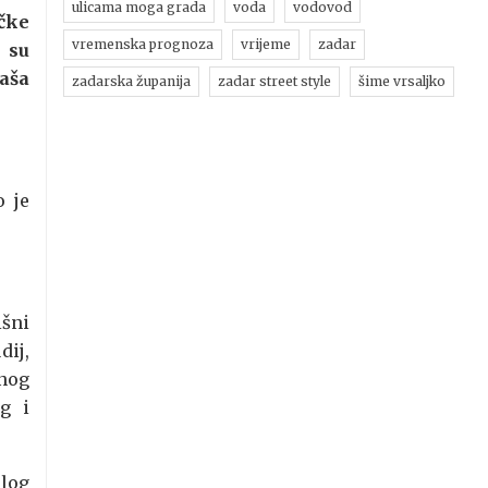
ulicama moga grada
voda
vodovod
čke
vremenska prognoza
vrijeme
zadar
 su
aša
zadarska županija
zadar street style
šime vrsaljko
o je
išni
dij,
dnog
g i
dlog