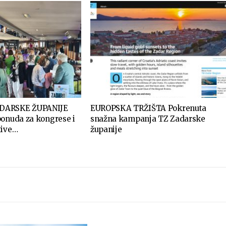
DARSKE ŽUPANIJE
EUROPSKA TRŽIŠTA Pokrenuta
ponuda za kongrese i
snažna kampanja TZ Zadarske
tive…
županije