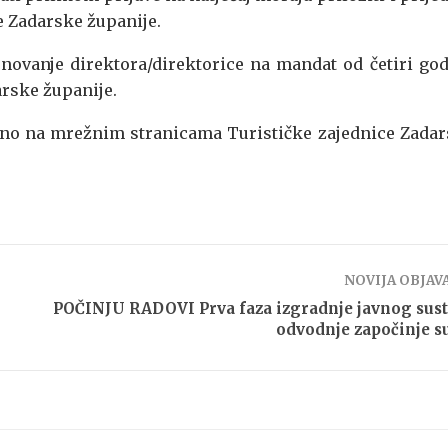
e Zadarske županije.
novanje direktora/direktorice na mandat od četiri go
arske županije.
tupno na mrežnim stranicama Turističke zajednice Zada
NOVIJA OBJAV
POČINJU RADOVI Prva faza izgradnje javnog sus
odvodnje započinje s