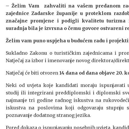
–
Želim Vam zahvaliti na vašem predanom radu 
zajednice Zadarske županije u proteklom razdo
značajne promjene i podigli kvalitetu turizma
suradnja bila je izvrsna o čemu govore ostvareni re
Želim vam puno uspjeha u budućem radu i projektim
Sukladno Zakonu o turističkim zajednicama i promi
Natječaj za izbor i imenovanje novog direktora/direk
Natječaj će biti otvoren
14 dana od dana objave 20. k
Neki od uvjeta koje kandidati moraju ispunjavati 
studij ili integrirani preddiplomski i diplomski sveu
najmanje tri godine radnog iskustva na rukovodeć
iskustva na poslovima koji odgovaraju stupnju 
poznavanje dodatnog stranog jezika.
Pored dokaza o ispunjavanju posebnih uvjeta, kandidat