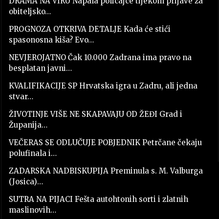
DRAMA NA VIRU Napala policajce tijekom prijave za
obiteljsko…
PROGNOZA OTKRIVA DETALJE Kada će stići
spasonosna kiša? Evo…
NEVJEROJATNO Čak 10.000 Zadrana ima pravo na
besplatan javni…
KVALIFIKACIJE SP Hrvatska igra u Zadru, ali jedna
stvar…
ŽIVOTINJE VIŠE NE SKAPAVAJU OD ŽEĐI Grad i
Županija…
VEČERAS SE ODLUČUJE POBJEDNIK Petrčane čekaju
polufinala i…
ZADARSKA NADBISKUPIJA Preminula s. M. Valburga
(Josica)…
SUTRA NA PIJACI Fešta autohtonih sorti i zlatnih
maslinovih…