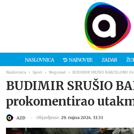
NASLOVNICA
NAJNOVIJE
ZADAR
ŽU
Naslovnica
Sport
Nogomet
BUDIMIR SRUŠIO BARCELONU Ovak
BUDIMIR SRUŠIO BA
prokomentirao utak
Objavljeno:
29. rujna 2024. 11:33
AZD