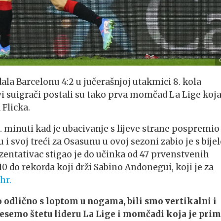
dala Barcelonu 4:2 u jučerašnjoj utakmici 8. kola
i suigrači postali su tako prva momčad La Lige koja
Flicka.
. minuti kad je ubacivanje s lijeve strane pospremio
i svoj treći za Osasunu u ovoj sezoni zabio je s bijel
ezentativac stigao je do učinka od 47 prvenstvenih
10 do rekorda koji drži Sabino Andonegui, koji je za
hr.
 odlično s loptom u nogama, bili smo vertikalni i
esemo štetu lideru La Lige i momčadi koja je prim