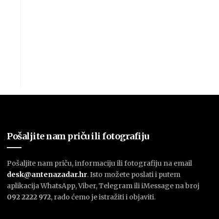
Pošaljite nam priču ili fotografiju
Pošaljite nam priču, informaciju ili fotografiju na email
desk@antenazadar.hr
. Isto možete poslati i putem
aplikacija WhatsApp, Viber, Telegram ili iMessage na broj
092 2222 972
, rado ćemo je istražiti i objaviti.