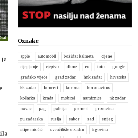
Goal
Oznake
apple
automobil
božidar kalmeta
cijene
 je
cijepljenje
cjepivo
dhmz
eu
foto
google
gradsko vijeće
grad zadar
hnk zadar
hrvatska
e
kk zadar
koncert
korona
koronavirus
košarka
krađa
mobitel
namirnice
nk zadar
novac
pag
policija
promet
prometna
pu zadarska
rusija
sabor
sad
snijeg
stipe miočić
sveučilište u zadru
trgovina
ila