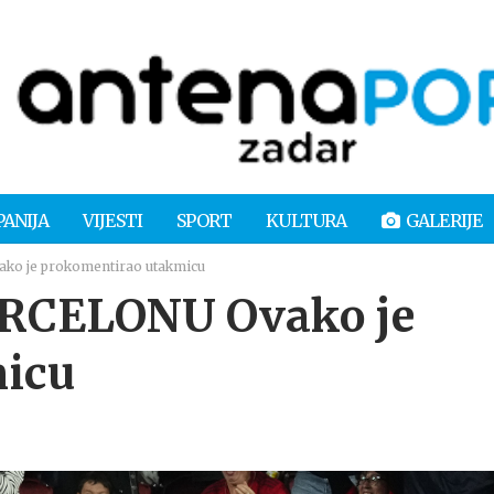
PANIJA
VIJESTI
SPORT
KULTURA
GALERIJE
o je prokomentirao utakmicu
RCELONU Ovako je
micu