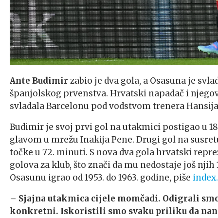
Ante Budimir
zabio je dva gola, a Osasuna je svla
španjolskog prvenstva. Hrvatski napadač i njegov
svladala Barcelonu pod vodstvom trenera Hansija 
Budimir je svoj prvi gol na utakmici postigao u 18
glavom u mrežu Inakija Pene. Drugi gol na susretu 
točke u 72. minuti. S nova dva gola hrvatski repr
golova za klub, što znači da mu nedostaje još njih 
Osasunu igrao od 1953. do 1963. godine, piše
index.
– Sjajna utakmica cijele momčadi. Odigrali smo
konkretni. Iskoristili smo svaku priliku da nan