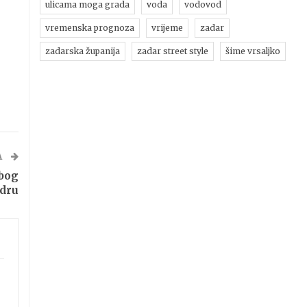
ulicama moga grada
voda
vodovod
vremenska prognoza
vrijeme
zadar
zadarska županija
zadar street style
šime vrsaljko
A
bog
adru