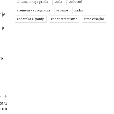
ulicama moga grada
voda
vodovod
vremenska prognoza
vrijeme
zadar
ije,
zadarska županija
zadar street style
šime vrsaljko
 je
ke
A
ta u
Nina