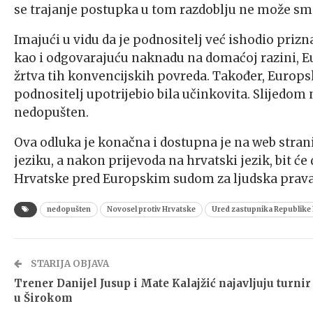
se trajanje postupka u tom razdoblju ne može s
Imajući u vidu da je podnositelj već ishodio prizn
kao i odgovarajuću naknadu na domaćoj razini, Eur
žrtva tih konvencijskih povreda. Također, Europs
podnositelj upotrijebio bila učinkovita. Slijedom
nedopušten.
Ova odluka je konačna i dostupna je na web strani
jeziku, a nakon prijevoda na hrvatski jezik, bit 
Hrvatske pred Europskim sudom za ljudska prava
nedopušten
Novosel protiv Hrvatske
Ured zastupnika Republike
STARIJA OBJAVA
Trener Danijel Jusup i Mate Kalajžić najavljuju turnir
u Širokom