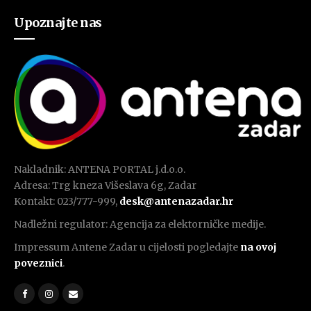
Upoznajte nas
Nakladnik: ANTENA PORTAL j.d.o.o.
Adresa: Trg kneza Višeslava 6g, Zadar
Kontakt: 023/777-999,
desk@antenazadar.hr
Nadležni regulator: Agencija za elektorničke medije.
Impressum Antene Zadar u cijelosti pogledajte
na ovoj
poveznici
.