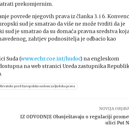
matrati prekomjernim.
anje povrede njegovih prava iz članka 3. i 6. Konvenc
opski sud je smatrao da više ne može tvrditi da je
ki sud je smatrao da su domaća pravna sredstva koja
 navedenog, zahtjev podnositelja je odbacio kao
ci Suda (
www.echr.coe.int/hudoc
) na engleskom
će dostupna na web stranici Ureda zastupnika Republi
.
 Hrvatske pred Europskim sudom za ljudska prava
NOVIJA OBJAV
IZ ODVODNJE Obavještavaju o regulaciji prome
ulici Put 