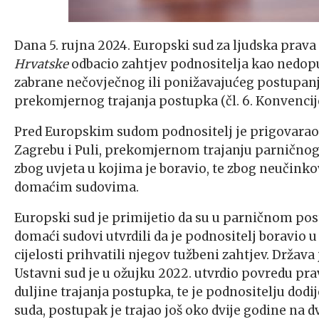
Dana 5. rujna 2024. Europski sud za ljudska prava
Hrvatske
odbacio zahtjev podnositelja kao nedopu
zabrane nečovječnog ili ponižavajućeg postupanja
prekomjernog trajanja postupka (čl. 6. Konvencije) 
Pred Europskim sudom podnositelj je prigovarao
Zagrebu i Puli, prekomjernom trajanju parničnog
zbog uvjeta u kojima je boravio, te zbog neučinko
domaćim sudovima.
Europski sud je primijetio da su u parničnom postu
domaći sudovi utvrdili da je podnositelj boravio
cijelosti prihvatili njegov tužbeni zahtjev. Država
Ustavni sud je u ožujku 2022. utvrdio povredu 
duljine trajanja postupka, te je podnositelju dod
suda, postupak je trajao još oko dvije godine na d