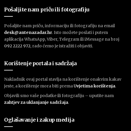
Pošaljite nam priču ili fotografiju
Pošaljite nam priču, informaciju ili fotografiju na email
desk@antenazadar.hr
. Isto možete poslati i putem
aplikacija WhatsApp, Viber, Telegram ili iMessage na broj
092 2222 972
, rado ćemo je istražiti i objaviti.
Korištenje portala i sadržaja
Nakladnik ovaj portal stavlja na korištenje onakvim kakav
jeste, a korištenje mora biti prema
U
vjetima korištenja
.
Objavili smo vaše podatke ili fotografiju – uputite nam
zahtjev za uklanjanje sadržaja
.
Oglašavanje i zakup medija