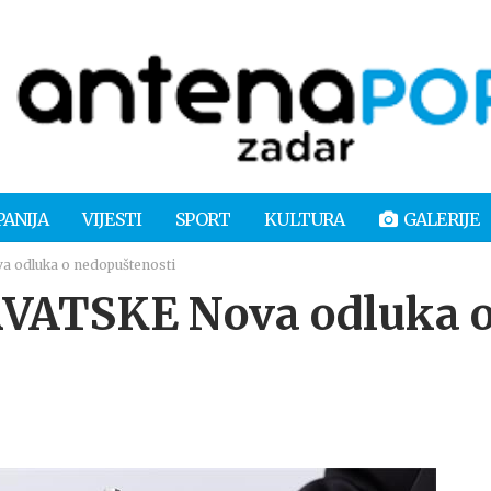
PANIJA
VIJESTI
SPORT
KULTURA
GALERIJE
odluka o nedopuštenosti
VATSKE Nova odluka 