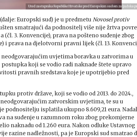
Ured zastupnika Republike Hrvatske pred Europskim sudom za ljudska p
 (dalje: Europski sud) je u predmetu
Novosel protiv
šten smatrajući da podnositelj više nije žrtva povr
 (čl. 3. Konvencije), prava na pošteno suđenje zbog
i prava na djelotvorni pravni lijek (čl. 13. Konvencij
 neodgovarajućim uvjetima boravka u zatvorima u
 postupka koji se vodio radi naknade štete upravo
vitosti pravnih sredstava koje je upotrijebio pred
pku protiv države, koji se vodio od 2013. do 2024.,
 u neodgovarajućim zatvorskim uvjetima, te su u
 je podnositelju isplatila ukupno 8.609,21 eura. Nadal
prava na suđenje u razumnom roku zbog prekomjerne
ijelio naknadu od 1.260 eura. Nakon odluke Ustavnog
vije razine nadležnosti, pa je Europski sud smatrao 