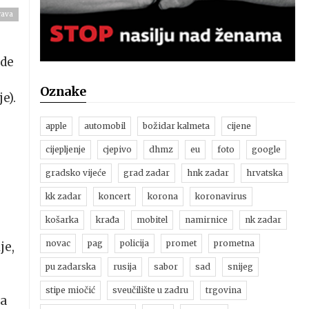
rava
ede
Oznake
e).
apple
automobil
božidar kalmeta
cijene
cijepljenje
cjepivo
dhmz
eu
foto
google
gradsko vijeće
grad zadar
hnk zadar
hrvatska
kk zadar
koncert
korona
koronavirus
košarka
krađa
mobitel
namirnice
nk zadar
novac
pag
policija
promet
prometna
je,
pu zadarska
rusija
sabor
sad
snijeg
stipe miočić
sveučilište u zadru
trgovina
da