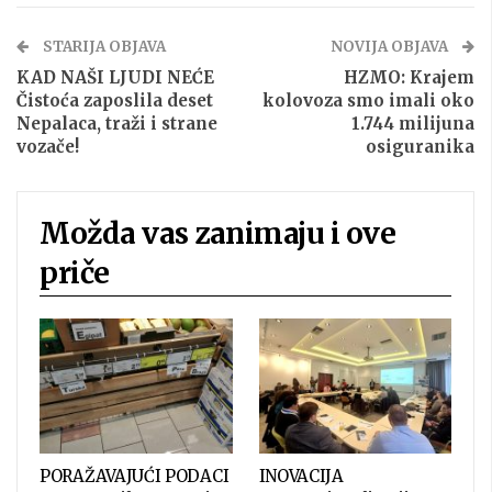
STARIJA OBJAVA
NOVIJA OBJAVA
KAD NAŠI LJUDI NEĆE
HZMO: Krajem
Čistoća zaposlila deset
kolovoza smo imali oko
Nepalaca, traži i strane
1.744 milijuna
vozače!
osiguranika
Možda vas zanimaju i ove
priče
PORAŽAVAJUĆI PODACI
INOVACIJA