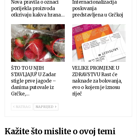
Nova pravila o oznaci
Internacionalizacija
porijekla proizvoda
poslovanja
otkrivaju kakva hrana…
predstavljena u Grčkoj
ŠTO TO U NJIH
VELIKE PROMJENE U
STAVLJAJU? U Zadar
ZDRAVSTVU Rast će
stigle prve jagode –
naknade za bolovanja,
danima putovale iz
evo o kojem je iznosu
Grčke,…
riječ
NATRAG
NAPRIJED
Kažite što mislite o ovoj temi