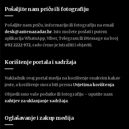
Pošaljite nam priču ili fotografiju
Pošaljite nam priču, informaciju ili fotografiju na email
desk@antenazadar.hr
. Isto možete poslati i putem
aplikacija WhatsApp, Viber, Telegram ili iMessage na broj
092 2222 972
, rado ćemo je istražiti i objaviti.
Korištenje portala i sadržaja
Nakladnik ovaj portal stavlja na korištenje onakvim kakav
jeste, a korištenje mora biti prema
U
vjetima korištenja
.
Objavili smo vaše podatke ili fotografiju – uputite nam
zahtjev za uklanjanje sadržaja
.
Oglašavanje i zakup medija