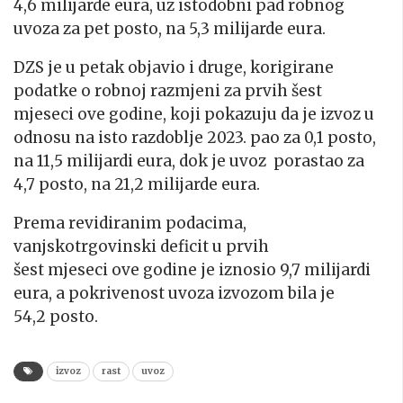
4,6 milijarde eura, uz istodobni pad robnog
uvoza za pet posto, na 5,3 milijarde eura.
DZS je u petak objavio i druge, korigirane
podatke o robnoj razmjeni za prvih šest
mjeseci ove godine, koji pokazuju da je izvoz u
odnosu na isto razdoblje 2023. pao za 0,1 posto,
na 11,5 milijardi eura, dok je uvoz porastao za
4,7 posto, na 21,2 milijarde eura.
Prema revidiranim podacima,
vanjskotrgovinski deficit u prvih
šest mjeseci ove godine je iznosio 9,7 milijardi
eura, a pokrivenost uvoza izvozom bila je
54,2 posto.
izvoz
rast
uvoz