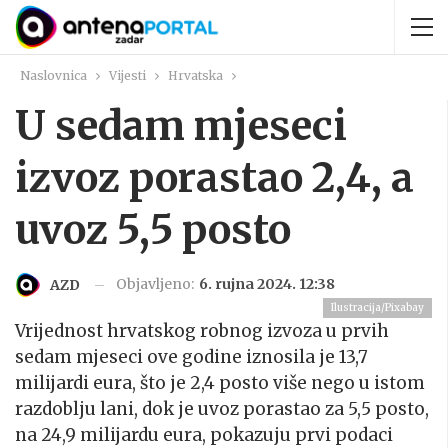
Naslovnica
Vijesti
Hrvatska
U sedam mjeseci
izvoz porastao 2,4, a
uvoz 5,5 posto
Objavljeno:
6. rujna 2024. 12:38
AZD
Ilustracija/Pixabay
Vrijednost hrvatskog robnog izvoza u prvih
sedam mjeseci ove godine iznosila je 13,7
milijardi eura, što je 2,4 posto više nego u istom
razdoblju lani, dok je uvoz porastao za 5,5 posto,
na 24,9 milijardu eura, pokazuju prvi podaci