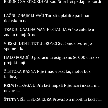
REKORD ZA REKORDOM Kad Nina trči padaju rekordi
–…
LAŽNI IZNAJMLJIVAČI Turisti uplatili apartman,
dolaskom na…
TRADICIONALNA MANIFESTACIJA Vrške ćakule u
znaku munještine,…
VIRSKI IDENTITET U BRONCI Svečano otvorenje
spomenika…
HALO POMOĆ U proračunu osigurano 86.000 eura za
projekt koji…
ŽESTOKA KAZNA Nije imao vozačku, motor bez
tablica,…
KRIM ISTRAGA U Privlaci napali Nijemca i ukrali mu
novac i…
ŠTETA VIŠE TISUĆA EURA Provalio u mobilnu kućicu…