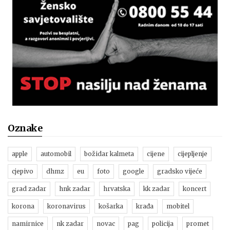
Oznake
apple
automobil
božidar kalmeta
cijene
cijepljenje
cjepivo
dhmz
eu
foto
google
gradsko vijeće
grad zadar
hnk zadar
hrvatska
kk zadar
koncert
korona
koronavirus
košarka
krađa
mobitel
namirnice
nk zadar
novac
pag
policija
promet