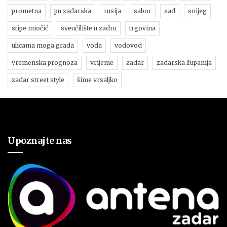
prometna
pu zadarska
rusija
sabor
sad
snijeg
stipe miočić
sveučilište u zadru
trgovina
ulicama moga grada
voda
vodovod
vremenska prognoza
vrijeme
zadar
zadarska županija
zadar street style
šime vrsaljko
Upoznajte nas