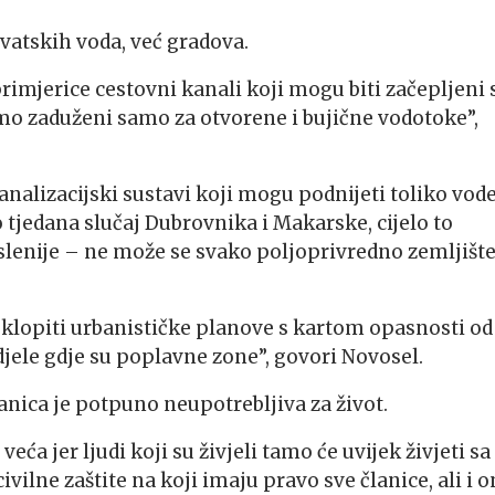
vatskih voda, već gradova.
rimjerice cestovni kanali koji mogu biti začepljeni 
smo zaduženi samo za otvorene i bujične vodotoke”,
nalizacijski sustavi koji mogu podnijeti toliko vode
 tjedana slučaj Dubrovnika i Makarske, cijelo to
islenije – ne može se svako poljoprivredno zemljišt
preklopiti urbanističke planove s kartom opasnosti od
djele gdje su poplavne zone”, govori Novosel.
lanica je potpuno neupotrebljiva za život.
veća jer ljudi koji su živjeli tamo će uvijek živjeti sa
ilne zaštite na koji imaju pravo sve članice, ali i o