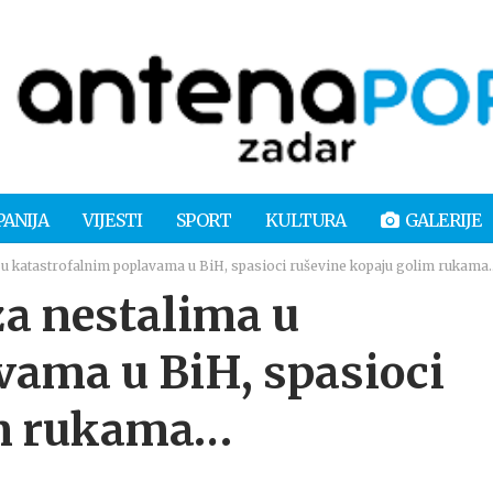
PANIJA
VIJESTI
SPORT
KULTURA
GALERIJE
a u katastrofalnim poplavama u BiH, spasioci ruševine kopaju golim rukama
za nestalima u
vama u BiH, spasioci
im rukama…