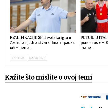
KVALIFIKACIJE SP Hrvatska igra u
PUTUJU U ITALI
Zadru, ali jedna stvar odmah upada u
ponos raste – 
oči – nema…
brane…
NATRAG
NAPRIJED
Kažite što mislite o ovoj temi