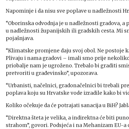
Napominje i da nisu sve poplave u nadležnosti Hr
“Oborinska odvodnja je u nadležnosti gradova, a p
u nadležnosti županijskih ili gradskih cesta. Mi 
pojašnjava.
“Klimatske promjene daju svoj obol. Ne postoje ka
Plivaju i nama gradovi – imali smo prije nekoliko
priobalje nam je ugroženo. Trebalo bi graditi sm
pretvoriti u građevinsko”, upozorava.
“Urbanisti, načelnici, gradonačelnici bi trebali 
poplava koju su Hrvatske vode izradile kako bi vi
Koliko očekuje da će potrajati sanacija u BiH? Jab
“Direktna šteta je velika, a indirektna će biti puno 
strahom”, govori. Podsjeća i na Mehanizam EU-a civ