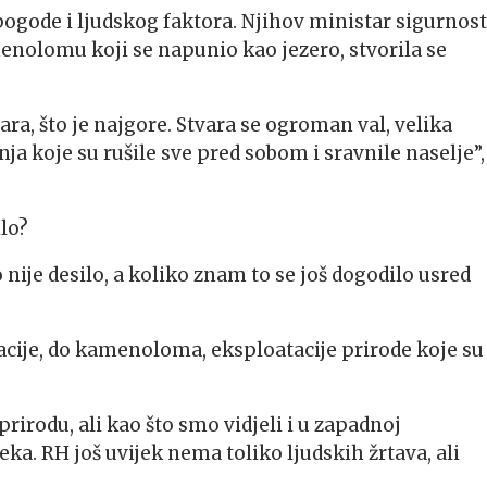
ogode i ljudskog faktora. Njihov ministar sigurnosti
menolomu koji se napunio kao jezero, stvorila se
a, što je najgore. Stvara se ogroman val, velika
ja koje su rušile sve pred sobom i sravnile naselje”,
ilo?
 nije desilo, a koliko znam to se još dogodilo usred
acije, do kamenoloma, eksploatacije prirode koje su
prirodu, ali kao što smo vidjeli i u zapadnoj
eka. RH još uvijek nema toliko ljudskih žrtava, ali