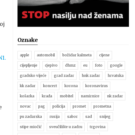
oj
Oznake
apple
automobil
božidar kalmeta
cijene
N1.
cijepljenje
cjepivo
dhmz
eu
foto
google
gradsko vijeće
grad zadar
hnk zadar
hrvatska
kk zadar
koncert
korona
koronavirus
košarka
krađa
mobitel
namirnice
nk zadar
e
novac
pag
policija
promet
prometna
pu zadarska
rusija
sabor
sad
snijeg
stipe miočić
sveučilište u zadru
trgovina