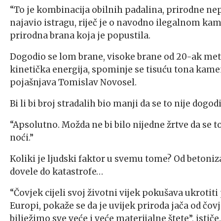
“To je kombinacija obilnih padalina, prirodne nep
najavio istragu, riječ je o navodno ilegalnom ka
prirodna brana koja je popustila.
Dogodio se lom brane, visoke brane od 20-ak metar
kinetička energija, spominje se tisuću tona kamen
pojašnjava Tomislav Novosel.
Bi li bi broj stradalih bio manji da se to nije dogod
“Apsolutno. Možda ne bi bilo nijedne žrtve da se to
noći.”
Koliki je ljudski faktor u svemu tome? Od betoniz
dovele do katastrofe…
“Čovjek cijeli svoj životni vijek pokušava ukrotiti 
Europi, pokaže se da je uvijek priroda jača od čovj
bilježimo sve veće i veće materijalne štete”, ističe.