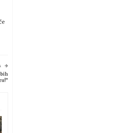
če
A
bih
ru!”