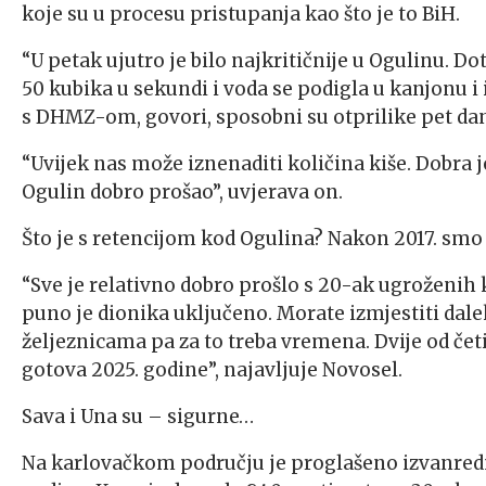
koje su u procesu pristupanja kao što je to BiH.
“U petak ujutro je bilo najkritičnije u Ogulinu. Do
50 kubika u sekundi i voda se podigla u kanjonu i i
s DHMZ-om, govori, sposobni su otprilike pet dana
“Uvijek nas može iznenaditi količina kiše. Dobra j
Ogulin dobro prošao”, uvjerava on.
Što je s retencijom kod Ogulina? Nakon 2017. smo 
“Sve je relativno dobro prošlo s 20-ak ugroženih k
puno je dionika uključeno. Morate izmjestiti da
željeznicama pa za to treba vremena. Dvije od četir
gotova 2025. godine”, najavljuje Novosel.
Sava i Una su – sigurne…
Na karlovačkom području je proglašeno izvanredno 