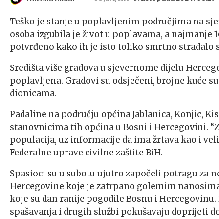
Teško je stanje u poplavljenim područjima na sje
osoba izgubila je život u poplavama, a najmanje 
potvrđeno kako ih je isto toliko smrtno stradalo 
Središta više gradova u sjevernome dijelu Hercego
poplavljena. Gradovi su odsječeni, brojne kuće s
dionicama.
Padaline na području općina Jablanica, Konjic, Kis
stanovnicima tih općina u Bosni i Hercegovini. “Z
populacija, uz informacije da ima žrtava kao i veli
Federalne uprave civilne zaštite BiH.
Spasioci su u subotu ujutro započeli potragu za n
Hercegovine koje je zatrpano golemim nanosima
koje su dan ranije pogodile Bosnu i Hercegovinu. 
spašavanja i drugih službi pokušavaju doprijeti do