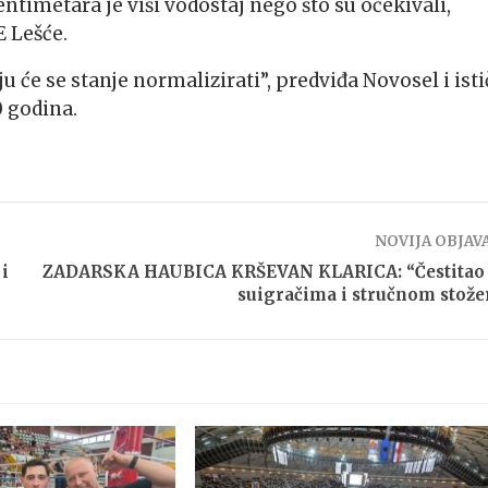
ntimetara je viši vodostaj nego što su očekivali,
E Lešće.
ju će se stanje normalizirati”, predviđa Novosel i isti
0 godina.
NOVIJA OBJAV
i
ZADARSKA HAUBICA KRŠEVAN KLARICA: “Čestitao 
suigračima i stručnom stože