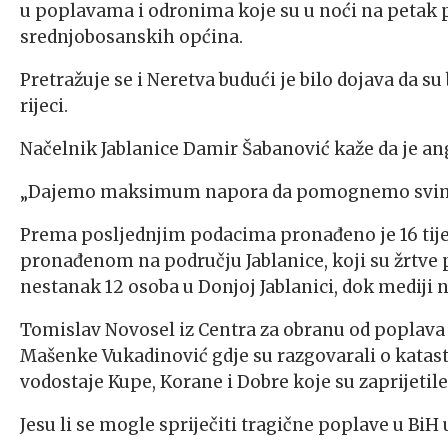
u poplavama i odronima koje su u noći na petak po
srednjobosanskih općina.
Pretražuje se i Neretva budući je bilo dojava da 
rijeci.
Načelnik Jablanice Damir Šabanović kaže da je ang
„Dajemo maksimum napora da pomognemo svima, d
Prema posljednjim podacima pronađeno je 16 tijela
pronađenom na području Jablanice, koji su žrtve 
nestanak 12 osoba u Donjoj Jablanici, dok mediji n
Tomislav Novosel iz Centra za obranu od poplava
Mašenke Vukadinović gdje su razgovarali o katas
vodostaje Kupe, Korane i Dobre koje su zaprijetil
Jesu li se mogle spriječiti tragične poplave u BiH