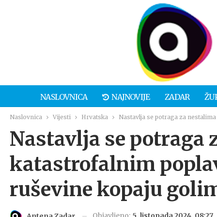
NASLOVNICA
NAJNOVIJE
ZADAR
ŽU
Naslovnica
Vijesti
Hrvatska
Nastavlja se potraga za nestalim
Nastavlja se potraga 
katastrofalnim popla
ruševine kopaju gol
Objavljeno:
5. listopada 2024. 08:27
Antena Zadar