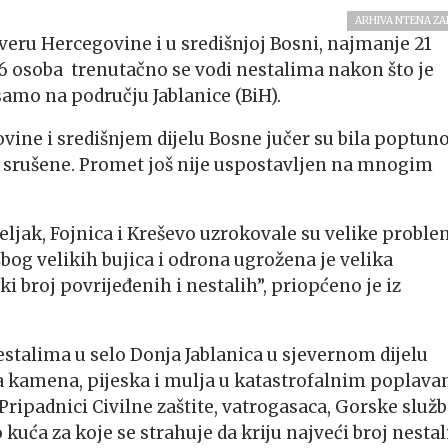
ARHIVA NTENA Z
veru Hercegovine i u središnjoj Bosni, najmanje 21
16 osoba trenutačno se vodi nestalima nakon što je
samo na području Jablanice (BiH).
vine i središnjem dijelu Bosne jučer su bila poptun
u srušene. Promet još nije uspostavljen na mnogim
eljak, Fojnica i Kreševo ​​uzrokovale su velike probl
bog velikih bujica i odrona ugrožena je velika
ki broj povrijeđenih i nestalih”, priopćeno je iz
estalima u selo Donja Jablanica u sjevernom dijelu
 kamena, pijeska i mulja u katastrofalnim poplav
Pripadnici Civilne zaštite, vatrogasaca, Gorske služ
 kuća za koje se strahuje da kriju najveći broj nestal