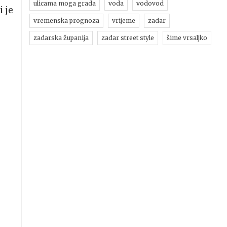
ulicama moga grada
voda
vodovod
 je
vremenska prognoza
vrijeme
zadar
zadarska županija
zadar street style
šime vrsaljko