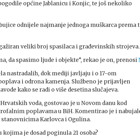
godile općine Jablanicu i Konjic, te još nekoliko
su bujice odnijele najmanje jednoga muškarca prema t
ažiran veliki broj spasilaca i građevinskih strojeva.
a spasimo ljude i objekte“, rekao je on, prenosi
 nastradalih, dok mediji javljaju i o 17-om
poplava i odrona kamenja. Službeno je prijavljen
avode kako se radi o više desetina slučajeva.
 Hrvatskih voda, gostovao je u Novom danu kod
trofalnim poplavama u BiH. Komentirao je i nabujal
e stanovnicima Karlovca i Ogulina.
 u kojima je dosad poginula 21 osoba?