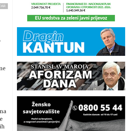
ADAR
o
eme
ama
be
ih