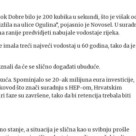
tok Dobre bilo je 200 kubika u sekundi, što je višak o
zlila na ulice Ogulina”, pojasnio je Novosel. U suradn
 ranije predvidjeti nabujale vodostaje rijeka.
e imala treći najveći vodostaj u 60 godina, tako da je
znali da će se slično događati ubuduće.
uća. Spominjalo se 20-ak milijuna eura investicije, 
lekovod što znači suradnju s HEP-om, Hrvatskim
i faze su završene, tako da bi retencija trebala biti
stanje, a situacija je slična kao u svibnju prošle