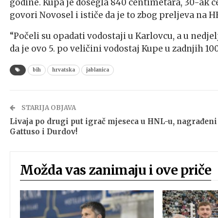
godine. Kupa je dosegla 840 centimetara, 30-ak ce
govori Novosel i ističe da je to zbog preljeva na H
“Počeli su opadati vodostaji u Karlovcu, a u nedjel
da je ovo 5. po veličini vodostaj Kupe u zadnjih 10
bih
hrvatska
jablanica
STARIJA OBJAVA
Livaja po drugi put igrač mjeseca u HNL-u, nagrađeni 
Gattuso i Durdov!
Možda vas zanimaju i ove priče