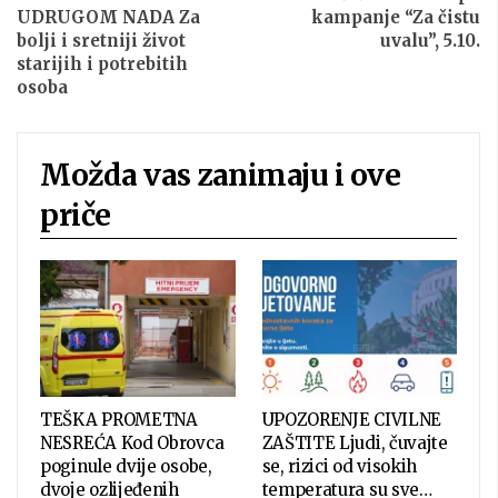
UDRUGOM NADA Za
kampanje “Za čistu
bolji i sretniji život
uvalu”, 5.10.
starijih i potrebitih
osoba
Možda vas zanimaju i ove
priče
TEŠKA PROMETNA
UPOZORENJE CIVILNE
NESREĆA Kod Obrovca
ZAŠTITE Ljudi, čuvajte
poginule dvije osobe,
se, rizici od visokih
dvoje ozlijeđenih
temperatura su sve…