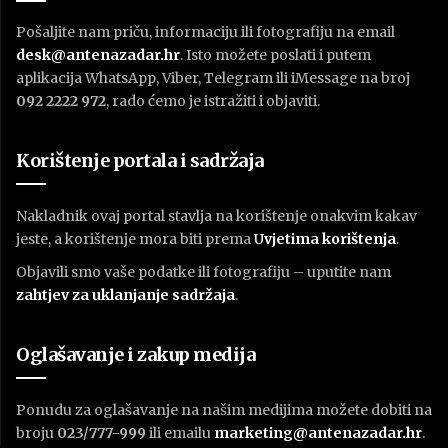
Pošaljite nam priču, informaciju ili fotografiju na email
desk@antenazadar.hr
. Isto možete poslati i putem
aplikacija WhatsApp, Viber, Telegram ili iMessage na broj
092 2222 972
, rado ćemo je istražiti i objaviti.
Korištenje portala i sadržaja
Nakladnik ovaj portal stavlja na korištenje onakvim kakav
jeste, a korištenje mora biti prema
U
vjetima korištenja
.
Objavili smo vaše podatke ili fotografiju – uputite nam
zahtjev za uklanjanje sadržaja
.
Oglašavanje i zakup medija
Ponudu za oglašavanje na našim medijima možete dobiti na
broju
023/777-999
ili emailu
marketing@antenazadar.hr
.