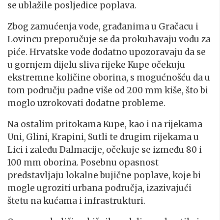
se ublažile posljedice poplava.
Zbog zamućenja vode, građanima u Gračacu i
Lovincu preporučuje se da prokuhavaju vodu za
piće. Hrvatske vode dodatno upozoravaju da se
u gornjem dijelu sliva rijeke Kupe očekuju
ekstremne količine oborina, s mogućnošću da u
tom području padne više od 200 mm kiše, što bi
moglo uzrokovati dodatne probleme.
Na ostalim pritokama Kupe, kao i na rijekama
Uni, Glini, Krapini, Sutli te drugim rijekama u
Lici i zaleđu Dalmacije, očekuje se između 80 i
100 mm oborina. Posebnu opasnost
predstavljaju lokalne bujične poplave, koje bi
mogle ugroziti urbana područja, izazivajući
štetu na kućama i infrastrukturi.