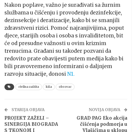
Nakon poplave, važno je surađivati sa žurnim
službama u čišćenju i provođenju dezinfekcije,
dezinsekcije i deratizacije, kako bi se smanjili
zdravstveni rizici. Pomoć najranjivijima, poput
djece, starijih osoba i osoba s invaliditetom, bit
će od presudne važnosti u ovim kriznim
trenucima. Građani su također pozvani da
redovito prate obavijesti putem medija kako bi
bili pravovremeno informirani o daljnjem
razvoju situacije, donosi
N1.
civilna zaštita
kiša
obrovac
STARIJA OBJAVA
NOVIJA OBJAVA
PROJEKT ZAŽELI –
GRAD PAG Eko akcija
SINERGIJA BIOGRADA
čišćenja podmorja u
S TKONOM I
Vlašićima u sklopu