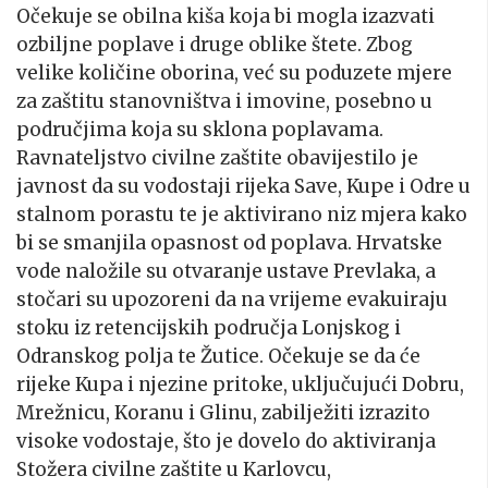
Očekuje se obilna kiša koja bi mogla izazvati
ozbiljne poplave i druge oblike štete. Zbog
velike količine oborina, već su poduzete mjere
za zaštitu stanovništva i imovine, posebno u
područjima koja su sklona poplavama.
Ravnateljstvo civilne zaštite obavijestilo je
javnost da su vodostaji rijeka Save, Kupe i Odre u
stalnom porastu te je aktivirano niz mjera kako
bi se smanjila opasnost od poplava. Hrvatske
vode naložile su otvaranje ustave Prevlaka, a
stočari su upozoreni da na vrijeme evakuiraju
stoku iz retencijskih područja Lonjskog i
Odranskog polja te Žutice. Očekuje se da će
rijeke Kupa i njezine pritoke, uključujući Dobru,
Mrežnicu, Koranu i Glinu, zabilježiti izrazito
visoke vodostaje, što je dovelo do aktiviranja
Stožera civilne zaštite u Karlovcu,