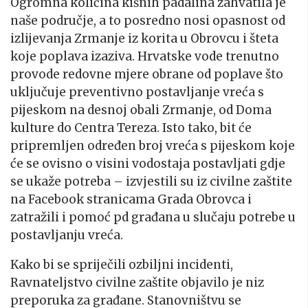
Ogromna količina kišnih padalina zahvatila je
naše područje, a to posredno nosi opasnost od
izlijevanja Zrmanje iz korita u Obrovcu i šteta
koje poplava izaziva. Hrvatske vode trenutno
provode redovne mjere obrane od poplave što
uključuje preventivno postavljanje vreća s
pijeskom na desnoj obali Zrmanje, od Doma
kulture do Centra Tereza. Isto tako, bit će
pripremljen određen broj vreća s pijeskom koje
će se ovisno o visini vodostaja postavljati gdje
se ukaže potreba – izvjestili su iz civilne zaštite
na Facebook stranicama Grada Obrovca i
zatražili i pomoć pd građana u slučaju potrebe u
postavljanju vreća.
Kako bi se spriječili ozbiljni incidenti,
Ravnateljstvo civilne zaštite objavilo je niz
preporuka za građane. Stanovništvu se