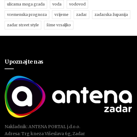
ulicama moga grada
voda
vodovod
vremenska prognoza
vrijeme
zadar
zadarska županija
zadar street style
šime vrsaljko
Upoznajte nas
Nakladnik: ANTENA PORTAL j.d.o.o.
Adresa: Trg kneza Višeslava 6g, Zadar