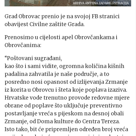
ARHIVA ANTENA ZADARILUSTRACIJA
Grad Obrovac prenio je na svojoj FB stranici
obavijest Civilne zaštite Grada.
Prenosimo u cijelosti apel Obrovčankama i
Obrovčanima:
“Poštovani sugrađani,
kao što i sami vidite, ogromna količina kišnih
padalina zahvatila je naše područje, a to
posredno nosi opasnost od izlijevanja Zrmanje
iz korita u Obrovcu i šteta koje poplava izaziva.
Hrvatske vode trenutno provode redovne mjere
obrane od poplave što uključuje preventivno
postavljanje vreća s pijeskom na desnoj obali
Zrmanje, od Doma kulture do Centra Tereza.
Isto tako, bit će pripremljen određen broj vreća