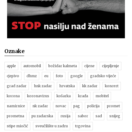
Oznake
apple
automobil
božidar kalmeta
cijene
cijepljenje
cjepivo
dhmz
eu
foto
google
gradsko vijeće
grad zadar
hnk zadar
hrvatska
kk zadar
koncert
korona
koronavirus
košarka
krađa
mobitel
namirnice
nk zadar
novac
pag
policija
promet
prometna
pu zadarska
rusija
sabor
sad
snijeg
stipe miočić
sveučilište u zadru
trgovina