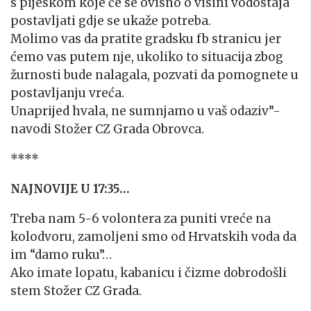
s pijeskom koje će se ovisno o visini vodostaja
postavljati gdje se ukaže potreba.
Molimo vas da pratite gradsku fb stranicu jer
ćemo vas putem nje, ukoliko to situacija zbog
žurnosti bude nalagala, pozvati da pomognete u
postavljanju vreća.
Unaprijed hvala, ne sumnjamo u vaš odaziv”-
navodi Stožer CZ Grada Obrovca.
****
NAJNOVIJE U 17:35…
Treba nam 5-6 volontera za puniti vreće na
kolodvoru, zamoljeni smo od Hrvatskih voda da
im “damo ruku”…
Ako imate lopatu, kabanicu i čizme dobrodošli
stem Stožer CZ Grada.