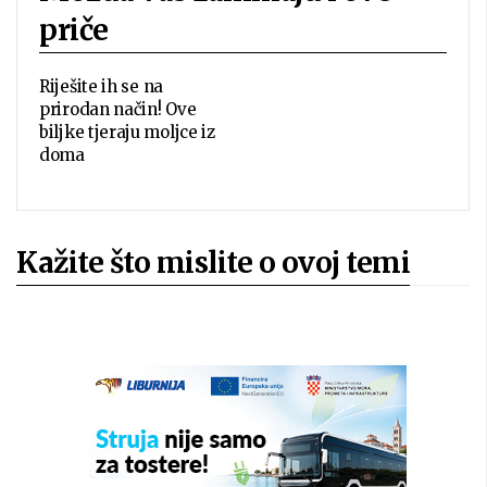
priče
Riješite ih se na
prirodan način! Ove
biljke tjeraju moljce iz
doma
Kažite što mislite o ovoj temi