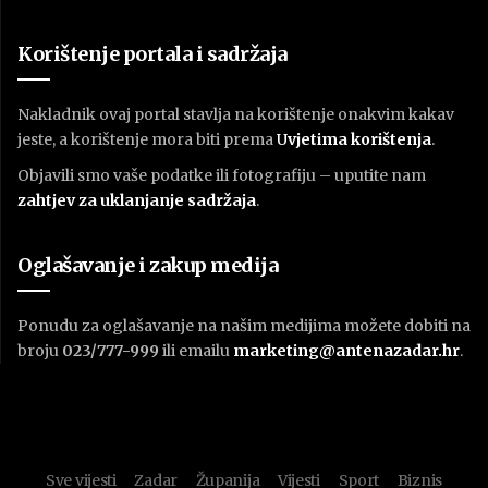
Korištenje portala i sadržaja
Nakladnik ovaj portal stavlja na korištenje onakvim kakav
jeste, a korištenje mora biti prema
U
vjetima korištenja
.
Objavili smo vaše podatke ili fotografiju – uputite nam
zahtjev za uklanjanje sadržaja
.
Oglašavanje i zakup medija
Ponudu za oglašavanje na našim medijima možete dobiti na
broju
023/777-999
ili emailu
marketing@antenazadar.hr
.
Sve vijesti
Zadar
Županija
Vijesti
Sport
Biznis