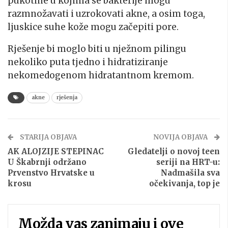
pukotine u kojima se bakterije mogu
razmnožavati i uzrokovati akne, a osim toga,
ljuskice suhe kože mogu začepiti pore.
Rješenje bi moglo biti u nježnom pilingu
nekoliko puta tjedno i hidratiziranje
nekomedogenom hidratantnom kremom.
akne
rješenja
STARIJA OBJAVA
NOVIJA OBJAVA
AK ALOJZIJE STEPINAC
Gledatelji o novoj teen
U Škabrnji održano
seriji na HRT-u:
Prvenstvo Hrvatske u
Nadmašila sva
krosu
očekivanja, top je
Možda vas zanimaju i ove