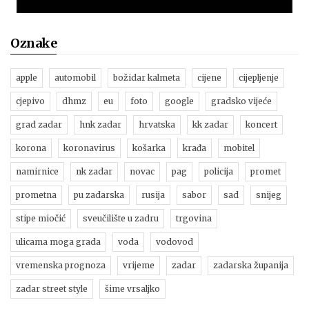
Oznake
apple
automobil
božidar kalmeta
cijene
cijepljenje
cjepivo
dhmz
eu
foto
google
gradsko vijeće
grad zadar
hnk zadar
hrvatska
kk zadar
koncert
korona
koronavirus
košarka
krađa
mobitel
namirnice
nk zadar
novac
pag
policija
promet
prometna
pu zadarska
rusija
sabor
sad
snijeg
stipe miočić
sveučilište u zadru
trgovina
ulicama moga grada
voda
vodovod
vremenska prognoza
vrijeme
zadar
zadarska županija
zadar street style
šime vrsaljko