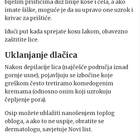
bijelim prištićima duž linije kose i čela, a ako
imate šiške, moguće je da su upravo one uzrok i
krivac za prištiće.
Idući put kada sprejate kosu lakom, obavezno
zaštitite lice.
Uklanjanje dlačica
Nakon depilacije lica (najčešće područja iznad
gornje usne), pojavljuju se izbočine koje
greškom često tretiramo komedogenim
kremama (odnosno onim koji uzrokuju
čepljenje pora).
Osip možete ublažiti nanošenjem toplog
obloga, a ako to ne uspije, obratite se
dermatologu, savjetuje Novi list.