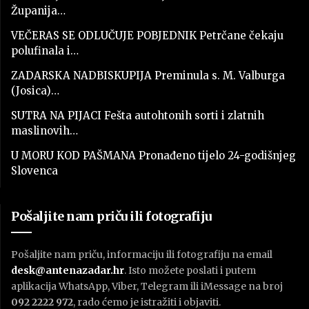
Županija…
VEČERAS SE ODLUČUJE POBJEDNIK Petrčane čekaju
polufinala i…
ZADARSKA NADBISKUPIJA Preminula s. M. Valburga
(Josica)…
SUTRA NA PIJACI Fešta autohtonih sorti i zlatnih
maslinovih…
U MORU KOD PAŠMANA Pronađeno tijelo 24-godišnjeg
Slovenca
Pošaljite nam priču ili fotografiju
Pošaljite nam priču, informaciju ili fotografiju na email
desk@antenazadar.hr
. Isto možete poslati i putem
aplikacija WhatsApp, Viber, Telegram ili iMessage na broj
092 2222 972
, rado ćemo je istražiti i objaviti.