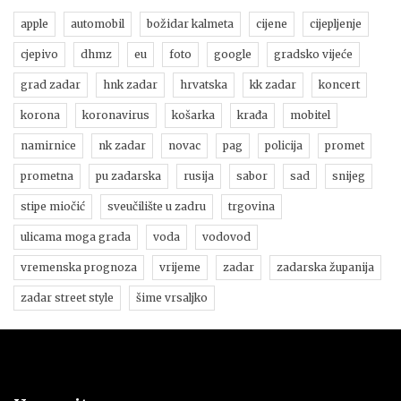
apple
automobil
božidar kalmeta
cijene
cijepljenje
cjepivo
dhmz
eu
foto
google
gradsko vijeće
grad zadar
hnk zadar
hrvatska
kk zadar
koncert
korona
koronavirus
košarka
krađa
mobitel
namirnice
nk zadar
novac
pag
policija
promet
prometna
pu zadarska
rusija
sabor
sad
snijeg
stipe miočić
sveučilište u zadru
trgovina
ulicama moga grada
voda
vodovod
vremenska prognoza
vrijeme
zadar
zadarska županija
zadar street style
šime vrsaljko