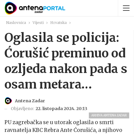
Naslovnica
Vijesti
Hrvatska
Oglasila se policija:
Ćorušić preminuo od
ozljeda nakon pada s
osam metara…
Antena Zadar
Objavljeno:
22. listopada 2024. 20:13
ARHIVA ANTENA ZADAR
PU zagrebačka se u utorak oglasila o smrti
ravnatelja KBC Rebra Ante Ćorušića, a njihovo