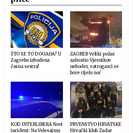
ŠTO SE TO DOGAĐA? U
ZAGREB Veliki požar
Zagrebu izbodena
zahvatio Vjesnikov
časna sestra!
neboder, vatrogasci se
bore cijelu noć
KOD INTERLIBERA Novi
PRVENSTVO HRVATSKE
incident: Na Velesajmu
Hrvački klub Zadar