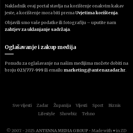
Nakladnik ovaj portal stavlja na korištenje onakvim kakav
jeste, a korištenje mora biti prema
U
vjetima korištenja
.
Objavili smo vaše podatke ili fotografiju – uputite nam
zahtjev za uklanjanje sadržaja
.
Oglašavanje i zakup medija
Ponudu za oglašavanje na našim medijima možete dobiti na
broju
023/777-999
ili emailu
marketing@antenazadar.hr
.
Sve vijesti
Zadar
Županija
Vijesti
Sport
Biznis
Lifestyle
Showbiz
Tehno
© 2007. - 2025.
ANTENNA MEDIA GROUP
• Made with ♥ in ZD