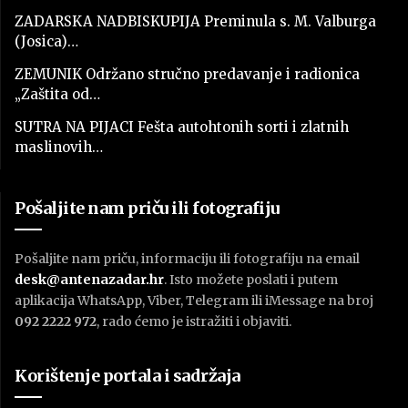
ZADARSKA NADBISKUPIJA Preminula s. M. Valburga
(Josica)…
ZEMUNIK Održano stručno predavanje i radionica
„Zaštita od…
SUTRA NA PIJACI Fešta autohtonih sorti i zlatnih
maslinovih…
Pošaljite nam priču ili fotografiju
Pošaljite nam priču, informaciju ili fotografiju na email
desk@antenazadar.hr
. Isto možete poslati i putem
aplikacija WhatsApp, Viber, Telegram ili iMessage na broj
092 2222 972
, rado ćemo je istražiti i objaviti.
Korištenje portala i sadržaja