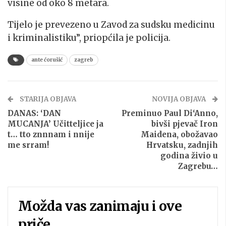
visine od oko 8 metara.
Tijelo je prevezeno u Zavod za sudsku medicinu
i kriminalistiku”, priopćila je policija.
ante ćorušić
zagreb
STARIJA OBJAVA
NOVIJA OBJAVA
DANAS: ‘DAN
Preminuo Paul Di‘Anno,
MUCANJA’ Učitteljice ja
bivši pjevač Iron
t… tto znnnam i nnije
Maidena, obožavao
me srram!
Hrvatsku, zadnjih
godina živio u
Zagrebu…
Možda vas zanimaju i ove
priče