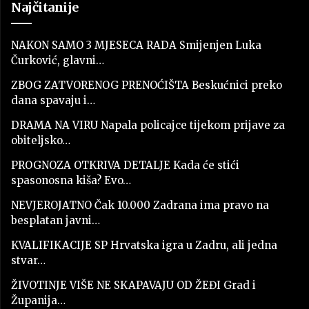
Najčitanije
NAKON SAMO 3 MJESECA RADA Smijenjen Luka
Čurković, glavni…
ZBOG ZATVORENOG PRENOĆIŠTA Beskućnici preko
dana spavaju i…
DRAMA NA VIRU Napala policajce tijekom prijave za
obiteljsko…
PROGNOZA OTKRIVA DETALJE Kada će stići
spasonosna kiša? Evo…
NEVJEROJATNO Čak 10.000 Zadrana ima pravo na
besplatan javni…
KVALIFIKACIJE SP Hrvatska igra u Zadru, ali jedna
stvar…
ŽIVOTINJE VIŠE NE SKAPAVAJU OD ŽEĐI Grad i
Županija…