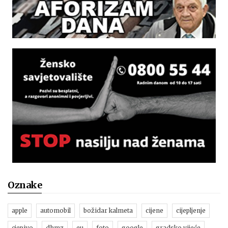
Oznake
apple
automobil
božidar kalmeta
cijene
cijepljenje
cjepivo
dhmz
eu
foto
google
gradsko vijeće