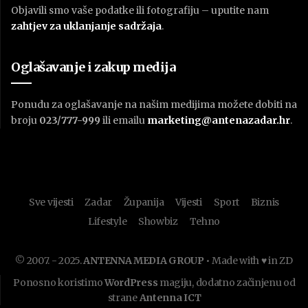
Objavili smo vaše podatke ili fotografiju – uputite nam
zahtjev za uklanjanje sadržaja
.
Oglašavanje i zakup medija
Ponudu za oglašavanje na našim medijima možete dobiti na
broju
023/777-999
ili emailu
marketing@antenazadar.hr
.
Sve vijesti
Zadar
Županija
Vijesti
Sport
Biznis
Lifestyle
Showbiz
Tehno
© 2007. - 2025.
ANTENNA MEDIA GROUP
• Made with ♥ in ZD
Ponosno koristimo
WordPress
magiju, dodatno začinjenu od
strane
Antenna ICT