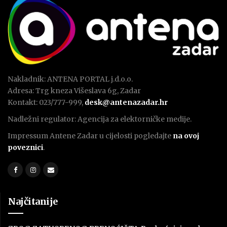
Nakladnik: ANTENA PORTAL j.d.o.o.
Adresa: Trg kneza Višeslava 6g, Zadar
Kontakt: 023/777-999,
desk@antenazadar.hr
Nadležni regulator: Agencija za elektorničke medije.
Impressum Antene Zadar u cijelosti pogledajte
na ovoj
poveznici
.
Najčitanije