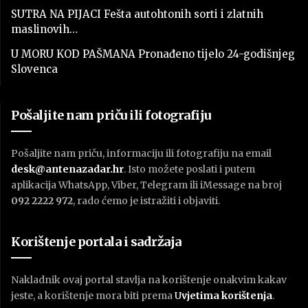
SUTRA NA PIJACI Fešta autohtonih sorti i zlatnih
maslinovih…
U MORU KOD PAŠMANA Pronađeno tijelo 24-godišnjeg
Slovenca
Pošaljite nam priču ili fotografiju
Pošaljite nam priču, informaciju ili fotografiju na email
desk@antenazadar.hr
. Isto možete poslati i putem
aplikacija WhatsApp, Viber, Telegram ili iMessage na broj
092 2222 972
, rado ćemo je istražiti i objaviti.
Korištenje portala i sadržaja
Nakladnik ovaj portal stavlja na korištenje onakvim kakav
jeste, a korištenje mora biti prema
U
vjetima korištenja
.