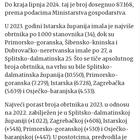
Do kraja lipnja 2024. taj je broj dosegnuo 87.168,
prema podacima Ministarstva gospodarstva.
U 2023. godini Istarska županija imala je najviše
obrtnika po 1.000 stanovnika (34), dok su
Primorsko-goranska, Šibensko-kninska i
Dubrovačko-neretvanska imale po 27, a
Splitsko-dalmatinska 25. Što se tiče apsolutnog
broja obrtnika, na vrhu su bile Splitsko-
dalmatinska županija (10.550), Primorsko-
goranska (7.279), Istarska (6.728), Zagrebačka
(5.639) i Osječko-baranjska (4.533).
Najveći porast broja obrtnika u 2023. u odnosu
na 2022. zabilježen je u Splitsko-dalmatinskoj
županiji (+1.022), Zagrebačkoj (+608), Istarskoj
(+548), Primorsko-goranskoj (+530) i Osječko-
baranjskoj (+447). U postotcima, predvodila je