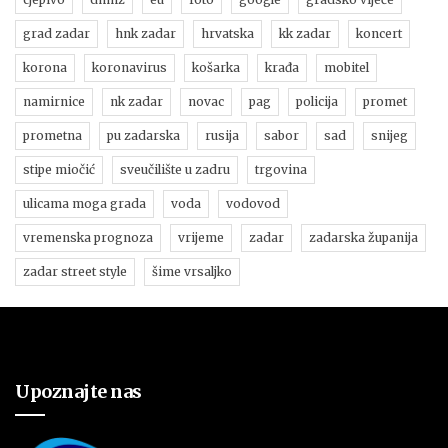
grad zadar
hnk zadar
hrvatska
kk zadar
koncert
korona
koronavirus
košarka
krađa
mobitel
namirnice
nk zadar
novac
pag
policija
promet
prometna
pu zadarska
rusija
sabor
sad
snijeg
stipe miočić
sveučilište u zadru
trgovina
ulicama moga grada
voda
vodovod
vremenska prognoza
vrijeme
zadar
zadarska županija
zadar street style
šime vrsaljko
Upoznajte nas