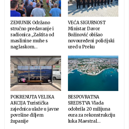
ZEMUNIK Održano
VEĆA SIGURNOST
stručno predavanje i
Ministar Davor
radionica „Zaštita od
Božinović obišao
maslinine muhe s
novouređeni policijski
naglaskom…
ured u Preku
POKRENUTA VELIKA
BESPOVRATNA
AKCIJA Turistička
SREDSTVA Vlada
zajednica ulaže u javne
odobrila 20 milijuna
površine diljem
eura za rekonstrukciju
županije
luka Maestral…