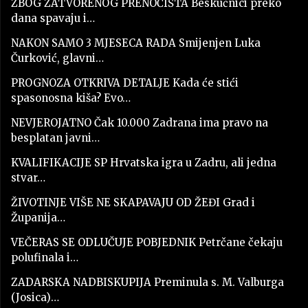
ZBOG ZATVORENOG PRENOĆIŠTA Beskućnici preko
dana spavaju i…
NAKON SAMO 3 MJESECA RADA Smijenjen Luka
Čurković, glavni…
PROGNOZA OTKRIVA DETALJE Kada će stići
spasonosna kiša? Evo…
NEVJEROJATNO Čak 10.000 Zadrana ima pravo na
besplatan javni…
KVALIFIKACIJE SP Hrvatska igra u Zadru, ali jedna
stvar…
ŽIVOTINJE VIŠE NE SKAPAVAJU OD ŽEĐI Grad i
Županija…
VEČERAS SE ODLUČUJE POBJEDNIK Petrčane čekaju
polufinala i…
ZADARSKA NADBISKUPIJA Preminula s. M. Valburga
(Josica)…