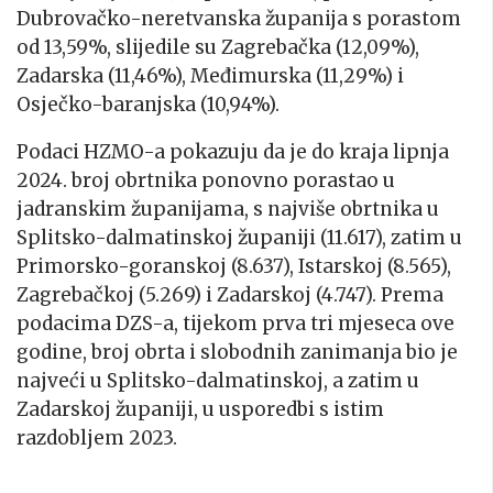
Dubrovačko-neretvanska županija s porastom
od 13,59%, slijedile su Zagrebačka (12,09%),
Zadarska (11,46%), Međimurska (11,29%) i
Osječko-baranjska (10,94%).
Podaci HZMO-a pokazuju da je do kraja lipnja
2024. broj obrtnika ponovno porastao u
jadranskim županijama, s najviše obrtnika u
Splitsko-dalmatinskoj županiji (11.617), zatim u
Primorsko-goranskoj (8.637), Istarskoj (8.565),
Zagrebačkoj (5.269) i Zadarskoj (4.747). Prema
podacima DZS-a, tijekom prva tri mjeseca ove
godine, broj obrta i slobodnih zanimanja bio je
najveći u Splitsko-dalmatinskoj, a zatim u
Zadarskoj županiji, u usporedbi s istim
razdobljem 2023.