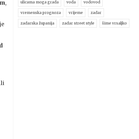
om
,
ulicama moga grada
voda
vodovod
vremenska prognoza
vrijeme
zadar
je
zadarska županija
zadar street style
šime vrsaljko
ad
li