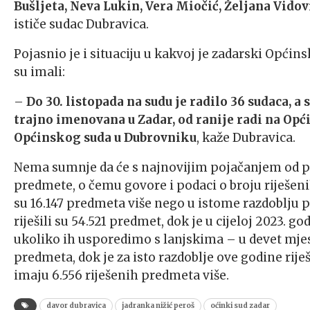
Bušljeta, Neva Lukin, Vera Miočić, Željana Vidov
ističe sudac Dubravica.
Pojasnio je i situaciju u kakvoj je zadarski Opći
su imali:
–
Do 30. listopada na sudu je radilo 36 sudaca, a
trajno imenovana u Zadar, od ranije radi na Op
Općinskog suda u Dubrovniku
, kaže Dubravica.
Nema sumnje da će s najnovijim pojačanjem od pet 
predmete, o čemu govore i podaci o broju riješeni
su 16.147 predmeta više nego u istome razdoblju pr
riješili su 54.521 predmet, dok je u cijeloj 2023. go
ukoliko ih usporedimo s lanjskima – u devet mjese
predmeta, dok je za isto razdoblje ove godine rij
imaju 6.556 riješenih predmeta više.
davor dubravica
jadranka nižić peroš
oćinki sud zadar