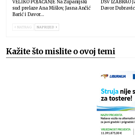
VELIKO POJAČANJE Na Županijski
DSV IZABRAO Ja
sud prelaze Ana Mišlov, Jasna Ančić
Davor Dubravica
Barić i Davor…
NATRAG
NAPRIJED
Kažite što mislite o ovoj temi