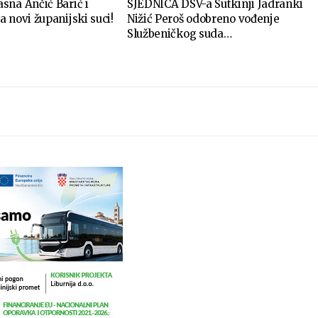
sna Ančić Barić i
SJEDNICA DSV-a Sutkinji Jadranki
 novi županijski suci!
Nižić Peroš odobreno vođenje
Službeničkog suda…