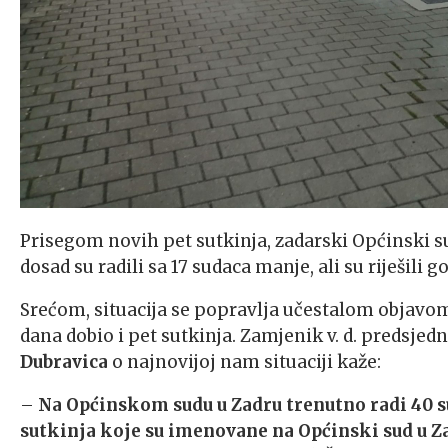
Prisegom novih pet sutkinja, zadarski Općinski s
dosad su radili sa 17 sudaca manje, ali su riješili
Srećom, situacija se popravlja učestalom objavom
dana dobio i pet sutkinja. Zamjenik v. d. predsjed
Dubravica
o najnovijoj nam situaciji kaže:
–
Na Općinskom sudu u Zadru trenutno radi 40 su
sutkinja koje su imenovane na Općinski sud u 