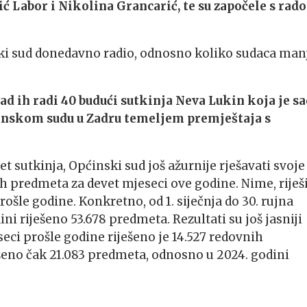
ić Labor i Nikolina Grancarić, te su započele s rad
nski sud donedavno radio, odnosno koliko sudaca man
 sad ih radi 40 budući sutkinja Neva Lukin koja je s
ćinskom sudu u Zadru temeljem premještaja s
sutkinja, Općinski sud još ažurnije rješavati svoje
h predmeta za devet mjeseci ove godine. Nime, riješi
ošle godine. Konkretno, od 1. siječnja do 30. rujna
dini riješeno 53.678 predmeta. Rezultati su još jasniji
ci prošle godine riješeno je 14.527 redovnih
ešeno čak 21.083 predmeta, odnosno u 2024. godini