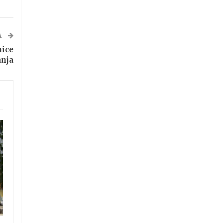
A
nice
anja