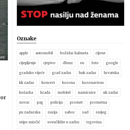
Oznake
apple
automobil
božidar kalmeta
cijene
AKIĆ
cijepljenje
cjepivo
dhmz
eu
foto
google
gradsko vijeće
grad zadar
hnk zadar
hrvatska
kk zadar
koncert
korona
koronavirus
košarka
krađa
mobitel
namirnice
nk zadar
or
novac
pag
policija
promet
prometna
pu zadarska
rusija
sabor
sad
snijeg
stipe miočić
sveučilište u zadru
trgovina