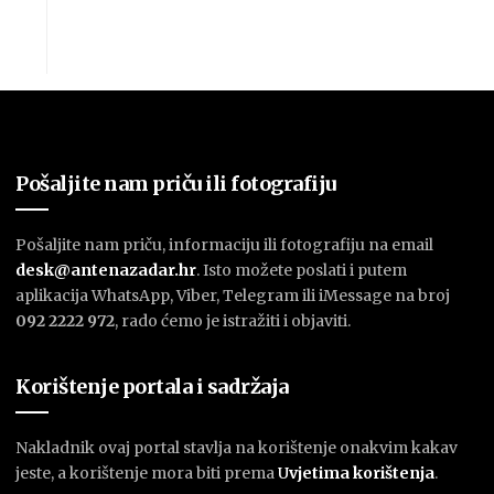
Pošaljite nam priču ili fotografiju
Pošaljite nam priču, informaciju ili fotografiju na email
desk@antenazadar.hr
. Isto možete poslati i putem
aplikacija WhatsApp, Viber, Telegram ili iMessage na broj
092 2222 972
, rado ćemo je istražiti i objaviti.
Korištenje portala i sadržaja
Nakladnik ovaj portal stavlja na korištenje onakvim kakav
jeste, a korištenje mora biti prema
U
vjetima korištenja
.