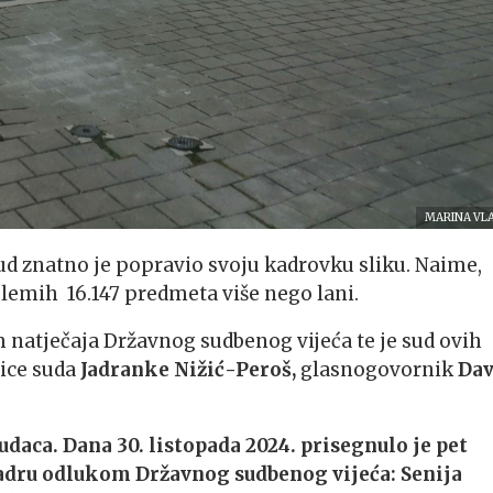
MARINA VL
ud znatno je popravio svoju kadrovku sliku. Naime,
 golemih 16.147 predmeta više nego lani.
 natječaja Državnog sudbenog vijeća te je sud ovih
nice suda
Jadranke Nižić-Peroš,
glasnogovornik
Dav
daca. Dana 30. listopada 2024. prisegnulo je pet
Zadru odlukom Državnog sudbenog vijeća: Senija