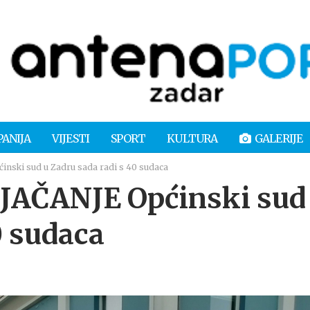
PANIJA
VIJESTI
SPORT
KULTURA
GALERIJE
ski sud u Zadru sada radi s 40 sudaca
AČANJE Općinski sud
0 sudaca