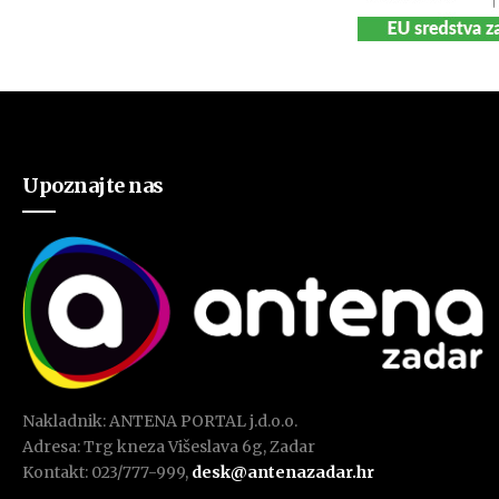
Upoznajte nas
Nakladnik: ANTENA PORTAL j.d.o.o.
Adresa: Trg kneza Višeslava 6g, Zadar
Kontakt: 023/777-999,
desk@antenazadar.hr