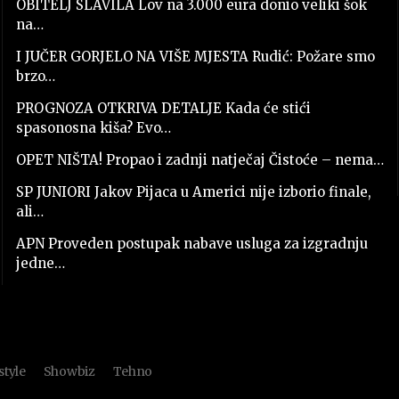
OBITELJ SLAVILA Lov na 3.000 eura donio veliki šok
na…
I JUČER GORJELO NA VIŠE MJESTA Rudić: Požare smo
brzo…
PROGNOZA OTKRIVA DETALJE Kada će stići
spasonosna kiša? Evo…
OPET NIŠTA! Propao i zadnji natječaj Čistoće – nema…
SP JUNIORI Jakov Pijaca u Americi nije izborio finale,
ali…
APN Proveden postupak nabave usluga za izgradnju
jedne…
style
Showbiz
Tehno