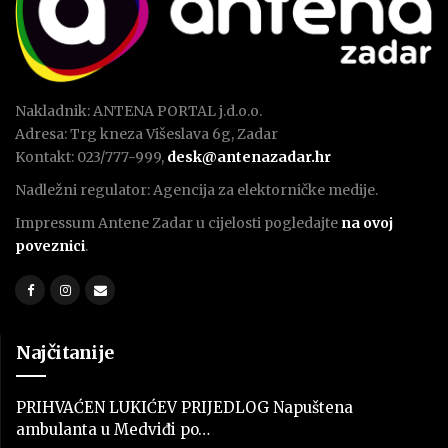
Nakladnik: ANTENA PORTAL j.d.o.o.
Adresa: Trg kneza Višeslava 6g, Zadar
Kontakt: 023/777-999,
desk@antenazadar.hr
Nadležni regulator: Agencija za elektorničke medije.
Impressum Antene Zadar u cijelosti pogledajte
na ovoj
poveznici
.
Najčitanije
PRIHVAĆEN LUKIĆEV PRIJEDLOG Napuštena
ambulanta u Medviđi po…