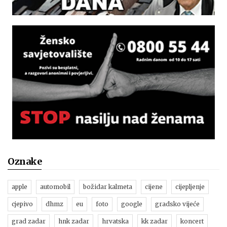
Oznake
apple
automobil
božidar kalmeta
cijene
cijepljenje
cjepivo
dhmz
eu
foto
google
gradsko vijeće
grad zadar
hnk zadar
hrvatska
kk zadar
koncert