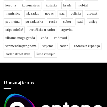
korona
koronavirus
košarka
krađa
mobitel
namirnice
nk zadar
novac
pag
policija
promet
prometna
pu zadarska
rusija
sabor
sad
snijeg
stipe miočić
sveučilište u zadru
trgovina
ulicama moga grada
voda
vodovod
vremenska prognoza
vrijeme
zadar
zadarska županija
zadar street style
šime vrsaljko
Upoznajte nas