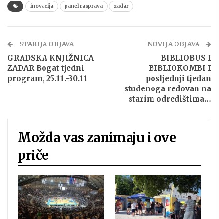
inovacija
panel rasprava
zadar
STARIJA OBJAVA
NOVIJA OBJAVA
GRADSKA KNJIŽNICA
BIBLIOBUS I
ZADAR Bogat tjedni
BIBLIOKOMBI I
program, 25.11.-30.11
posljednji tjedan
studenoga redovan na
starim odredištima…
Možda vas zanimaju i ove
priče