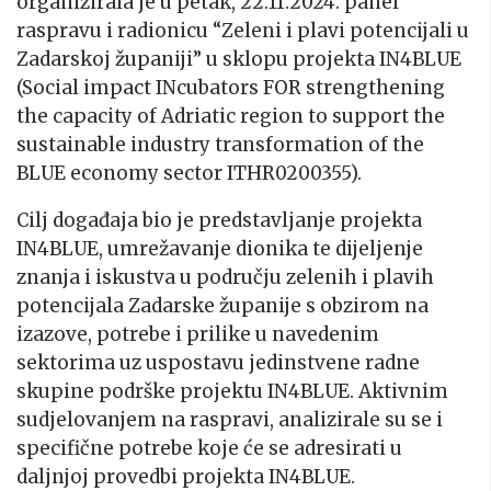
organizirala je u petak, 22.11.2024. panel
raspravu i radionicu “Zeleni i plavi potencijali u
Zadarskoj županiji” u sklopu projekta IN4BLUE
(Social impact INcubators FOR strengthening
the capacity of Adriatic region to support the
sustainable industry transformation of the
BLUE economy sector ITHR0200355).
Cilj događaja bio je predstavljanje projekta
IN4BLUE, umrežavanje dionika te dijeljenje
znanja i iskustva u području zelenih i plavih
potencijala Zadarske županije s obzirom na
izazove, potrebe i prilike u navedenim
sektorima uz uspostavu jedinstvene radne
skupine podrške projektu IN4BLUE. Aktivnim
sudjelovanjem na raspravi, analizirale su se i
specifične potrebe koje će se adresirati u
daljnjoj provedbi projekta IN4BLUE.