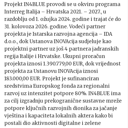
Projekt IN4BLUE provodi se u okviru programa
Interreg Italija – Hrvatska 2021. – 2027., u
razdoblju od 1. ožujka 2024. godine i trajat će do
31. kolovoza 2026. godine. Vodeći partner
projekta je Istarska razvojna agencija – IDA
d.o.o., dok Ustanova INOVAcija sudjeluje kao
projektni partner uz još 4 partnera jadranskih
regija Italije i Hrvatske. Ukupni proračun
projekta iznosi 1.390.779,00 EUR, dok vrijednost
projekta za Ustanovu INOVAcija iznosi
183.000,00 EUR. Projekt je sufinanciran
sredstvima Europskog fonda za regionalni
razvoj uz intenzitet potpore 80%. IN4BLUE ima
za cilj izgradnju prekogranične sustavne mreže
potpore ključnih razvojnih dionika za jačanje
vještina i kapaciteta lokalnih aktera kako bi
postali dio aktivnosti digitalne i zelene